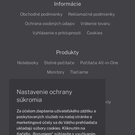
Informácie
Obchodné podmienky
Reklamačné podmienky
Ochrana osobných údajov
Vrátenie tovaru
Vyhlásenie o prístupnosti
Cookies
Produkty
Notebooky
Stolné počítače
Počítače All-in-One
Monitory
Tlačiarne
Nastavenie ochrany
Články
súkromia
Obchodné informácie
Novinky
Produkty
Za účelom zlepšenia užívateľského zážitku a
Technológie
Videá
poskytovaných služieb na našej stránke a
marketingové účely sa do Vášho prehliadača
ukladajú súbory cookies. Kliknutím na
Obsah
tlačidlo „Rozumiem“ súhlasíte s využívaním