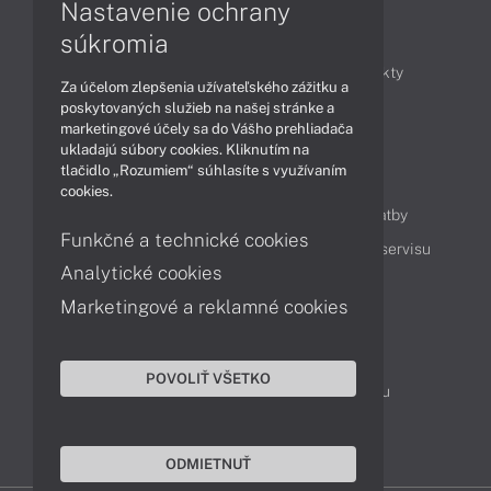
Nastavenie ochrany
Články
súkromia
Obchodné informácie
Novinky
Produkty
Za účelom zlepšenia užívateľského zážitku a
Technológie
Videá
poskytovaných služieb na našej stránke a
marketingové účely sa do Vášho prehliadača
ukladajú súbory cookies. Kliknutím na
tlačidlo „Rozumiem“ súhlasíte s využívaním
Obsah
cookies.
Ako nakupovať
Možnosti doručenia a platby
Funkčné a technické cookies
Podpora a servis
Servisné služby
Cenník servisu
Analytické cookies
Marketingové a reklamné cookies
Kontakty
043 4224 771
Obchodné oddelenie
POVOLIŤ VŠETKO
Servisné oddelenie
Reklamácia tovaru
TeamViewer (vzdialená podpora)
ODMIETNUŤ