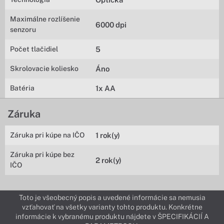
Maximálne rozlíšenie
6000 dpi
senzoru
Počet tlačidiel
5
Skrolovacie koliesko
Áno
Batéria
1x AA
Záruka
Záruka pri kúpe na IČO
1 rok(y)
Záruka pri kúpe bez
2 rok(y)
IČO
Toto je všeobecný popis a uvedené informácie sa nemusia
vzťahovať na všetky varianty tohto produktu. Konkrétne
informácie k vybranému produktu nájdete v ŠPECIFIKÁCIÍ A