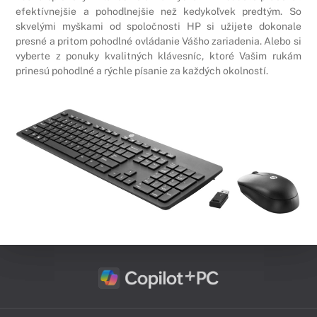
efektívnejšie a pohodlnejšie než kedykoľvek predtým. So
skvelými myškami od spoločnosti HP si užijete dokonale
presné a pritom pohodlné ovládanie Vášho zariadenia. Alebo si
vyberte z ponuky kvalitných klávesníc, ktoré Vašim rukám
prinesú pohodlné a rýchle písanie za každých okolností.