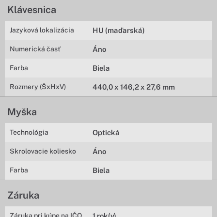
Klávesnica
Jazyková lokalizácia
HU (maďarská)
Numerická časť
Áno
Farba
Biela
Rozmery (ŠxHxV)
440,0 x 146,2 x 27,6 mm
Myška
Technológia
Optická
Skrolovacie koliesko
Áno
Farba
Biela
Záruka
Záruka pri kúpe na IČO
1 rok(y)