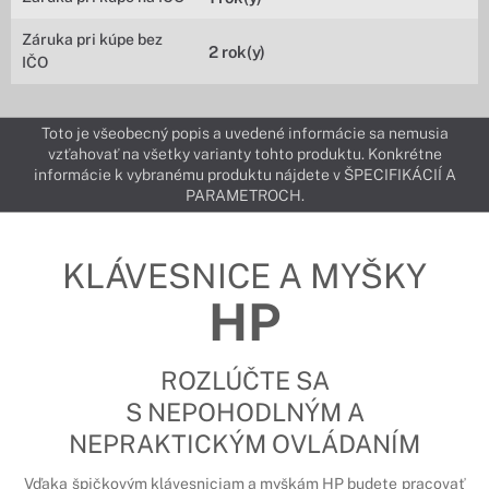
Záruka pri kúpe bez
2 rok(y)
IČO
Toto je všeobecný popis a uvedené informácie sa nemusia
vzťahovať na všetky varianty tohto produktu. Konkrétne
informácie k vybranému produktu nájdete v ŠPECIFIKÁCIÍ A
PARAMETROCH.
KLÁVESNICE A MYŠKY
HP
ROZLÚČTE SA
S NEPOHODLNÝM A
NEPRAKTICKÝM OVLÁDANÍM
Vďaka špičkovým klávesniciam a myškám HP budete pracovať