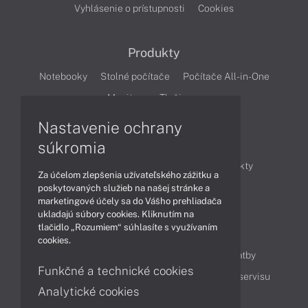
Vyhlásenie o prístupnosti
Cookies
Produkty
Notebooky
Stolné počítače
Počítače All-in-One
Monitory
Tlačiarne
Nastavenie ochrany
Články
súkromia
Obchodné informácie
Novinky
Produkty
Za účelom zlepšenia užívateľského zážitku a
Technológie
Videá
poskytovaných služieb na našej stránke a
marketingové účely sa do Vášho prehliadača
ukladajú súbory cookies. Kliknutím na
tlačidlo „Rozumiem“ súhlasíte s využívaním
Obsah
cookies.
Ako nakupovať
Možnosti doručenia a platby
Funkčné a technické cookies
Podpora a servis
Servisné služby
Cenník servisu
Analytické cookies