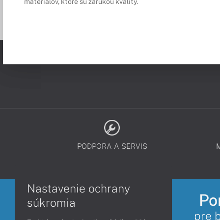
materiálov, ktoré sú zárukou kvality.
PODPORA A SERVIS
Nastavenie ochrany
Po
súkromia
pre 