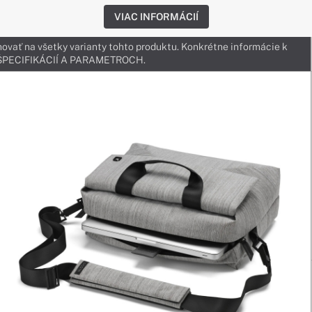
VIAC INFORMÁCIÍ
ovať na všetky varianty tohto produktu. Konkrétne informácie k
v ŠPECIFIKÁCIÍ A PARAMETROCH.