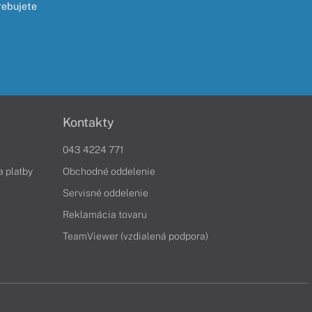
rebujete
Kontakty
043 4224 771
a platby
Obchodné oddelenie
Servisné oddelenie
Reklamácia tovaru
TeamViewer (vzdialená podpora)