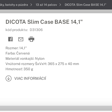
šky, batohy a púzdra
13 až 14 palcov
DICOTA Slim Case BASE 14,1"
DICOTA Slim Case BASE 14,1"
kód produktu:
D31306
Rozmer: 14,1"
Farba: Červená
Materiál vonkajší: Nylon
Vnútorné rozmery ŠxVxH: 365 x 275 x 40 mm
Hmotnosť: 350 g
VIAC INFORMÁCIÍ