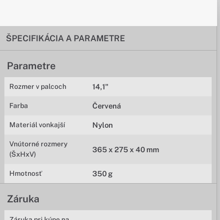
ŠPECIFIKÁCIA A PARAMETRE
Parametre
Rozmer v palcoch
14,1"
Farba
Červená
Materiál vonkajší
Nylon
Vnútorné rozmery
365 x 275 x 40 mm
(ŠxHxV)
Hmotnosť
350 g
Záruka
Záruka pri kúpe na