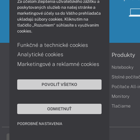
Za účelom zlepšenia užívateľského zážitku a
poskytovaných služieb na našej stránke a
marketingové účely sa do Vášho prehliadača
ukladajú súbory cookies. Kliknutím na
tlačidlo „Rozumiem“ súhlasíte s využívaním
cookies.
Funkčné a technické cookies
Analytické cookies
Informácie
Produkty
Marketingové a reklamné cookies
Obchodné podmienky
Notebooky
Reklamačné podmienky
Stolné počíta
POVOLIŤ VŠETKO
Ochrana osobných údajov
Počítače All-
Vrátenie tovaru
Monitory
Vyhlásenie o prístupnosti
Tlačiarne
ODMIETNUŤ
Cookies
PODROBNÉ NASTAVENIA