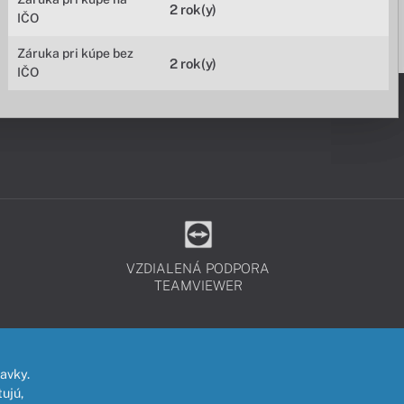
2 rok(y)
IČO
Záruka pri kúpe bez
2 rok(y)
IČO
VZDIALENÁ PODPORA
TEAMVIEWER
avky.
ujú,