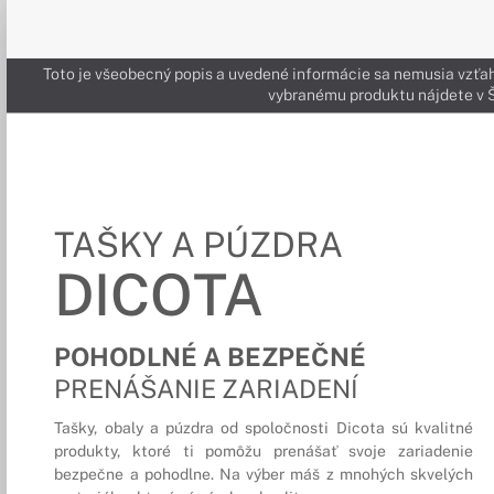
Toto je všeobecný popis a uvedené informácie sa nemusia vzťah
vybranému produktu nájdete 
TAŠKY A PÚZDRA
DICOTA
POHODLNÉ A BEZPEČNÉ
PRENÁŠANIE ZARIADENÍ
Tašky, obaly a púzdra od spoločnosti Dicota sú kvalitné
produkty, ktoré ti pomôžu prenášať svoje zariadenie
bezpečne a pohodlne. Na výber máš z mnohých skvelých