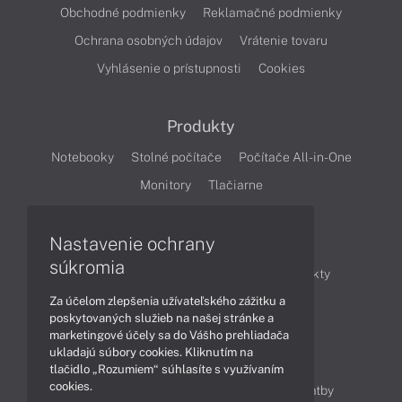
Obchodné podmienky
Reklamačné podmienky
Ochrana osobných údajov
Vrátenie tovaru
Vyhlásenie o prístupnosti
Cookies
Produkty
Notebooky
Stolné počítače
Počítače All-in-One
Monitory
Tlačiarne
Nastavenie ochrany
Články
súkromia
Obchodné informácie
Novinky
Produkty
Za účelom zlepšenia užívateľského zážitku a
Technológie
Videá
poskytovaných služieb na našej stránke a
marketingové účely sa do Vášho prehliadača
ukladajú súbory cookies. Kliknutím na
Obsah
tlačidlo „Rozumiem“ súhlasíte s využívaním
cookies.
Ako nakupovať
Možnosti doručenia a platby