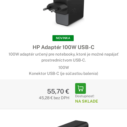
Disky a SSD
Uložte bezpečne svoje súbory
Kvalitné disky v našej ponuke sa vyznačujú nielen vysokou
spoľahlivosťou, ale aj skvelou rýchlosťou čítania a zápisu.
NOVINKA
Webkamery Logitech
HP Adaptér 100W USB-C
100W adaptér určený pre notebooky, ktoré je možné napájať
Neprekonateľná výkonnosť. Výnimočná
prostredníctvom USB-C.
všestrannosť
100W
Vďaka prvotriednemu priemyselnému prevedeniu
Konektor USB-C (je súčasťou balenia)
predstavujú kamery Logitech špičku v segmente
samostatných videokamier. Konferenčné kamery Logitech
55,70 €
vybavené modernou optikou a prelomovými technológiami,
sa vyznačujú špičkovou výkonnosťou v profesionálnych
Dostupnosť:
45,28 € bez DPH
NA SKLADE
konferenčných priestoroch všetkých tvarov a veľkostí.