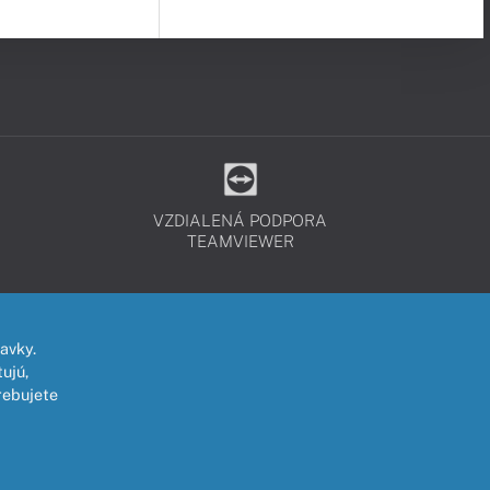
VZDIALENÁ PODPORA
TEAMVIEWER
avky.
ujú,
rebujete