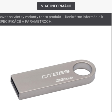
VIAC INFORMÁCIÍ
ovať na všetky varianty tohto produktu. Konkrétne informácie k
v ŠPECIFIKÁCIÍ A PARAMETROCH.