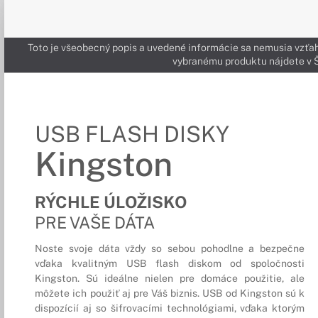
Toto je všeobecný popis a uvedené informácie sa nemusia vzťah
vybranému produktu nájdete 
USB FLASH DISKY
Kingston
RÝCHLE ÚLOŽISKO
PRE VAŠE DÁTA
Noste svoje dáta vždy so sebou pohodlne a bezpečne
vďaka kvalitným USB flash diskom od spoločnosti
Kingston. Sú ideálne nielen pre domáce použitie, ale
môžete ich použiť aj pre Váš biznis. USB od Kingston sú k
dispozícií aj so šifrovacími technológiami, vďaka ktorým