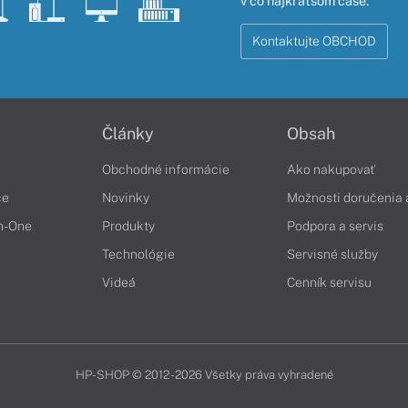
v čo najkratšom čase.
Kontaktujte OBCHOD
Články
Obsah
Obchodné informácie
Ako nakupovať
če
Novinky
Možnosti doručenia 
in-One
Produkty
Podpora a servis
Technológie
Servisné služby
Videá
Cenník servisu
HP-SHOP © 2012 - 2026 Všetky práva vyhradené