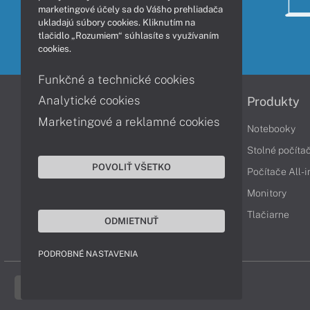
marketingové účely sa do Vášho prehliadača
ukladajú súbory cookies. Kliknutím na
tlačidlo „Rozumiem“ súhlasíte s využívaním
cookies.
Funkčné a technické cookies
Analytické cookies
Informácie
Produkty
Marketingové a reklamné cookies
Obchodné podmienky
Notebooky
Reklamačné podmienky
Stolné počíta
POVOLIŤ VŠETKO
Ochrana osobných údajov
Počítače All-
Vrátenie tovaru
Monitory
Vyhlásenie o prístupnosti
Tlačiarne
ODMIETNUŤ
Cookies
PODROBNÉ NASTAVENIA