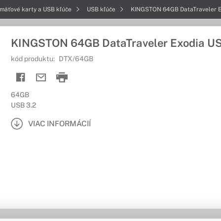
mäťové karty a USB kľúče
USB kľúče
KINGSTON 64GB DataTraveler E
KINGSTON 64GB DataTraveler Exodia US
kód produktu:
DTX/64GB
64GB
USB 3.2
VIAC INFORMÁCIÍ