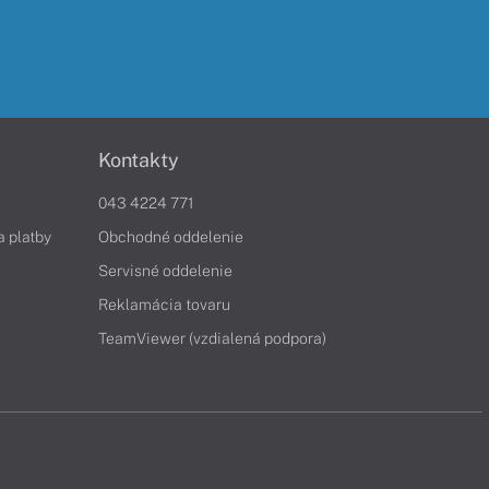
Kontakty
043 4224 771
a platby
Obchodné oddelenie
Servisné oddelenie
Reklamácia tovaru
TeamViewer (vzdialená podpora)