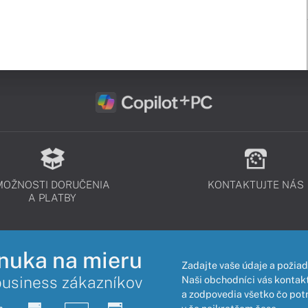
MOŽNOSTI DORUČENIA
KONTAKTUJTE NÁS
A PLATBY
nuka na mieru
Zadajte vaše údaje a požiad
business zákazníkov
Naši obchodníci vás kontakt
a zodpovedia všetko čo pot