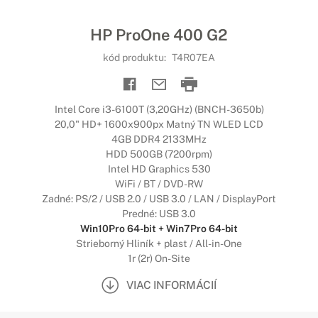
HP ProOne 400 G2
kód produktu:
T4R07EA
Intel Core i3-6100T (3,20GHz) (BNCH-3650b)
20,0" HD+ 1600x900px Matný TN WLED LCD
4GB DDR4 2133MHz
HDD 500GB (7200rpm)
Intel HD Graphics 530
WiFi / BT / DVD-RW
Zadné: PS/2 / USB 2.0 / USB 3.0 / LAN / DisplayPort
Predné: USB 3.0
Win10Pro 64-bit + Win7Pro 64-bit
Strieborný Hliník + plast / All-in-One
1r (2r) On-Site
VIAC INFORMÁCIÍ