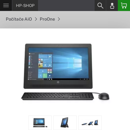
HP-SHOP
Počítače AiO
ProOne