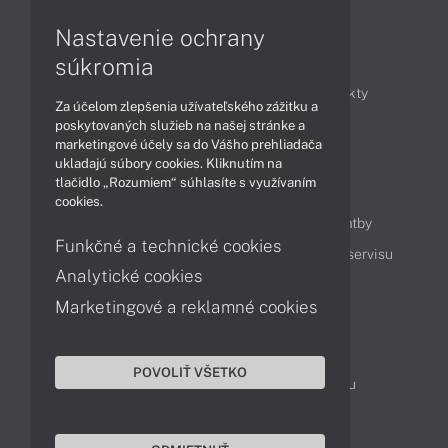
Nastavenie ochrany
Články
súkromia
Obchodné informácie
Novinky
Produkty
Za účelom zlepšenia užívateľského zážitku a
Technológie
Videá
poskytovaných služieb na našej stránke a
marketingové účely sa do Vášho prehliadača
ukladajú súbory cookies. Kliknutím na
tlačidlo „Rozumiem“ súhlasíte s využívaním
Obsah
cookies.
Ako nakupovať
Možnosti doručenia a platby
Funkčné a technické cookies
Podpora a servis
Servisné služby
Cenník servisu
Analytické cookies
Marketingové a reklamné cookies
Kontakty
043 4224 771
Obchodné oddelenie
POVOLIŤ VŠETKO
Servisné oddelenie
Reklamácia tovaru
TeamViewer (vzdialená podpora)