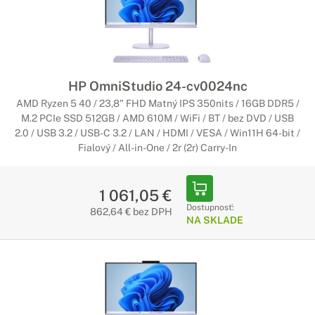
HP OmniStudio 24-cv0024nc
AMD Ryzen 5 40 / 23,8" FHD Matný IPS 350nits / 16GB DDR5 /
M.2 PCIe SSD 512GB / AMD 610M / WiFi / BT / bez DVD / USB
2.0 / USB 3.2 / USB-C 3.2 / LAN / HDMI / VESA / Win11H 64-bit /
Fialový / All-in-One / 2r (2r) Carry-In
1 061,05 €
Dostupnosť:
862,64 € bez DPH
NA SKLADE