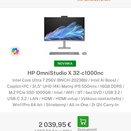
NOVINKA
HP OmniStudio X 32-c1000nc
Intel Core Ultra 7 256V (BNCH-20238b) / Intel AI Boost /
Copilot+PC / 31,5" UHD (4K) Matný IPS 550nits / 16GB DDR5 /
M.2 PCIe SSD 1000GB / Intel / WiFi / BT / bez DVD / USB 3.2 /
USB-C 3.2 / LAN / HDMI / HDMI vstup / Výškovo nastaviteľný /
Win11Pro 64-bit / Strieborný / All-in-One / 2r (2r) Carry-In
2 039,95 €
Dostupnosť: