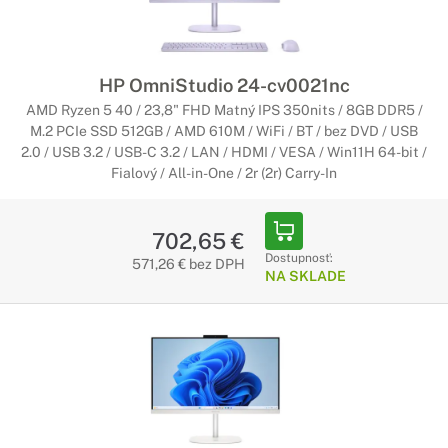
HP OmniStudio 24-cv0021nc
AMD Ryzen 5 40 / 23,8" FHD Matný IPS 350nits / 8GB DDR5 /
M.2 PCIe SSD 512GB / AMD 610M / WiFi / BT / bez DVD / USB
2.0 / USB 3.2 / USB-C 3.2 / LAN / HDMI / VESA / Win11H 64-bit /
Fialový / All-in-One / 2r (2r) Carry-In
702,65 €
Dostupnosť:
571,26 € bez DPH
NA SKLADE