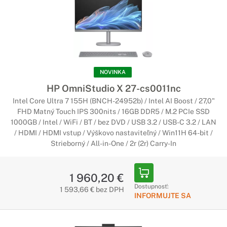
NOVINKA
HP OmniStudio X 27-cs0011nc
Intel Core Ultra 7 155H (BNCH-24952b) / Intel AI Boost / 27,0"
FHD Matný Touch IPS 300nits / 16GB DDR5 / M.2 PCIe SSD
1000GB / Intel / WiFi / BT / bez DVD / USB 3.2 / USB-C 3.2 / LAN
/ HDMI / HDMI vstup / Výškovo nastaviteľný / Win11H 64-bit /
Strieborný / All-in-One / 2r (2r) Carry-In
1 960,20 €
Dostupnosť:
1 593,66 € bez DPH
INFORMUJTE SA