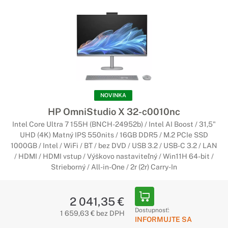
NOVINKA
HP OmniStudio X 32-c0010nc
Intel Core Ultra 7 155H (BNCH-24952b) / Intel AI Boost / 31,5"
UHD (4K) Matný IPS 550nits / 16GB DDR5 / M.2 PCIe SSD
1000GB / Intel / WiFi / BT / bez DVD / USB 3.2 / USB-C 3.2 / LAN
/ HDMI / HDMI vstup / Výškovo nastaviteľný / Win11H 64-bit /
Strieborný / All-in-One / 2r (2r) Carry-In
2 041,35 €
Dostupnosť:
1 659,63 € bez DPH
INFORMUJTE SA