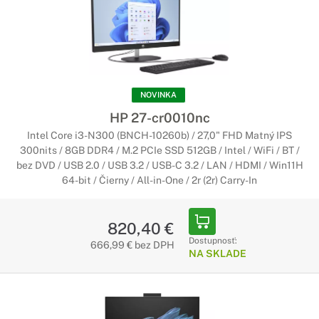
NOVINKA
HP 27-cr0010nc
Intel Core i3-N300 (BNCH-10260b) / 27,0" FHD Matný IPS
300nits / 8GB DDR4 / M.2 PCIe SSD 512GB / Intel / WiFi / BT /
bez DVD / USB 2.0 / USB 3.2 / USB-C 3.2 / LAN / HDMI / Win11H
64-bit / Čierny / All-in-One / 2r (2r) Carry-In
820,40 €
Dostupnosť:
666,99 € bez DPH
NA SKLADE