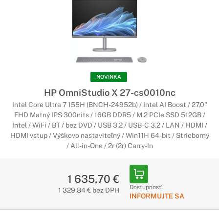
NOVINKA
HP OmniStudio X 27-cs0010nc
Intel Core Ultra 7 155H (BNCH-24952b) / Intel AI Boost / 27,0"
FHD Matný IPS 300nits / 16GB DDR5 / M.2 PCIe SSD 512GB /
Intel / WiFi / BT / bez DVD / USB 3.2 / USB-C 3.2 / LAN / HDMI /
HDMI vstup / Výškovo nastaviteľný / Win11H 64-bit / Strieborný
/ All-in-One / 2r (2r) Carry-In
1 635,70 €
Dostupnosť:
1 329,84 € bez DPH
INFORMUJTE SA