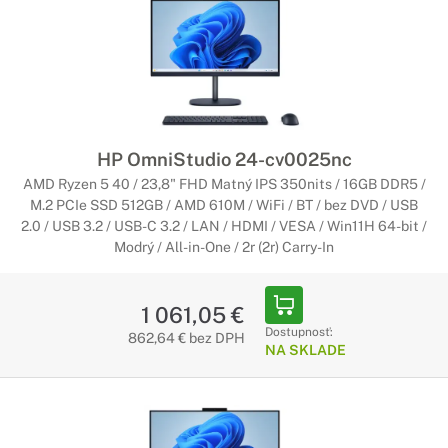
HP OmniStudio 24-cv0025nc
AMD Ryzen 5 40 / 23,8" FHD Matný IPS 350nits / 16GB DDR5 /
M.2 PCIe SSD 512GB / AMD 610M / WiFi / BT / bez DVD / USB
2.0 / USB 3.2 / USB-C 3.2 / LAN / HDMI / VESA / Win11H 64-bit /
Modrý / All-in-One / 2r (2r) Carry-In
1 061,05 €
Dostupnosť:
862,64 € bez DPH
NA SKLADE