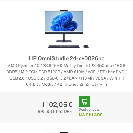
HP OmniStudio 24-cv0026nc
AMD Ryzen 5 40 / 23,8" FHD Matný Touch IPS 350nits / 16GB
DDR5 / M.2 PCIe SSD 512GB / AMD 610M / WiFi / BT / bez DVD /
USB 2.0 / USB 3.2 / USB-C 3.2 / LAN / HDMI / VESA / Win11H
64-bit / Modrý / All-in-One / 2r (2r) Carry-In
1 102,05 €
Dostupnosť:
895,98 € bez DPH
NA SKLADE