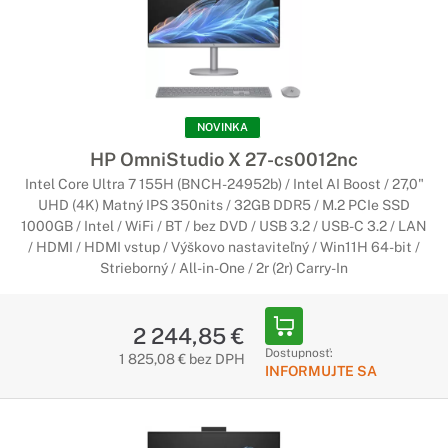
NOVINKA
HP OmniStudio X 27-cs0012nc
Intel Core Ultra 7 155H (BNCH-24952b) / Intel AI Boost / 27,0"
UHD (4K) Matný IPS 350nits / 32GB DDR5 / M.2 PCIe SSD
1000GB / Intel / WiFi / BT / bez DVD / USB 3.2 / USB-C 3.2 / LAN
/ HDMI / HDMI vstup / Výškovo nastaviteľný / Win11H 64-bit /
Strieborný / All-in-One / 2r (2r) Carry-In
2 244,85 €
Dostupnosť:
1 825,08 € bez DPH
INFORMUJTE SA