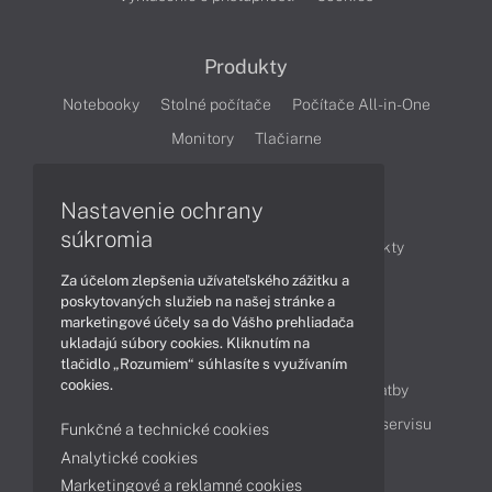
Produkty
Notebooky
Stolné počítače
Počítače All-in-One
Monitory
Tlačiarne
Nastavenie ochrany
Články
súkromia
Obchodné informácie
Novinky
Produkty
Za účelom zlepšenia užívateľského zážitku a
Technológie
Videá
poskytovaných služieb na našej stránke a
marketingové účely sa do Vášho prehliadača
ukladajú súbory cookies. Kliknutím na
Obsah
tlačidlo „Rozumiem“ súhlasíte s využívaním
cookies.
Ako nakupovať
Možnosti doručenia a platby
Podpora a servis
Servisné služby
Cenník servisu
Funkčné a technické cookies
Analytické cookies
Marketingové a reklamné cookies