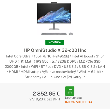
NOVINKA
HP OmniStudio X 32-c0011nc
Intel Core Ultra 7 155H (BNCH-24952b) / Intel AI Boost / 31,5"
UHD (4K) Matný IPS 550nits / 32GB DDR5 / M.2 PCIe SSD
2000GB / Intel / WiFi / BT / bez DVD / USB 3.2 / USB-C 3.2 / LAN
/ HDMI / HDMI vstup / Výškovo nastaviteľný / Win11H 64-bit /
Strieborný / All-in-One / 2r (2r) Carry-In
2 852,65 €
Dostupnosť:
2 319,23 € bez DPH
INFORMUJTE SA