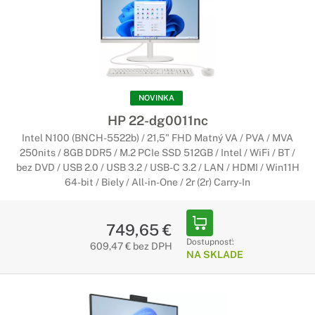
NOVINKA
HP 22-dg0011nc
Intel N100 (BNCH-5522b) / 21,5" FHD Matný VA / PVA / MVA
250nits / 8GB DDR5 / M.2 PCIe SSD 512GB / Intel / WiFi / BT /
bez DVD / USB 2.0 / USB 3.2 / USB-C 3.2 / LAN / HDMI / Win11H
64-bit / Biely / All-in-One / 2r (2r) Carry-In
749,65 €
Dostupnosť:
609,47 € bez DPH
NA SKLADE