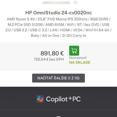
HP OmniStudio 24-cv0020nc
AMD Ryzen 5 40 / 23,8" FHD Matný IPS 350nits / 8GB DDR5 /
M.2 PCIe SSD 512GB / AMD 610M / WiFi / BT / bez DVD / USB
2.0 / USB 3.2 / USB-C 3.2 / LAN / HDMI / VESA / Win11H 64-bit /
Biely / All-in-One / 2r (2r) Carry-In
891,80 €
Dostupnosť:
725,04 € bez DPH
NA SKLADE
NAČÍTAŤ ĎALŠIE (1 Z 10)