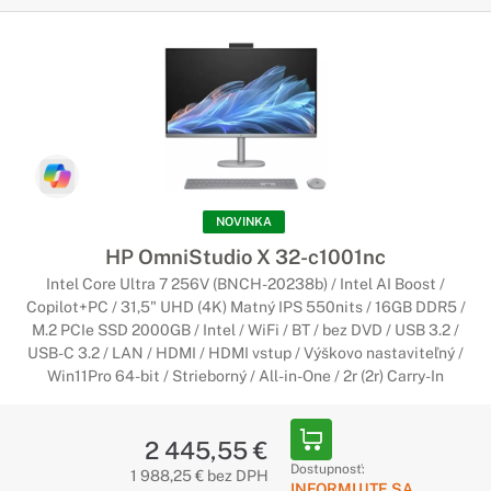
NOVINKA
HP OmniStudio X 32-c1001nc
Intel Core Ultra 7 256V (BNCH-20238b) / Intel AI Boost /
Copilot+PC / 31,5" UHD (4K) Matný IPS 550nits / 16GB DDR5 /
M.2 PCIe SSD 2000GB / Intel / WiFi / BT / bez DVD / USB 3.2 /
USB-C 3.2 / LAN / HDMI / HDMI vstup / Výškovo nastaviteľný /
Win11Pro 64-bit / Strieborný / All-in-One / 2r (2r) Carry-In
2 445,55 €
Dostupnosť:
1 988,25 € bez DPH
INFORMUJTE SA