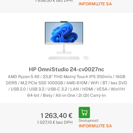
1 658,50 € bez DPH
INFORMUJTE SA
HP OmniStudio 24-cv0027nc
AMD Ryzen 5 40 / 23,8" FHD Matný Touch IPS 350nits / 16GB
DDR5 / M.2 PCIe SSD 1000GB / AMD 610M / WiFi / BT / bez DVD
/ USB 2.0 / USB 3.2 / USB-C 3.2 / LAN / HDMI / VESA / Win11H
64-bit / Biely / All-in-One / 2r (2r) Carry-In
1 263,40 €
Dostupnosť:
1 027,15 € bez DPH
INFORMUJTE SA