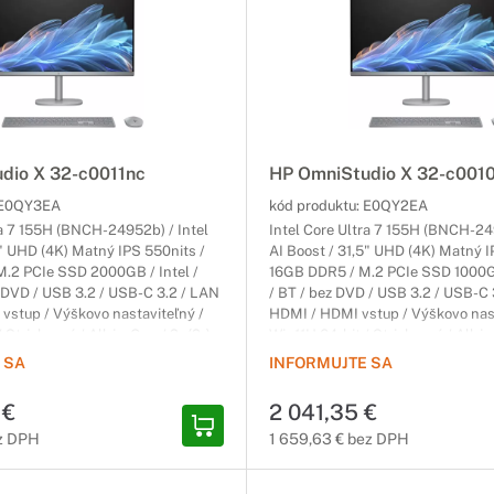
dio X 32-c0011nc
HP OmniStudio X 32-c001
E0QY3EA
kód produktu:
E0QY2EA
ra 7 155H (BNCH-24952b) / Intel
Intel Core Ultra 7 155H (BNCH-249
5" UHD (4K) Matný IPS 550nits /
AI Boost / 31,5" UHD (4K) Matný I
.2 PCIe SSD 2000GB / Intel /
16GB DDR5 / M.2 PCIe SSD 1000GB 
z DVD / USB 3.2 / USB-C 3.2 / LAN
/ BT / bez DVD / USB 3.2 / USB-C 
vstup / Výškovo nastaviteľný /
HDMI / HDMI vstup / Výškovo nast
 Strieborný / All-in-One / 2r (2r)
Win11H 64-bit / Strieborný / All-in
Carry-In
 SA
INFORMUJTE SA
 €
2 041,35 €
ez DPH
1 659,63 € bez DPH