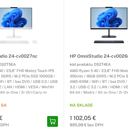
dio 24-cv0027nc
HP OmniStudio 24-cv0026
DS2T5EA
kód produktu:
DS2T4EA
0 / 23,8" FHD Matný Touch IPS
AMD Ryzen 5 40 / 23,8" FHD Mat
B DDR5 / M.2 PCIe SSD 1000GB /
350nits / 16GB DDR5 / M.2 PCIe 
i / BT / bez DVD / USB 2.0 / USB
AMD 610M / WiFi / BT / bez DVD /
2 / LAN / HDMI / VESA / Win11H
3.2 / USB-C 3.2 / LAN / HDMI / V
 All-in-One / 2r (2r) Carry-In
64-bit / Modrý / All-in-One / 2r (2
 SA
NA SKLADE
€
1 102,05 €
z DPH
895,98 € bez DPH