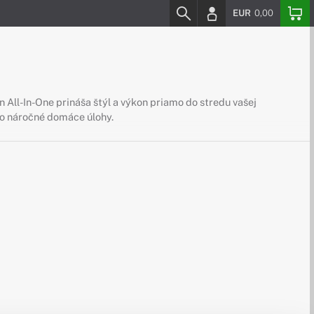
EUR
0,00
n All-In-One prináša štýl a výkon priamo do stredu vašej
po náročné domáce úlohy.