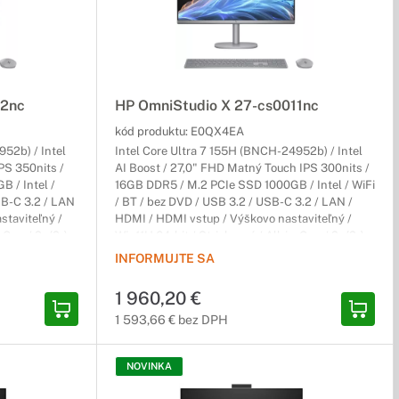
12nc
HP OmniStudio X 27-cs0011nc
kód produktu:
E0QX4EA
52b) / Intel
Intel Core Ultra 7 155H (BNCH-24952b) / Intel
PS 350nits /
AI Boost / 27,0" FHD Matný Touch IPS 300nits /
 / Intel /
16GB DDR5 / M.2 PCIe SSD 1000GB / Intel / WiFi
SB-C 3.2 / LAN
/ BT / bez DVD / USB 3.2 / USB-C 3.2 / LAN /
staviteľný /
HDMI / HDMI vstup / Výškovo nastaviteľný /
-One / 2r (2r)
Win11H 64-bit / Strieborný / All-in-One / 2r (2r)
Carry-In
INFORMUJTE SA
1 960,20 €
1 593,66 € bez DPH
NOVINKA