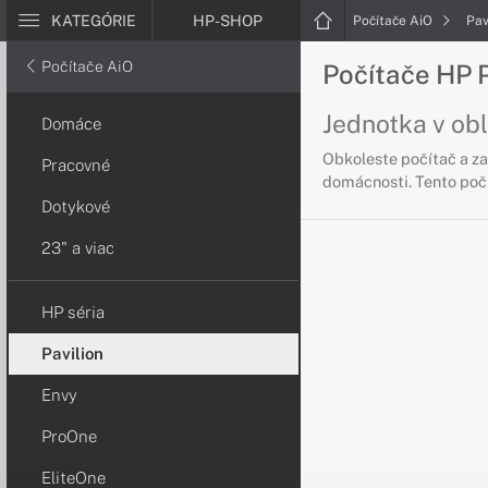
KATEGÓRIE
HP-SHOP
Počítače AiO
Pav
Počítače AiO
Počítače HP P
Jednotka v ob
Domáce
Obkoleste počítač a za
Pracovné
domácnosti. Tento počí
Dotykové
23" a viac
HP séria
Pavilion
Envy
ProOne
EliteOne