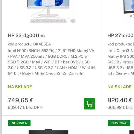
HP 22-dg0011nc
HP 27-cr00
kód produktu:
DK4E5EA
kód produktu:
Intel N100 (BNCH-5522b) / 21,5" FHD Matný VA
Intel Core i3
/ PVA / MVA 250nits / 8GB DDR5 / M.2 PCIe
Matný IPS 300
SSD 512GB / Intel / WiFi / BT / bez DVD / USB
512GB / Intel /
2.0 / USB 3.2 / USB-C 3.2 / LAN / HDMI / Win11H
USB 3.2 / USB-
64-bit / Biely / All-in-One / 2r (2r) Carry-In
bit / Čierny / A
NA SKLADE
NA SKLADE
749,65 €
820,40 €
609,47 € bez DPH
666,99 € bez
NOVINKA
NOVINKA