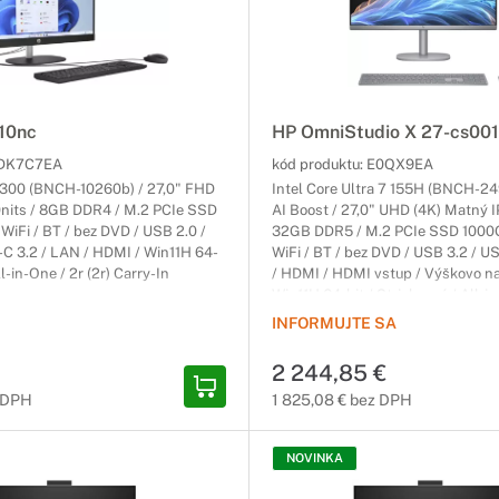
10nc
HP OmniStudio X 27-cs00
DK7C7EA
kód produktu:
E0QX9EA
-N300 (BNCH-10260b) / 27,0" FHD
Intel Core Ultra 7 155H (BNCH-249
nits / 8GB DDR4 / M.2 PCIe SSD
AI Boost / 27,0" UHD (4K) Matný I
 WiFi / BT / bez DVD / USB 2.0 /
32GB DDR5 / M.2 PCIe SSD 1000GB
C 3.2 / LAN / HDMI / Win11H 64-
WiFi / BT / bez DVD / USB 3.2 / U
ll-in-One / 2r (2r) Carry-In
/ HDMI / HDMI vstup / Výškovo na
Win11H 64-bit / Strieborný / All-in
Carry-In
INFORMUJTE SA
2 244,85 €
 DPH
1 825,08 € bez DPH
NOVINKA