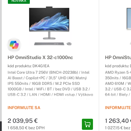
NOVINKA
HP OmniStudio X 32-c1000nc
HP OmniStu
kód produktu:
DK4G1EA
kód produktu:
Intel Core Ultra 7 256V (BNCH-20238b) / Intel
AMD Ryzen 5 4
AI Boost / Copilot+PC / 31,5" UHD (4K) Matný
350nits / 16G
IPS 550nits / 16GB DDR5 / M.2 PCIe SSD
AMD 610M / WiF
1000GB / Intel / WiFi / BT / bez DVD / USB 3.2 /
3.2 / USB-C 3.
USB-C 3.2 / LAN / HDMI / HDMI vstup / Výškovo
64-bit / Biely /
nastaviteľný / Win11Pro 64-bit / Strieborný / All-
in-One / 2r (2r) Carry-In
INFORMUJTE SA
INFORMUJTE
2 039,95 €
1 263,40 
1 658,50 € bez DPH
1 027,15 € be