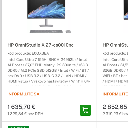
HP OmniStudio X 27-cs0010nc
HP OmniStu
kód produktu:
E0QX3EA
kód produktu:
Intel Core Ultra 7 155H (BNCH-24952b) / Intel
Intel Core Ult
AI Boost / 27,0" FHD Matný IPS 300nits / 16GB
AI Boost / 31,
DDR5 / M.2 PCIe SSD 512GB / Intel / WiFi / BT /
32GB DDR5 / M
bez DVD / USB 3.2 / USB-C 3.2 / LAN / HDMI /
WiFi / BT / be
HDMI vstup / Výškovo nastaviteľný / Win11H 64-
/ HDMI / HDMI 
bit / Strieborný / All-in-One / 2r (2r) Carry-In
Win11H 64-bit /
Carry-In
INFORMUJTE SA
INFORMUJTE
1 635,70 €
2 852,65
1 329,84 € bez DPH
2 319,23 € b