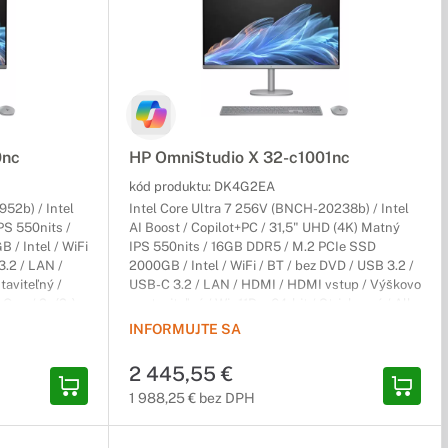
0nc
HP OmniStudio X 32-c1001nc
kód produktu:
DK4G2EA
52b) / Intel
Intel Core Ultra 7 256V (BNCH-20238b) / Intel
PS 550nits /
AI Boost / Copilot+PC / 31,5" UHD (4K) Matný
/ Intel / WiFi
IPS 550nits / 16GB DDR5 / M.2 PCIe SSD
3.2 / LAN /
2000GB / Intel / WiFi / BT / bez DVD / USB 3.2 /
aviteľný /
USB-C 3.2 / LAN / HDMI / HDMI vstup / Výškovo
-One / 2r (2r)
nastaviteľný / Win11Pro 64-bit / Strieborný / All-
in-One / 2r (2r) Carry-In
INFORMUJTE SA
2 445,55 €
1 988,25 € bez DPH