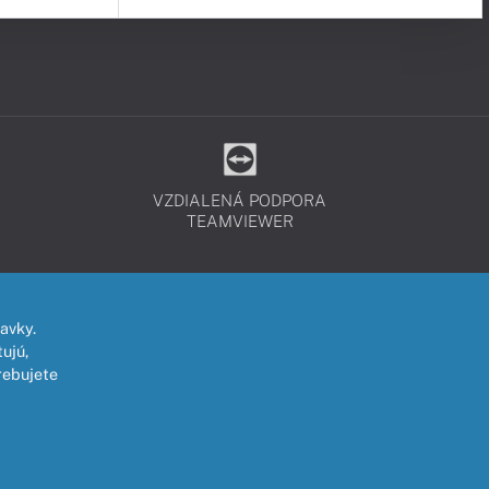
VZDIALENÁ PODPORA
TEAMVIEWER
avky.
ujú,
rebujete