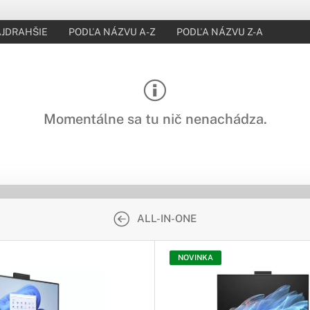
JDRAHŠIE
PODĽA NÁZVU A-Z
PODĽA NÁZVU Z-A
Momentálne sa tu nič nenachádza.
ALL-IN-ONE
NOVINKA