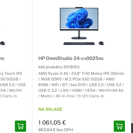
nc
HP OmniStudio 24-cv0025nc
kód produktu:
DS1B1EA
ný Touch IPS
AMD Ryzen 5 40 / 23,8" FHD Matný IPS 350nits
SSD 512GB /
/ 16GB DDR5 / M.2 PCIe SSD 512GB / AMD
 USB 2.0 / USB
610M / WiFi / BT / bez DVD / USB 2.0 / USB 3.2 /
ESA / Win11H
USB-C 3.2 / LAN / HDMI / VESA / Win11H 64-bit
r) Carry-In
/ Modrý / All-in-One / 2r (2r) Carry-In
NA SKLADE
1 061,05 €
862,64 € bez DPH