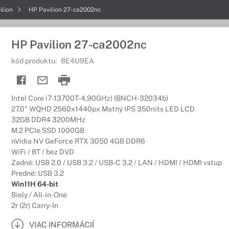
ilion
HP Pavilion 27-ca2002nc
HP Pavilion 27-ca2002nc
kód produktu:
8E4U9EA
Intel Core i7-13700T-4,90GHz) (BNCH-32034b)
27,0" WQHD 2560x1440px Matný IPS 350nits LED LCD
32GB DDR4 3200MHz
M.2 PCIe SSD 1000GB
nVidia NV GeForce RTX 3050 4GB DDR6
WiFi / BT / bez DVD
Zadné: USB 2.0 / USB 3.2 / USB-C 3.2 / LAN / HDMI / HDMI vstup
Predné: USB 3.2
Win11H 64-bit
Biely / All-in-One
2r (2r) Carry-In
VIAC INFORMÁCIÍ