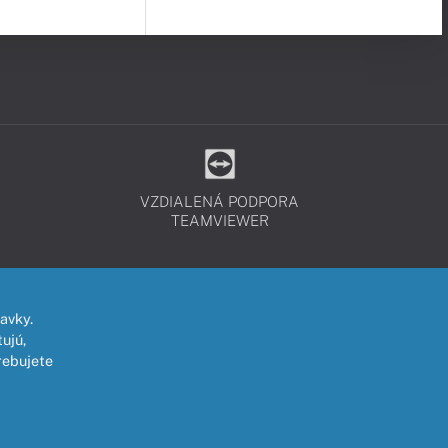
VZDIALENÁ PODPORA
TEAMVIEWER
avky.
ujú,
rebujete