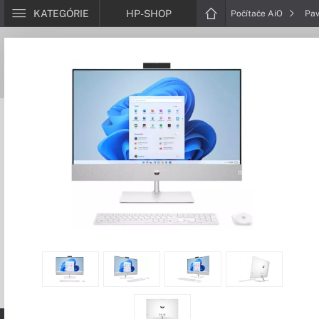
KATEGÓRIE
HP-SHOP
Počítače AiO
Pav