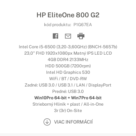
HP EliteOne 800 G2
kód produktu:
P1G67EA
Intel Core i5-6500 (3,20-3,60GHz) (BNCH-5657b)
23,0" FHD 1920x1080px Matný IPS LED LCD
4GB DDR4 2133MHz
HDD 500GB (7200rpm)
Intel HD Graphics 530
WiFi / BT / DVD-RW
Zadné: USB 3.0 / USB 3.1 / LAN / DisplayPort
Predné: USB 3.0
Win10Pro 64-bit + Win7Pro 64-bit
Strieborný Hliník + plast / All-in-One
3r (3r) On-Site
VIAC INFORMÁCIÍ