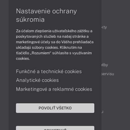
Nastavenie ochrany
Články
súkromia
Obchodné informácie
Novinky
Produkty
Za účelom zlepšenia užívateľského zážitku a
Technológie
Videá
poskytovaných služieb na našej stránke a
marketingové účely sa do Vášho prehliadača
ukladajú súbory cookies. Kliknutím na
tlačidlo „Rozumiem“ súhlasíte s využívaním
Obsah
cookies.
Ako nakupovať
Možnosti doručenia a platby
Funkčné a technické cookies
Podpora a servis
Servisné služby
Cenník servisu
Analytické cookies
Marketingové a reklamné cookies
Kontakty
043 4224 771
Obchodné oddelenie
POVOLIŤ VŠETKO
Servisné oddelenie
Reklamácia tovaru
TeamViewer (vzdialená podpora)