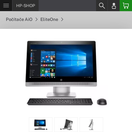
HP-SHOP
Počítače AiO
EliteOne