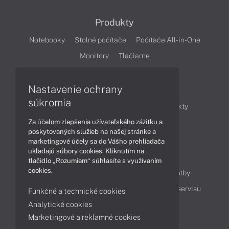
Produkty
Notebooky
Stolné počítače
Počítače All-in-One
Monitory
Tlačiarne
Nastavenie ochrany
Články
súkromia
Obchodné informácie
Novinky
Produkty
Za účelom zlepšenia užívateľského zážitku a
Technológie
Videá
poskytovaných služieb na našej stránke a
marketingové účely sa do Vášho prehliadača
ukladajú súbory cookies. Kliknutím na
Obsah
tlačidlo „Rozumiem“ súhlasíte s využívaním
cookies.
Ako nakupovať
Možnosti doručenia a platby
Podpora a servis
Servisné služby
Cenník servisu
Funkčné a technické cookies
Analytické cookies
Marketingové a reklamné cookies
Kontakty