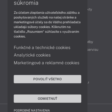
Články
súkromia
Obchodné informácie
Novinky
Produkty
Za účelom zlepšenia užívateľského zážitku a
Technológie
Videá
poskytovaných služieb na našej stránke a
marketingové účely sa do Vášho prehliadača
ukladajú súbory cookies. Kliknutím na
tlačidlo „Rozumiem“ súhlasíte s využívaním
Obsah
cookies.
Ako nakupovať
Možnosti doručenia a platby
Funkčné a technické cookies
Podpora a servis
Servisné služby
Cenník servisu
Analytické cookies
Marketingové a reklamné cookies
Kontakty
043 4224 771
Obchodné oddelenie
POVOLIŤ VŠETKO
Servisné oddelenie
Reklamácia tovaru
TeamViewer (vzdialená podpora)
ODMIETNUŤ
PODROBNÉ NASTAVENIA