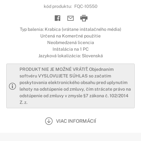
kód produktu:
FQC-10550
Typ balenia: Krabica (vrátane inštalačného média)
Určená na Komerčné použitie
Neobmedzená licencia
Inštalácia na 1 PC
Jazyková lokalizácia: Slovenská
PRODUKT NIE JE MOŽNÉ VRÁTIŤ. Objednaním
softvéru VYSLOVUJETE SÚHLAS so začatím
poskytovania elektronického obsahu pred uplynutím
lehoty na odstúpenie od zmluvy, čím strácate právo na
odstúpenie od zmluvy v zmysle §7 zákona č. 102/2014
Z. z.
VIAC INFORMÁCIÍ