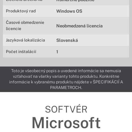
Produktový rad
Windows OS
Časové obmedzenie
Neobmedzená licencia
licencie
Jazyková lokalizácia
Slovenská
Počet inštalácií
1
Toto je všeobecný popis a uvedené informácie sa nemusia
vzťahovať na všetky varianty tohto produktu. Konkrétne
informácie k vybranému produktu nájdete v ŠPECIFIKÁCIÍ A
PARAMETROCH.
SOFTVÉR
Microsoft