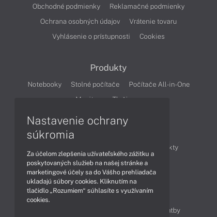
Obchodné podmienky
Reklamačné podmienky
Ochrana osobných údajov
Vrátenie tovaru
Vyhlásenie o prístupnosti
Cookies
Produkty
Notebooky
Stolné počítače
Počítače All-in-One
Monitory
Tlačiarne
Nastavenie ochrany
Články
súkromia
Obchodné informácie
Novinky
Produkty
Za účelom zlepšenia užívateľského zážitku a
Technológie
Videá
poskytovaných služieb na našej stránke a
marketingové účely sa do Vášho prehliadača
ukladajú súbory cookies. Kliknutím na
tlačidlo „Rozumiem“ súhlasíte s využívaním
Obsah
cookies.
Ako nakupovať
Možnosti doručenia a platby