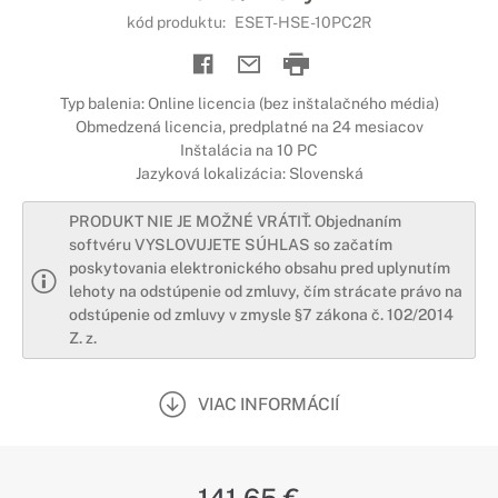
kód produktu:
ESET-HSE-10PC2R
Typ balenia: Online licencia (bez inštalačného média)
Obmedzená licencia, predplatné na 24 mesiacov
Inštalácia na 10 PC
Jazyková lokalizácia: Slovenská
PRODUKT NIE JE MOŽNÉ VRÁTIŤ. Objednaním
softvéru VYSLOVUJETE SÚHLAS so začatím
poskytovania elektronického obsahu pred uplynutím
lehoty na odstúpenie od zmluvy, čím strácate právo na
odstúpenie od zmluvy v zmysle §7 zákona č. 102/2014
Z. z.
VIAC INFORMÁCIÍ