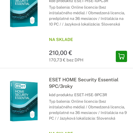
kód produktu:
ESET-HSE-10PC3R
Typ balenia: Online licencia (bez
inštalačného média) / Obmedzená licencia,
predplatné na 36 mesiacov / Inštalácia na
10 PC / / Jazyková lokalizácia: Slovenská
NA SKLADE
210,00 €
170,73 € bez DPH
ESET HOME Security Essential
9PC/3roky
kód produktu:
ESET-HSE-9PC3R
Typ balenia: Online licencia (bez
inštalačného média) / Obmedzená licencia,
predplatné na 36 mesiacov / Inštalácia na 9
PC / / Jazyková lokalizácia: Slovenská