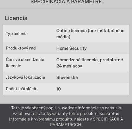
ŠPECIFIKÁCIA A PARAMETRE
Licencia
Online licencia (bez inštalačného
Typ balenia
média)
Produktový rad
Home Security
Časové obmedzenie
Obmedzená licencia, predplatné
licencie
24 mesiacov
Jazyková lokalizácia
Slovenská
Počet inštalácií
10
Toto je všeobecný popis a uvedené informácie sa nemusia
vzťahovať na všetky varianty tohto produktu. Konkrétne
informácie k vybranému produktu nájdete v ŠPECIFIKÁCIÍ A
PARAMETROCH.