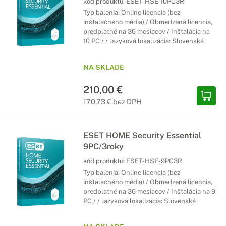
kód produktu:
ESET-HSE-10PC3R
Typ balenia: Online licencia (bez
inštalačného média) / Obmedzená licencia,
predplatné na 36 mesiacov / Inštalácia na
10 PC / / Jazyková lokalizácia: Slovenská
NA SKLADE
210,00 €
170,73 € bez DPH
ESET HOME Security Essential
9PC/3roky
kód produktu:
ESET-HSE-9PC3R
Typ balenia: Online licencia (bez
inštalačného média) / Obmedzená licencia,
predplatné na 36 mesiacov / Inštalácia na 9
PC / / Jazyková lokalizácia: Slovenská