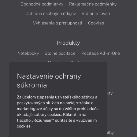
Obchodné podmienky
Reklamačné podmienky
Ochrana osobných údajov
Vrátenie tovaru
Vyhlásenie o prístupnosti
Cookies
Produkty
Notebooky
Stolné počítače
Počítače All-in-One
Monitory
Tlačiarne
Nastavenie ochrany
Články
súkromia
Obchodné informácie
Novinky
Produkty
Za účelom zlepšenia užívateľského zážitku a
Technológie
Videá
poskytovaných služieb na našej stránke a
marketingové účely sa do Vášho prehliadača
ukladajú súbory cookies. Kliknutím na
tlačidlo „Rozumiem“ súhlasíte s využívaním
Obsah
cookies.
Ako nakupovať
Možnosti doručenia a platby