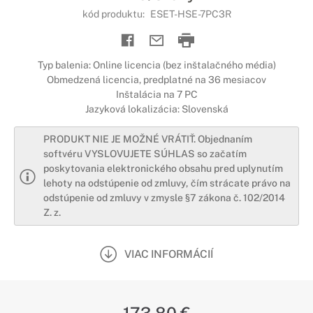
kód produktu:
ESET-HSE-7PC3R
Typ balenia: Online licencia (bez inštalačného média)
Obmedzená licencia, predplatné na 36 mesiacov
Inštalácia na 7 PC
Jazyková lokalizácia: Slovenská
PRODUKT NIE JE MOŽNÉ VRÁTIŤ. Objednaním
softvéru VYSLOVUJETE SÚHLAS so začatím
poskytovania elektronického obsahu pred uplynutím
lehoty na odstúpenie od zmluvy, čím strácate právo na
odstúpenie od zmluvy v zmysle §7 zákona č. 102/2014
Z. z.
VIAC INFORMÁCIÍ