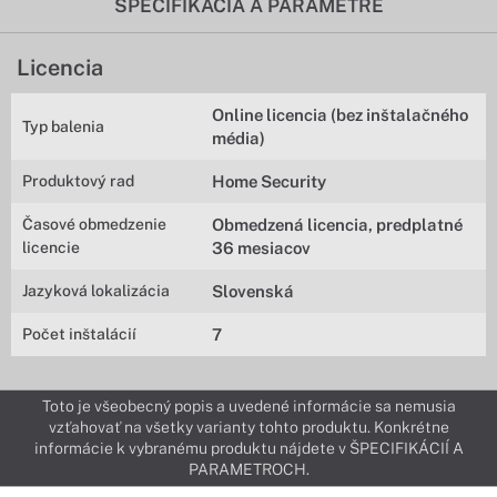
ŠPECIFIKÁCIA A PARAMETRE
Licencia
Online licencia (bez inštalačného
Typ balenia
média)
Produktový rad
Home Security
Časové obmedzenie
Obmedzená licencia, predplatné
licencie
36 mesiacov
Jazyková lokalizácia
Slovenská
Počet inštalácií
7
Toto je všeobecný popis a uvedené informácie sa nemusia
vzťahovať na všetky varianty tohto produktu. Konkrétne
informácie k vybranému produktu nájdete v ŠPECIFIKÁCIÍ A
PARAMETROCH.