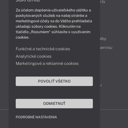
Obchodné informácie
Novinky
Produkty
Za účelom zlepšenia užívateľského zážitku a
Technológie
Videá
poskytovaných služieb na našej stránke a
marketingové účely sa do Vášho prehliadača
ukladajú súbory cookies. Kliknutím na
Obsah
tlačidlo „Rozumiem“ súhlasíte s využívaním
cookies.
Ako nakupovať
Možnosti doručenia a platby
Podpora a servis
Servisné služby
Cenník servisu
Funkčné a technické cookies
Analytické cookies
Marketingové a reklamné cookies
Kontakty
043 4224 771
Obchodné oddelenie
POVOLIŤ VŠETKO
Servisné oddelenie
Reklamácia tovaru
TeamViewer (vzdialená podpora)
ODMIETNUŤ
PODROBNÉ NASTAVENIA