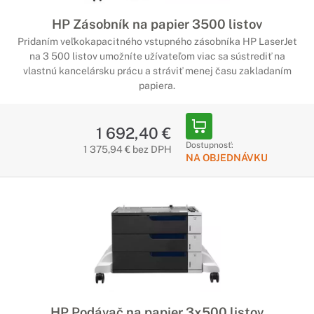
HP Zásobník na papier 3500 listov
Pridaním veľkokapacitného vstupného zásobníka HP LaserJet
na 3 500 listov umožníte užívateľom viac sa sústrediť na
vlastnú kancelársku prácu a stráviť menej času zakladaním
papiera.
1 692,40 €
Dostupnosť:
1 375,94 € bez DPH
NA OBJEDNÁVKU
HP Podávač na papier 3x500 listov