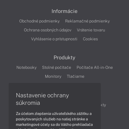
Informácie
Obchodné podmienky
Reklamačné podmienky
Ochrana osobných údajov
Vrátenie tovaru
Vyhlásenie o prístupnosti
Cookies
Produkty
Notebooky
Stolné počítače
Počítače All-in-One
Monitory
Tlačiarne
Nastavenie ochrany
Články
súkromia
Obchodné informácie
Novinky
Produkty
Za účelom zlepšenia užívateľského zážitku a
Technológie
Videá
poskytovaných služieb na našej stránke a
marketingové účely sa do Vášho prehliadača