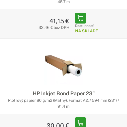
45,7 m
41,15 €
Dostupnosť:
33,46 € bez DPH
NA SKLADE
HP Inkjet Bond Paper 23"
Plotrový papier 80 g/m2 (Matný), Formát A2, / 594 mm (23") /
91,4 m
30,00 €