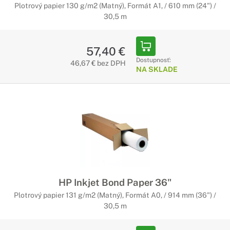
Plotrový papier 130 g/m2 (Matný), Formát A1, / 610 mm (24") /
30,5 m
57,40 €
Dostupnosť:
46,67 € bez DPH
NA SKLADE
HP Inkjet Bond Paper 36"
Plotrový papier 131 g/m2 (Matný), Formát A0, / 914 mm (36") /
30,5 m