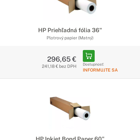
HP Priehľadná fólia 36"
Plotrový papier (Matný)
296,65 €
Dostupnosť:
241,18 € bez DPH
INFORMUJTE SA
HP Inkjet Bond Paper 60"