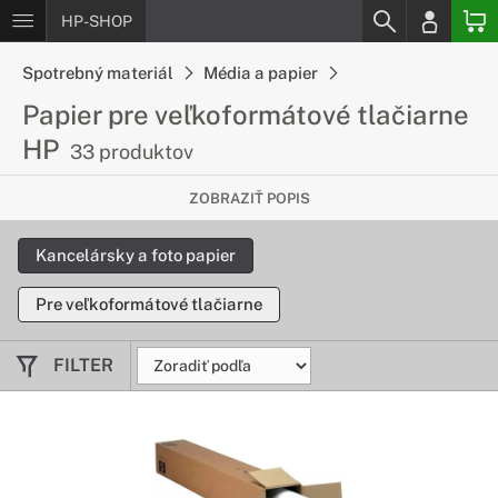
HP-SHOP
Spotrebný materiál
Média a papier
Papier pre veľkoformátové tlačiarne
HP
33 produktov
Univerzálne ekonomické papiere s
ZOBRAZIŤ POPIS
povrchovou úpravou HP
Kancelársky a foto papier
Snehovobiely povrch zachytí realistické farby s vysokým
rozlíšením a sýtočiernou grafikou. Špeciálne upravený
Pre veľkoformátové tlačiarne
povrch zasychá okamžite po tlači a zaručuje konzistentnú
tlač čistých línii a tlače vo vysoko kontrastných farbách.
FILTER