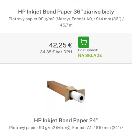
HP Inkjet Bond Paper 36" žiarivo biely
Plotrový papier 90 g/m2 (Matný), Formát A0, / 914 mm (36") /
45,7 m
42,25 €
Dostupnosť:
34,35 € bez DPH
NA SKLADE
HP Inkjet Bond Paper 24"
Plotrový papier 90 g/m2 (Matný), Formát A1, / 610 mm (24") /