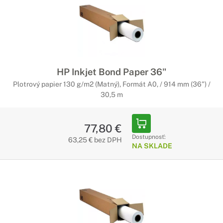
HP Inkjet Bond Paper 36"
Plotrový papier 130 g/m2 (Matný), Formát A0, / 914 mm (36") /
30,5 m
77,80 €
Dostupnosť:
63,25 € bez DPH
NA SKLADE