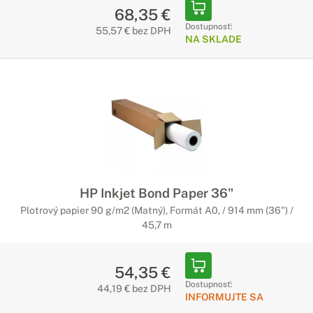
68,35 €
Dostupnosť:
55,57 € bez DPH
NA SKLADE
HP Inkjet Bond Paper 36"
Plotrový papier 90 g/m2 (Matný), Formát A0, / 914 mm (36") /
45,7 m
54,35 €
Dostupnosť:
44,19 € bez DPH
INFORMUJTE SA