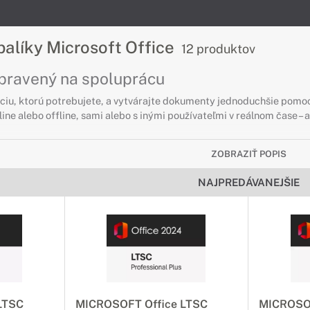
alíky Microsoft Office
12 produktov
ipravený na spoluprácu
kciu, ktorú potrebujete, a vytvárajte dokumenty jednoduchšie pomo
line alebo offline, sami alebo s inými používateľmi v reálnom čase –
ZOBRAZIŤ POPIS
NAJPREDÁVANEJŠIE
LTSC
MICROSOFT Office LTSC
MICROSOF