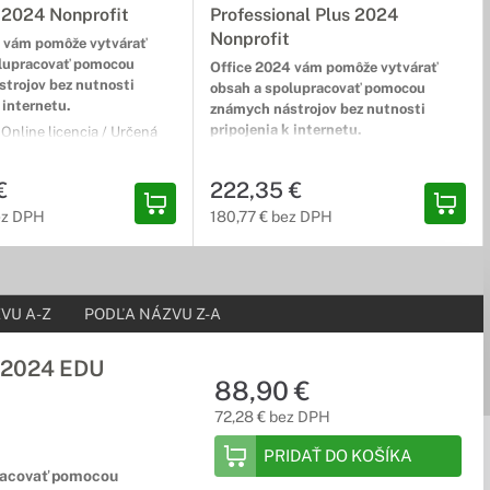
 2024 Nonprofit
Professional Plus 2024
Nonprofit
 vám pomôže vytvárať
olupracovať pomocou
Office 2024 vám pomôže vytvárať
trojov bez nutnosti
obsah a spolupracovať pomocou
 internetu.
známych nástrojov bez nutnosti
pripojenia k internetu.
 Online licencia / Určená
t / Neobmedzená licencia /
Typ balenia: Online licencia / Určená
a 1 PC / pre počet
na Nonprofit / Neobmedzená licencia /
€
222,35 €
 1 / Jazyková lokalizácia:
Inštalácia na 1 PC / pre počet
lokalizácia / Obsahuje:
ez DPH
180,77 € bez DPH
používateľov: 1 / Jazyková lokalizácia:
 / PowerPoint / OneNote /
Viacjazyčná lokalizácia / Obsahuje:
Word / Excel / PowerPoint / OneNote /
Outlook / Access
VU A-Z
PODĽA NÁZVU Z-A
 2024 EDU
88,90 €
72,28 € bez DPH
PRIDAŤ DO KOŠÍKA
racovať pomocou