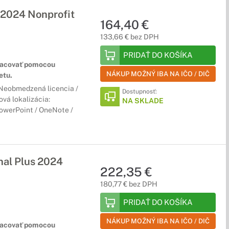
2024 Nonprofit
164,40 €
133,66 € bez DPH
PRIDAŤ DO KOŠÍKA
racovať pomocou
NÁKUP MOŽNÝ IBA NA IČO / DIČ
etu.
/ Neobmedzená licencia /
Dostupnosť:
ová lokalizácia:
NA SKLADE
PowerPoint / OneNote /
al Plus 2024
222,35 €
180,77 € bez DPH
PRIDAŤ DO KOŠÍKA
NÁKUP MOŽNÝ IBA NA IČO / DIČ
racovať pomocou