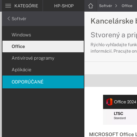
KATEGÓRIE
HP-SHOP
Softvér
Office
Softvér
Kancelárske b
Stvorený a pr
Windows
Rýchlo vyhľadajte fun
Office
informácií. Pracujte on
Antivírové programy
Aplikácie
ODPORÚČANÉ
MICROSOFT Office 