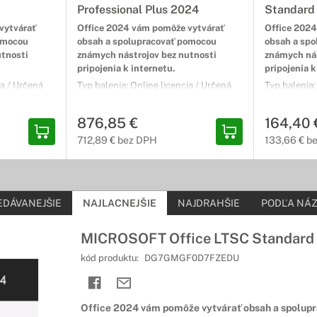
Professional Plus 2024
Standard
vytvárať
Office 2024 vám pomôže vytvárať
Office 2024
omocou
obsah a spolupracovať pomocou
obsah a sp
utnosti
známych nástrojov bez nutnosti
známych nás
pripojenia k internetu.
pripojenia k
ia / Určená
Typ balenia: Online licencia / Určená
Typ balenia:
Neobmedzená
na Komerčné použitie / Neobmedzená
na Nonprofi
PC / pre počet
licencia / Inštalácia na 1 PC / pre počet
Inštalácia n
876,85 €
164,40 
okalizácia:
používateľov: 1 / Jazyková lokalizácia:
používateľov:
Obsahuje:
Viacjazyčná lokalizácia / Obsahuje:
Viacjazyčná 
712,89 € bez DPH
133,66 € b
 / OneNote /
Word / Excel / PowerPoint / OneNote /
Word / Excel
Outlook / Access
Outlook
EDÁVANEJŠIE
NAJLACNEJŠIE
NAJDRAHŠIE
PODĽA NÁZ
MICROSOFT Office LTSC Standard
kód produktu:
DG7GMGF0D7FZEDU
Office 2024 vám pomôže vytvárať obsah a spolup