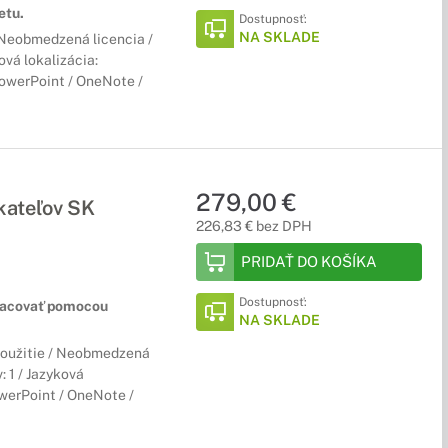
etu.
Dostupnosť:
NA SKLADE
/ Neobmedzená licencia /
ová lokalizácia:
PowerPoint / OneNote /
279,00 €
kateľov SK
226,83 € bez DPH
PRIDAŤ DO KOŠÍKA
Dostupnosť:
racovať pomocou
NA SKLADE
 použitie / Neobmedzená
: 1 / Jazyková
owerPoint / OneNote /