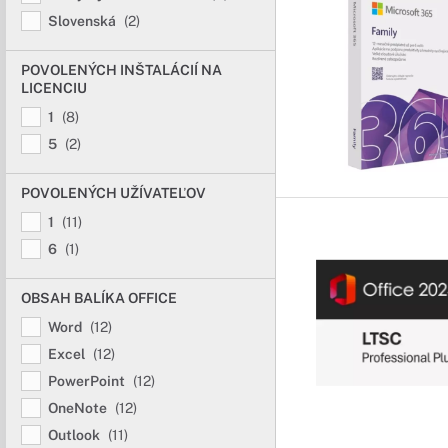
Slovenská
(2)
POVOLENÝCH INŠTALÁCIÍ NA
LICENCIU
1
(8)
5
(2)
POVOLENÝCH UŽÍVATEĽOV
1
(11)
6
(1)
OBSAH BALÍKA OFFICE
Word
(12)
Excel
(12)
PowerPoint
(12)
OneNote
(12)
Outlook
(11)