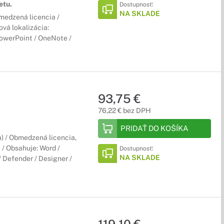
etu.
Dostupnosť:
NA SKLADE
bmedzená licencia /
ová lokalizácia:
PowerPoint / OneNote /
93,75 €
76,22 € bez DPH
PRIDAŤ DO KOŠÍKA
a) / Obmedzená licencia,
 / Obsahuje: Word /
Dostupnosť:
NA SKLADE
 Defender / Designer /