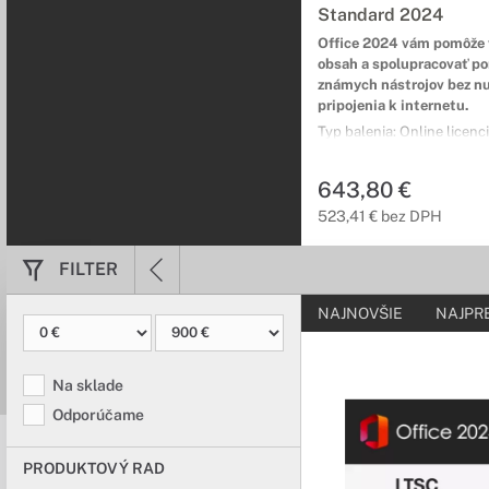
Standard 2024
Office 2024 vám pomôže 
obsah a spolupracovať p
známych nástrojov bez n
pripojenia k internetu.
Typ balenia: Online licenc
na Komerčné použitie / 
licencia / Inštalácia na 1 
643,80 €
používateľov: 1 / Jazyková l
Viacjazyčná lokalizácia / 
523,41 € bez DPH
Word / Excel / PowerPoint
Outlook
FILTER
NAJNOVŠIE
NAJPR
Na sklade
Odporúčame
PRODUKTOVÝ RAD