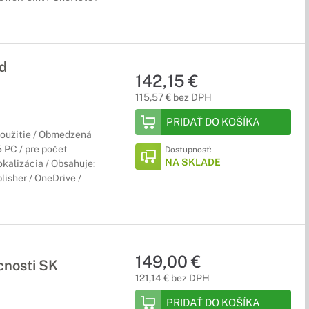
d
142,15 €
115,57 € bez DPH
PRIDAŤ DO KOŠÍKA
použitie / Obmedzená
5 PC / pre počet
Dostupnosť:
NA SKLADE
okalizácia / Obsahuje:
lisher / OneDrive /
149,00 €
nosti SK
121,14 € bez DPH
PRIDAŤ DO KOŠÍKA