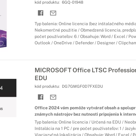
kód produktu:
6GQ-01948
Typ balenia: Online licencia (bez inštalačného média
Nekomerčné použitie / Obmedzená licencia, predpl
počet používateľov: 6 / Obsahuje: Word / Excel / Po
Outlook / OneDrive / Defender / Designer / Clipcha
MICROSOFT Office LTSC Profession
EDU
kód produktu:
DG7GMGF0D7FXEDU
Office 2024 vám pomôže vytvárať obsah a spolup
známych nástrojov bez nutnosti pripojenia k intern
Typ balenia: Online licencia / Určená na EDU / Neo
Inštalácia na 1 PC / pre počet používateľov: 1 / Jazyk
Viacjazyčná lokalizácia / Obsahuje: Word / Excel / 