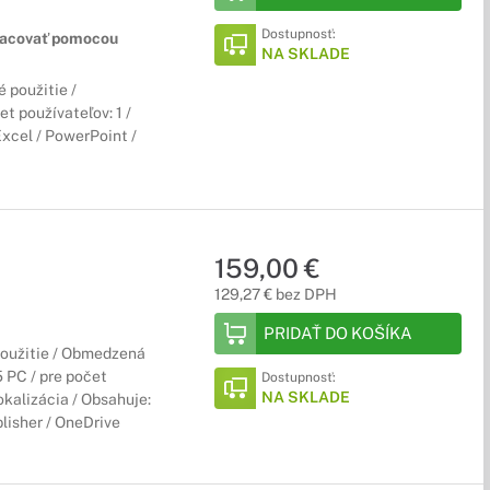
Dostupnosť:
racovať pomocou
NA SKLADE
 použitie /
t používateľov: 1 /
Excel / PowerPoint /
159,00 €
129,27 € bez DPH
PRIDAŤ DO KOŠÍKA
použitie / Obmedzená
5 PC / pre počet
Dostupnosť:
NA SKLADE
okalizácia / Obsahuje:
lisher / OneDrive