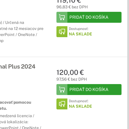
119,10 €
96,83 € bez DPH
PRIDAŤ DO KOŠÍKA
) / Určená na
atné na 12 mesiacov pre
Dostupnosť:
NA SKLADE
werPoint / OneNote /
mp
al Plus 2024
120,00 €
97,56 € bez DPH
PRIDAŤ DO KOŠÍKA
Dostupnosť:
racovať pomocou
NA SKLADE
etu.
bmedzená licencia /
ová lokalizácia:
PowerPoint / OneNote /