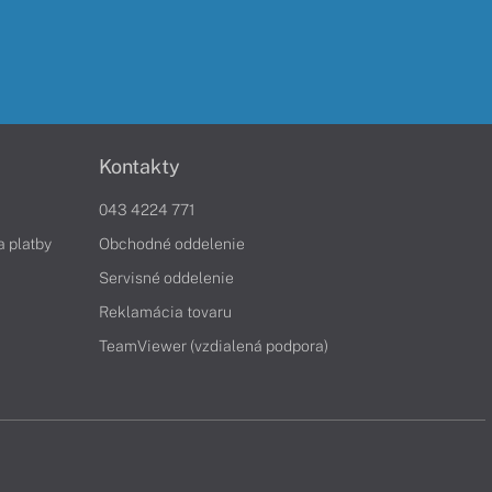
Kontakty
043 4224 771
a platby
Obchodné oddelenie
Servisné oddelenie
Reklamácia tovaru
TeamViewer (vzdialená podpora)