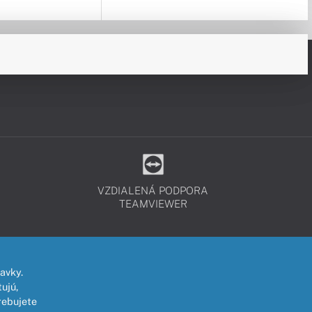
VZDIALENÁ PODPORA
TEAMVIEWER
avky.
ujú,
rebujete