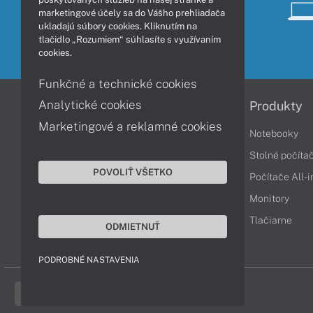
marketingové účely sa do Vášho prehliadača
ukladajú súbory cookies. Kliknutím na
tlačidlo „Rozumiem“ súhlasíte s využívaním
cookies.
Funkčné a technické cookies
Analytické cookies
Informácie
Produkty
Marketingové a reklamné cookies
Obchodné podmienky
Notebooky
Reklamačné podmienky
Stolné počíta
POVOLIŤ VŠETKO
Ochrana osobných údajov
Počítače All-
Vrátenie tovaru
Monitory
Vyhlásenie o prístupnosti
Tlačiarne
ODMIETNUŤ
Cookies
PODROBNÉ NASTAVENIA