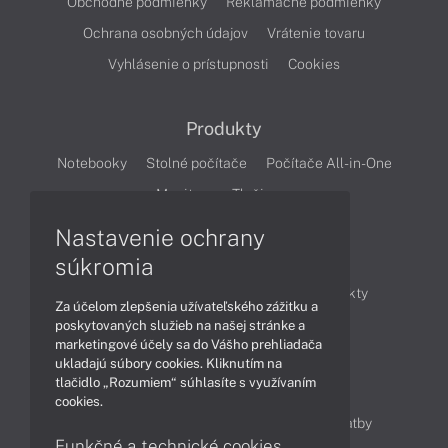
Obchodné podmienky
Reklamačné podmienky
Ochrana osobných údajov
Vrátenie tovaru
Vyhlásenie o prístupnosti
Cookies
Produkty
Notebooky
Stolné počítače
Počítače All-in-One
Monitory
Tlačiarne
Nastavenie ochrany
Články
súkromia
Obchodné informácie
Novinky
Produkty
Za účelom zlepšenia užívateľského zážitku a
Technológie
Videá
poskytovaných služieb na našej stránke a
marketingové účely sa do Vášho prehliadača
ukladajú súbory cookies. Kliknutím na
tlačidlo „Rozumiem“ súhlasíte s využívaním
Obsah
cookies.
Ako nakupovať
Možnosti doručenia a platby
Funkčné a technické cookies