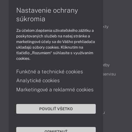
Nastavenie ochrany
Články
súkromia
Obchodné informácie
Novinky
Produkty
Za účelom zlepšenia užívateľského zážitku a
Technológie
Videá
poskytovaných služieb na našej stránke a
marketingové účely sa do Vášho prehliadača
ukladajú súbory cookies. Kliknutím na
tlačidlo „Rozumiem“ súhlasíte s využívaním
Obsah
cookies.
Ako nakupovať
Možnosti doručenia a platby
Funkčné a technické cookies
Podpora a servis
Servisné služby
Cenník servisu
Analytické cookies
Marketingové a reklamné cookies
Kontakty
043 4224 771
Obchodné oddelenie
POVOLIŤ VŠETKO
Servisné oddelenie
Reklamácia tovaru
TeamViewer (vzdialená podpora)
ODMIETNUŤ