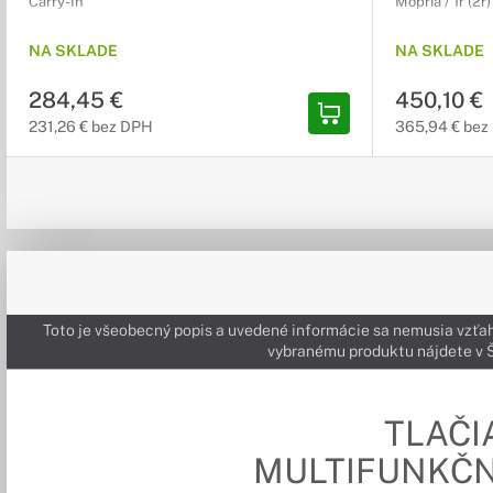
Carry-In
Mopria / 1r (2r
NA SKLADE
NA SKLADE
284,45 €
450,10 €
231,26 € bez DPH
365,94 € bez
Toto je všeobecný popis a uvedené informácie sa nemusia vzťah
vybranému produktu nájdete 
TLAČI
MULTIFUNKČN