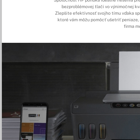
bezproblémovej tlači vo výnimočnej kv
Zlepšite efektívnosť svojho tímu vďaka sp
ktoré vám môžu pomôcť ušetriť peniaze, 
firma mo