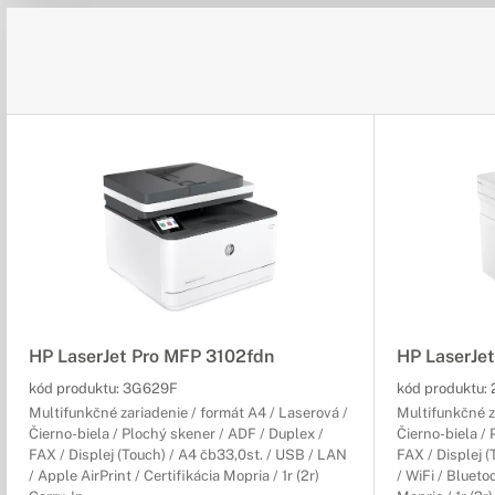
HP LaserJet Pro MFP 3102fdn
HP LaserJe
kód produktu:
3G629F
kód produktu:
Multifunkčné zariadenie / formát A4 / Laserová /
Multifunkčné z
Čierno-biela / Plochý skener / ADF / Duplex /
Čierno-biela /
FAX / Displej (Touch) / A4 čb33,0st. / USB / LAN
FAX / Displej 
/ Apple AirPrint / Certifikácia Mopria / 1r (2r)
/ WiFi / Blueto