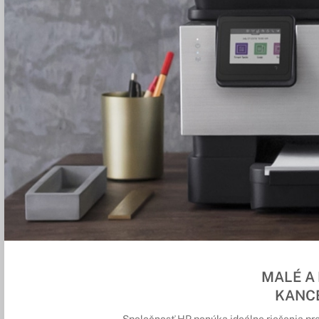
MALÉ A
KANC
Spoločnosť HP ponúka ideálne riešenia pr