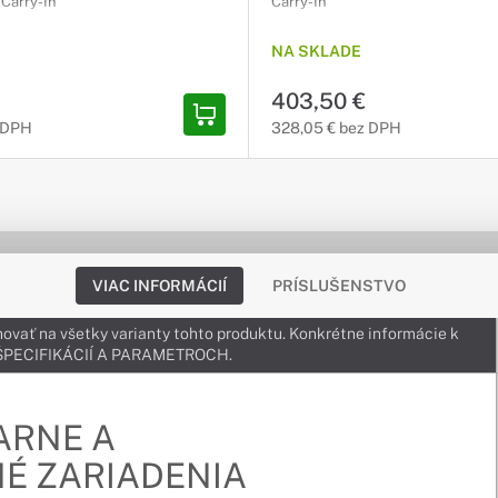
) Carry-In
Carry-In
NA SKLADE
403,50 €
 DPH
328,05 € bez DPH
VIAC INFORMÁCIÍ
PRÍSLUŠENSTVO
ovať na všetky varianty tohto produktu. Konkrétne informácie k
v ŠPECIFIKÁCIÍ A PARAMETROCH.
ARNE A
É ZARIADENIA