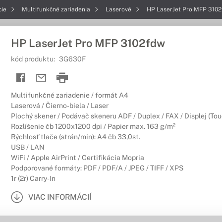
cie
Multifunkčné zariadenia
Laserové
HP LaserJet Pro MFP 310
HP LaserJet Pro MFP 3102fdw
kód produktu:
3G630F
Multifunkčné zariadenie / formát A4
Laserová / Čierno-biela / Laser
Plochý skener / Podávač skeneru ADF / Duplex / FAX / Displej (Tou
Rozlíšenie čb 1200x1200 dpi / Papier max. 163 g/m²
Rýchlosť tlače (strán/min): A4 čb 33,0st.
USB / LAN
WiFi / Apple AirPrint / Certifikácia Mopria
Podporované formáty: PDF / PDF/A / JPEG / TIFF / XPS
1r (2r) Carry-In
VIAC INFORMÁCIÍ