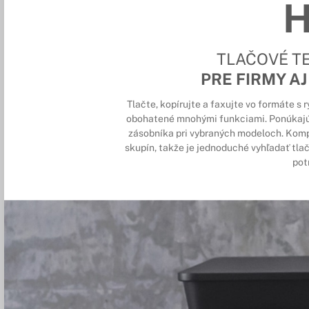
TLAČOVÉ T
PRE FIRMY A
Tlačte, kopírujte a faxujte vo formáte s 
obohatené mnohými funkciami. Ponúkajú 
zásobníka pri vybraných modeloch. Komp
skupín, takže je jednoduché vyhľadať tla
pot