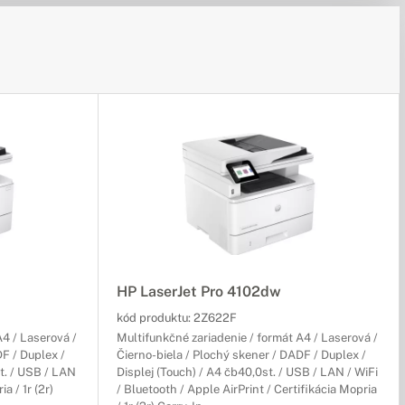
HP LaserJet Pro 4102dw
kód produktu:
2Z622F
A4 / Laserová /
Multifunkčné zariadenie / formát A4 / Laserová /
F / Duplex /
Čierno-biela / Plochý skener / DADF / Duplex /
t. / USB / LAN
Displej (Touch) / A4 čb40,0st. / USB / LAN / WiFi
a / 1r (2r)
/ Bluetooth / Apple AirPrint / Certifikácia Mopria