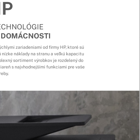
HP
ECHNOLÓGIE
J DOMÁCNOSTI
rýchlymi zariadeniami od firmy HP, ktoré sú
nízke náklady na stranu a veľkú kapacitu
lexný sortiment výrobkov je rozdelený do
čiareň s najvhodnejšími funkciami pre vaše
reby.