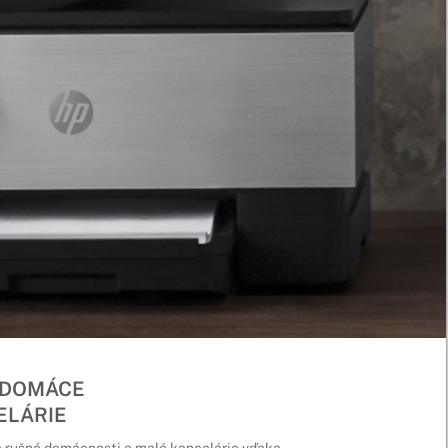
 DOMÁCE
ELÁRIE
e rušné domácnosti a malé kancelárie vďaka