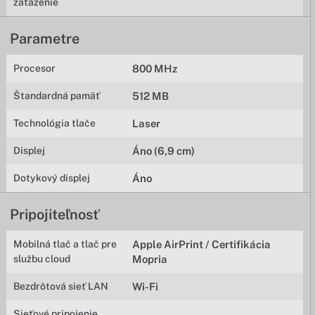
zaťaženie
Parametre
Procesor
800 MHz
Štandardná pamäť
512 MB
Technológia tlače
Laser
Displej
Áno (6,9 cm)
Dotykový displej
Áno
Pripojiteľnosť
Mobilná tlač a tlač pre
Apple AirPrint / Certifikácia
službu cloud
Mopria
Bezdrôtová sieť LAN
Wi-Fi
Sieťové pripojenie