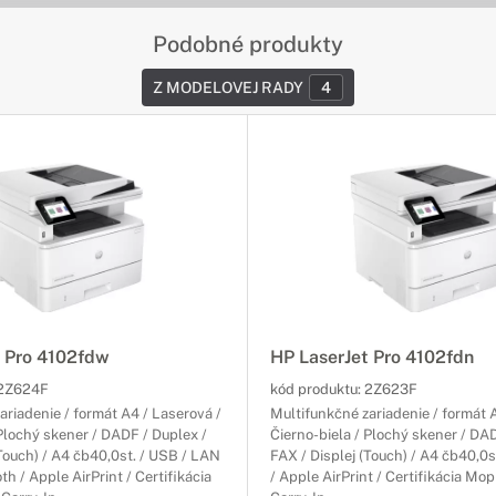
Podobné produkty
Z MODELOVEJ RADY
4
t Pro 4102fdw
HP LaserJet Pro 4102fdn
2Z624F
kód produktu:
2Z623F
ariadenie / formát A4 / Laserová /
Multifunkčné zariadenie / formát 
 Plochý skener / DADF / Duplex /
Čierno-biela / Plochý skener / DAD
(Touch) / A4 čb40,0st. / USB / LAN
FAX / Displej (Touch) / A4 čb40,0s
oth / Apple AirPrint / Certifikácia
/ Apple AirPrint / Certifikácia Mopri