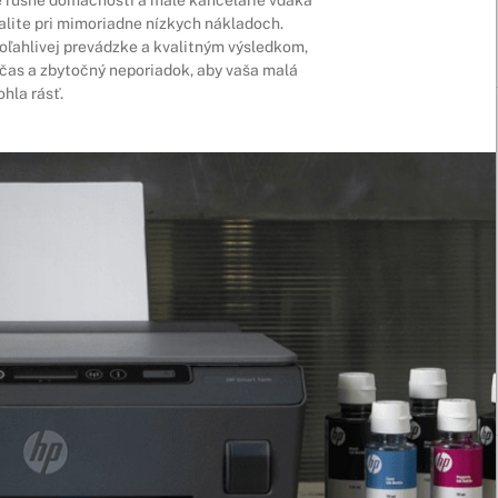
alite pri mimoriadne nízkych nákladoch.
oľahlivej prevádzke a kvalitným výsledkom,
čas a zbytočný neporiadok, aby vaša malá
hla rásť.