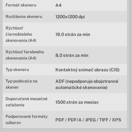
Formát skeneru
A4
Rozlíšenie skeneru
1200x1200 dpi
Rýchlosť
čiernobieleho
19,0 strán za min
skenovania (A4)
Rýchlosť farebného
8,0 strán za min
skenovania (A4)
Typ skeneru
Kontaktný snímač obrazu (CIS)
Typ podávača na
ADF (nepodporuje obojstranné
skener
automatické skenovanie)
Doporučené mesačné
1500 strán za mesiac
zaťaženie
Podporované formáty
PDF / PDF/A / JPEG / TIFF / XPS
súborov