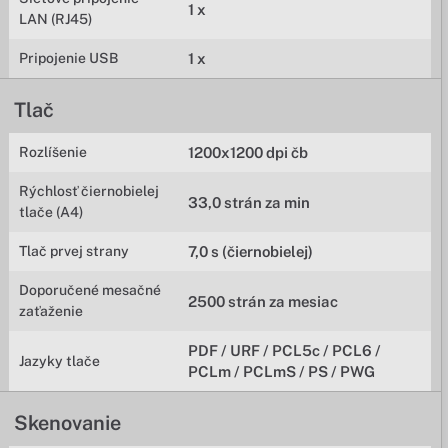
1 x
LAN (RJ45)
Pripojenie USB
1 x
Tlač
Rozlíšenie
1200x1200 dpi čb
Rýchlosť čiernobielej
33,0 strán za min
tlače (A4)
Tlač prvej strany
7,0 s (čiernobielej)
Doporučené mesačné
2500 strán za mesiac
zaťaženie
PDF / URF / PCL5c / PCL6 /
Jazyky tlače
PCLm / PCLmS / PS / PWG
Skenovanie