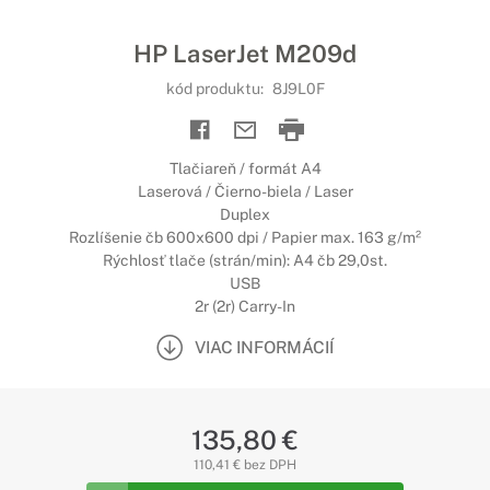
HP LaserJet M209d
kód produktu:
8J9L0F
Tlačiareň / formát A4
Laserová / Čierno-biela / Laser
Duplex
Rozlíšenie čb 600x600 dpi / Papier max. 163 g/m²
Rýchlosť tlače (strán/min): A4 čb 29,0st.
USB
2r (2r) Carry-In
VIAC INFORMÁCIÍ
135,80 €
110,41 € bez DPH