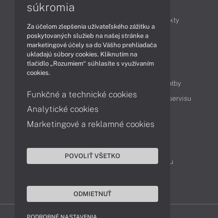
Články
súkromia
Obchodné informácie
Novinky
Produkty
Za účelom zlepšenia užívateľského zážitku a
Technológie
Videá
poskytovaných služieb na našej stránke a
marketingové účely sa do Vášho prehliadača
ukladajú súbory cookies. Kliknutím na
tlačidlo „Rozumiem“ súhlasíte s využívaním
Obsah
cookies.
Ako nakupovať
Možnosti doručenia a platby
Funkčné a technické cookies
Podpora a servis
Servisné služby
Cenník servisu
Analytické cookies
Marketingové a reklamné cookies
Kontakty
043 4224 771
Obchodné oddelenie
POVOLIŤ VŠETKO
Servisné oddelenie
Reklamácia tovaru
TeamViewer (vzdialená podpora)
ODMIETNUŤ
PODROBNÉ NASTAVENIA