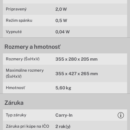
Pripravený
2,0 W
Režim spánku
0,5 W
Vypnuté
0,04 W
Rozmery a hmotnosť
Rozmery (ŠxHxV)
355 x 280 x 205 mm
Maximálne rozmery
355 x 427 x 265 mm
(ŠxHxV)
Hmotnosť
5,60 kg
Záruka
Typ záruky
Carry-In
Záruka pri kúpe na IČO
2 rok(y)