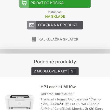
PRIDAŤ DO KOŠÍKA
Dostupnosť:
NA SKLADE
OTÁZKA NA PRODUKT
KALKULAČKA SPLÁTOK
Podobné produkty
Z MODELOVEJ RADY
2
HP LaserJet M110w
kód produktu:
7MD66F
Tlačiareň / formát A4 / Laserová / Čierno-
biela / A4 čb20,0st. / USB / WiFi / Apple
AirPrint / Certifikácia Mopria / 2r (2r) Carry-