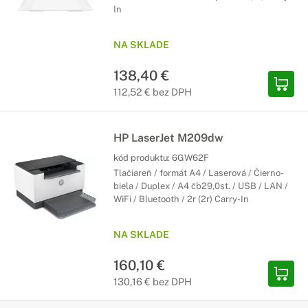
In
NA SKLADE
138,40 €
112,52 € bez DPH
HP LaserJet M209dw
kód produktu:
6GW62F
Tlačiareň / formát A4 / Laserová / Čierno-
biela / Duplex / A4 čb29,0st. / USB / LAN /
WiFi / Bluetooth / 2r (2r) Carry-In
NA SKLADE
160,10 €
130,16 € bez DPH