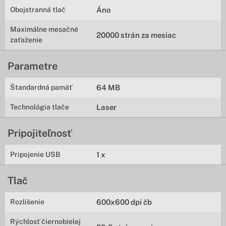
Obojstranná tlač
Áno
Maximálne mesačné
20000 strán za mesiac
zaťaženie
Parametre
Štandardná pamäť
64 MB
Technológia tlače
Laser
Pripojiteľnosť
Pripojenie USB
1 x
Tlač
Rozlíšenie
600x600 dpi čb
Rýchlosť čiernobielej