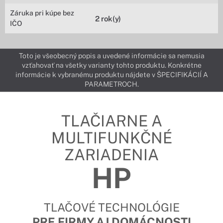
Záruka pri kúpe bez
2 rok(y)
IČO
Toto je všeobecný popis a uvedené informácie sa nemusia
vzťahovať na všetky varianty tohto produktu. Konkrétne
informácie k vybranému produktu nájdete v ŠPECIFIKÁCIÍ A
PARAMETROCH.
TLAČIARNE A
MULTIFUNKČNÉ
ZARIADENIA
HP
TLAČOVÉ TECHNOLÓGIE
PRE FIRMY AJ DOMÁCNOSTI