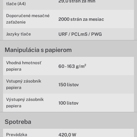
29,0 strán za min
tlače (A4)
Doporučené mesačné
2000 strán za mesiac
zaťaženie
Jazyky tlače
URF / PCLmS / PWG
Manipulácia s papierom
Vhodná hmotnosť
60 - 163 g/m²
papiera
Vstupný zásobník
150 listov
papiera
Výstupný zásobník
100 listov
papiera
Spotreba
Prevádzka
420,0 W