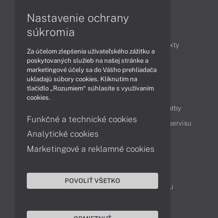
Nastavenie ochrany
Články
súkromia
Obchodné informácie
Novinky
Produkty
Za účelom zlepšenia užívateľského zážitku a
Technológie
Videá
poskytovaných služieb na našej stránke a
marketingové účely sa do Vášho prehliadača
ukladajú súbory cookies. Kliknutím na
tlačidlo „Rozumiem“ súhlasíte s využívaním
Obsah
cookies.
Ako nakupovať
Možnosti doručenia a platby
Funkčné a technické cookies
Podpora a servis
Servisné služby
Cenník servisu
Analytické cookies
Marketingové a reklamné cookies
Kontakty
043 4224 771
Obchodné oddelenie
POVOLIŤ VŠETKO
Servisné oddelenie
Reklamácia tovaru
TeamViewer (vzdialená podpora)