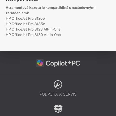
Atramentová kazeta je kompatibilná s nasledovnými
zariadeniami:
HP OfficeJet Pro 8120e
HP OfficeJet Pro 8135e
HP OfficeJet Pro 8123 All-in-One
HP OfficeJet Pro 8130 All-in-One
PODPORA A SERVIS