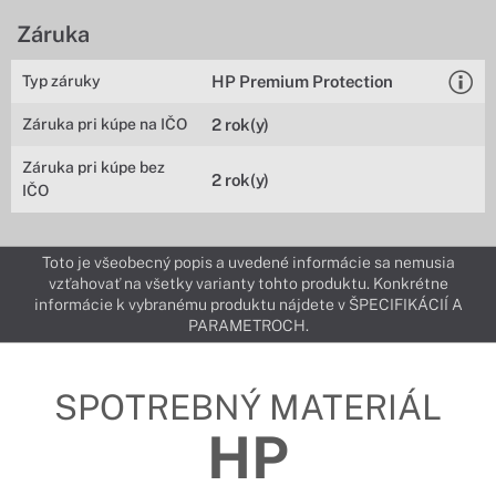
Záruka
Typ záruky
HP Premium Protection
Záruka pri kúpe na IČO
2 rok(y)
Záruka pri kúpe bez
2 rok(y)
IČO
Toto je všeobecný popis a uvedené informácie sa nemusia
vzťahovať na všetky varianty tohto produktu. Konkrétne
informácie k vybranému produktu nájdete v ŠPECIFIKÁCIÍ A
PARAMETROCH.
SPOTREBNÝ MATERIÁL
HP