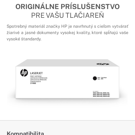
ORIGINÁLNE PRÍSLUŠENSTVO
PRE VAŠU TLAČIAREŇ
Spotrebný materiál značky HP je navrhnutý s cieľom vytvárať
žiarivé a jasné dokumenty vysokej kvality, ktoré spĺňajú vaše
vysoké štandardy.
Kompatibilita