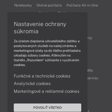
Notebooky
Stolné počítače
Počítače All-in-One
Monitory
Tlačiarne
Nastavenie ochrany
Články
súkromia
Obchodné informácie
Novinky
Produkty
Za účelom zlepšenia užívateľského zážitku a
Technológie
Videá
poskytovaných služieb na našej stránke a
marketingové účely sa do Vášho prehliadača
ukladajú súbory cookies. Kliknutím na
tlačidlo „Rozumiem“ súhlasíte s využívaním
Obsah
cookies.
Ako nakupovať
Možnosti doručenia a platby
Funkčné a technické cookies
Podpora a servis
Servisné služby
Cenník servisu
Analytické cookies
Marketingové a reklamné cookies
Kontakty
043 4224 771
Obchodné oddelenie
POVOLIŤ VŠETKO
Servisné oddelenie
Reklamácia tovaru