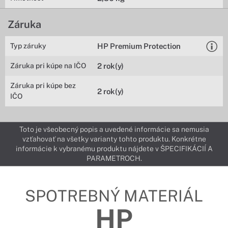
Záruka
Typ záruky
HP Premium Protection
Záruka pri kúpe na IČO
2 rok(y)
Záruka pri kúpe bez
2 rok(y)
IČO
Toto je všeobecný popis a uvedené informácie sa nemusia
vzťahovať na všetky varianty tohto produktu. Konkrétne
informácie k vybranému produktu nájdete v ŠPECIFIKÁCIÍ A
PARAMETROCH.
SPOTREBNÝ MATERIÁL
HP