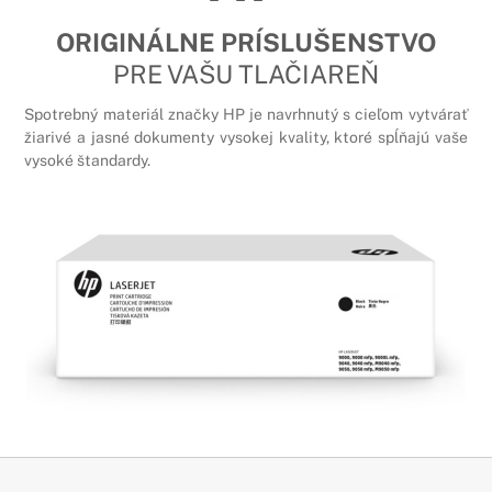
ORIGINÁLNE PRÍSLUŠENSTVO
PRE VAŠU TLAČIAREŇ
Spotrebný materiál značky HP je navrhnutý s cieľom vytvárať
žiarivé a jasné dokumenty vysokej kvality, ktoré spĺňajú vaše
vysoké štandardy.