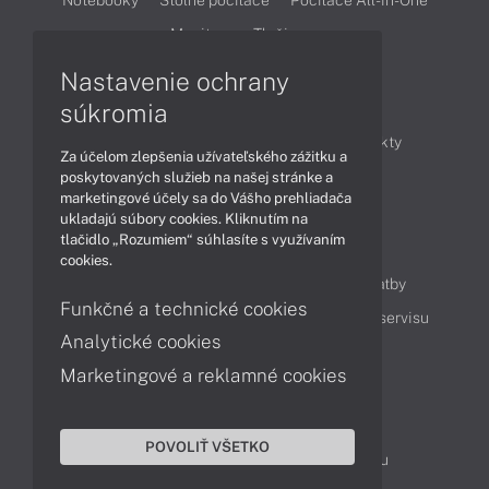
Monitory
Tlačiarne
Nastavenie ochrany
Články
súkromia
Obchodné informácie
Novinky
Produkty
Za účelom zlepšenia užívateľského zážitku a
Technológie
Videá
poskytovaných služieb na našej stránke a
marketingové účely sa do Vášho prehliadača
ukladajú súbory cookies. Kliknutím na
tlačidlo „Rozumiem“ súhlasíte s využívaním
Obsah
cookies.
Ako nakupovať
Možnosti doručenia a platby
Funkčné a technické cookies
Podpora a servis
Servisné služby
Cenník servisu
Analytické cookies
Marketingové a reklamné cookies
Kontakty
043 4224 771
Obchodné oddelenie
POVOLIŤ VŠETKO
Servisné oddelenie
Reklamácia tovaru