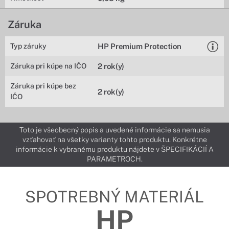
Záruka
Typ záruky
HP Premium Protection
Záruka pri kúpe na IČO
2 rok(y)
Záruka pri kúpe bez
2 rok(y)
IČO
Toto je všeobecný popis a uvedené informácie sa nemusia
vzťahovať na všetky varianty tohto produktu. Konkrétne
informácie k vybranému produktu nájdete v ŠPECIFIKÁCIÍ A
PARAMETROCH.
SPOTREBNÝ MATERIÁL
HP