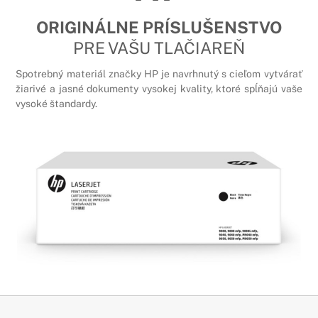
ORIGINÁLNE PRÍSLUŠENSTVO
PRE VAŠU TLAČIAREŇ
Spotrebný materiál značky HP je navrhnutý s cieľom vytvárať
žiarivé a jasné dokumenty vysokej kvality, ktoré spĺňajú vaše
vysoké štandardy.