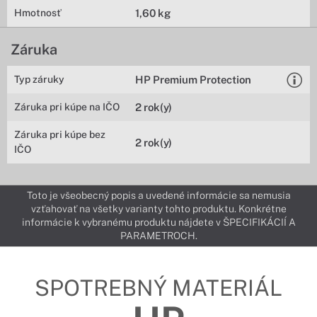
Hmotnosť
1,60 kg
Záruka
Typ záruky
HP Premium Protection
Záruka pri kúpe na IČO
2 rok(y)
Záruka pri kúpe bez
2 rok(y)
IČO
Toto je všeobecný popis a uvedené informácie sa nemusia
vzťahovať na všetky varianty tohto produktu. Konkrétne
informácie k vybranému produktu nájdete v ŠPECIFIKÁCIÍ A
PARAMETROCH.
SPOTREBNÝ MATERIÁL