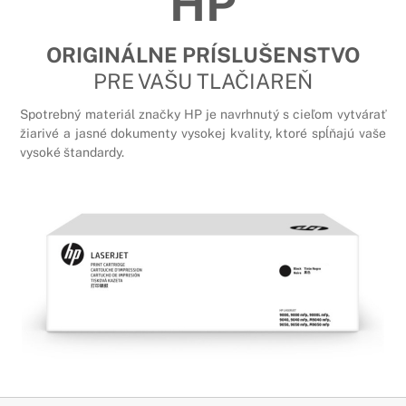
HP
ORIGINÁLNE PRÍSLUŠENSTVO
PRE VAŠU TLAČIAREŇ
Spotrebný materiál značky HP je navrhnutý s cieľom vytvárať
žiarivé a jasné dokumenty vysokej kvality, ktoré spĺňajú vaše
vysoké štandardy.