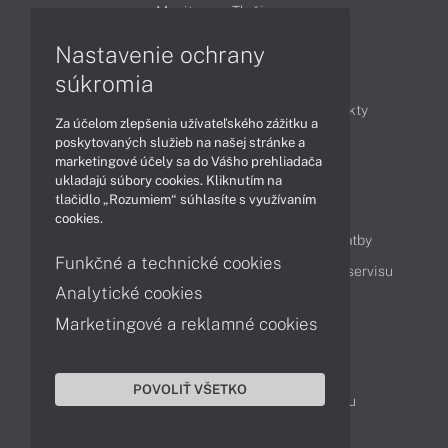
Monitory
Tlačiarne
Nastavenie ochrany
Články
súkromia
Obchodné informácie
Novinky
Produkty
Za účelom zlepšenia užívateľského zážitku a
Technológie
Videá
poskytovaných služieb na našej stránke a
marketingové účely sa do Vášho prehliadača
ukladajú súbory cookies. Kliknutím na
tlačidlo „Rozumiem“ súhlasíte s využívaním
Obsah
cookies.
Ako nakupovať
Možnosti doručenia a platby
Funkčné a technické cookies
Podpora a servis
Servisné služby
Cenník servisu
Analytické cookies
Marketingové a reklamné cookies
Kontakty
043 4224 771
Obchodné oddelenie
POVOLIŤ VŠETKO
Servisné oddelenie
Reklamácia tovaru
TeamViewer (vzdialená podpora)