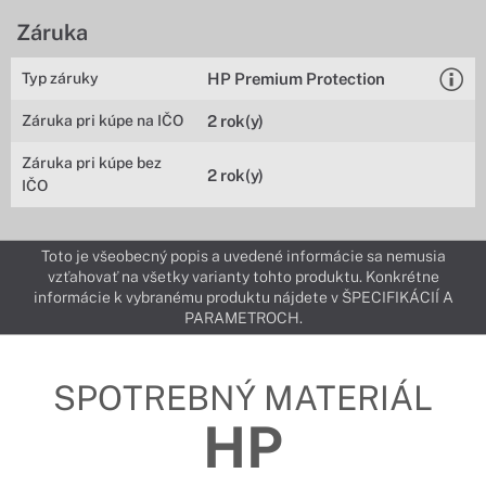
Záruka
Typ záruky
HP Premium Protection
Záruka pri kúpe na IČO
2 rok(y)
Záruka pri kúpe bez
2 rok(y)
IČO
Toto je všeobecný popis a uvedené informácie sa nemusia
vzťahovať na všetky varianty tohto produktu. Konkrétne
informácie k vybranému produktu nájdete v ŠPECIFIKÁCIÍ A
PARAMETROCH.
SPOTREBNÝ MATERIÁL
HP