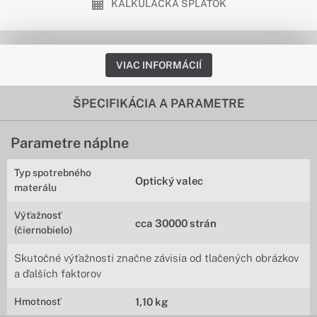
KALKULAČKA SPLÁTOK
VIAC INFORMÁCIÍ
ŠPECIFIKÁCIA A PARAMETRE
Parametre náplne
Typ spotrebného
Optický valec
materálu
Výťažnosť
cca 30000 strán
(čiernobielo)
Skutočné výťažnosti značne závisia od tlačených obrázkov
a ďalších faktorov
Hmotnosť
1,10 kg