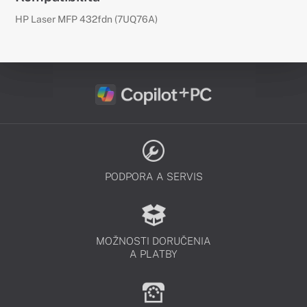
HP Laser MFP 432fdn (7UQ76A)
PODPORA A SERVIS
MOŽNOSTI DORUČENIA
A PLATBY