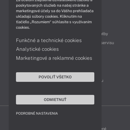
Technológie
Videá
poskytovaných služieb na našej stránke a
marketingové účely sa do Vášho prehliadača
ukladajú súbory cookies. Kliknutím na
tlačidlo „Rozumiem“ súhlasíte s využívaním
Obsah
cookies.
Ako nakupovať
Možnosti doručenia a platby
Funkčné a technické cookies
Podpora a servis
Servisné služby
Cenník servisu
Analytické cookies
Marketingové a reklamné cookies
Kontakty
043 4224 771
Obchodné oddelenie
POVOLIŤ VŠETKO
Servisné oddelenie
Reklamácia tovaru
TeamViewer (vzdialená podpora)
ODMIETNUŤ
PODROBNÉ NASTAVENIA
HP-SHOP © 2012 - 2026 Všetky práva vyhradené