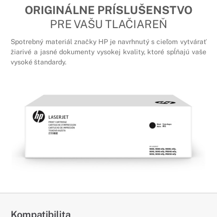
ORIGINÁLNE PRÍSLUŠENSTVO
PRE VAŠU TLAČIAREŇ
Spotrebný materiál značky HP je navrhnutý s cieľom vytvárať
žiarivé a jasné dokumenty vysokej kvality, ktoré spĺňajú vaše
vysoké štandardy.
Kompatibilita