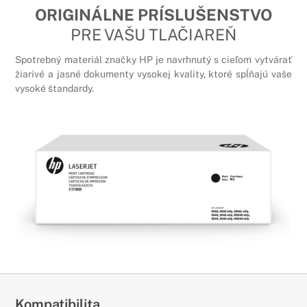
ORIGINÁLNE PRÍSLUŠENSTVO
PRE VAŠU TLAČIAREŇ
Spotrebný materiál značky HP je navrhnutý s cieľom vytvárať
žiarivé a jasné dokumenty vysokej kvality, ktoré spĺňajú vaše
vysoké štandardy.
Kompatibilita