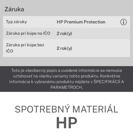
Záruka
Typ záruky
HP Premium Protection
Záruka pri kúpe na IČO
2 rok(y)
Záruka pri kúpe bez
2 rok(y)
IČO
Toto je všeobecný popis a uvedené informácie sa nemusia
vzťahovať na všetky varianty tohto produktu. Konkrétne
informácie k vybranému produktu nájdete v ŠPECIFIKÁCIÍ A
PARAMETROCH.
SPOTREBNÝ MATERIÁL
HP