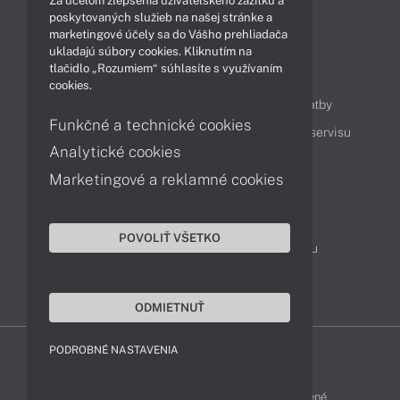
Za účelom zlepšenia užívateľského zážitku a
Technológie
Videá
poskytovaných služieb na našej stránke a
marketingové účely sa do Vášho prehliadača
ukladajú súbory cookies. Kliknutím na
tlačidlo „Rozumiem“ súhlasíte s využívaním
Obsah
cookies.
Ako nakupovať
Možnosti doručenia a platby
Funkčné a technické cookies
Podpora a servis
Servisné služby
Cenník servisu
Analytické cookies
Marketingové a reklamné cookies
Kontakty
043 4224 771
Obchodné oddelenie
POVOLIŤ VŠETKO
Servisné oddelenie
Reklamácia tovaru
TeamViewer (vzdialená podpora)
ODMIETNUŤ
PODROBNÉ NASTAVENIA
HP-SHOP © 2012 - 2026 Všetky práva vyhradené