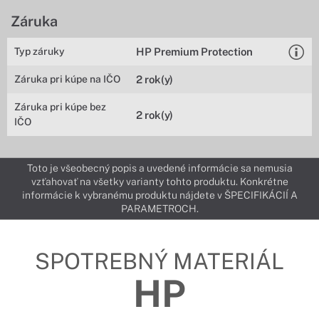
Záruka
Typ záruky
HP Premium Protection
Záruka pri kúpe na IČO
2 rok(y)
Záruka pri kúpe bez
2 rok(y)
IČO
Toto je všeobecný popis a uvedené informácie sa nemusia
vzťahovať na všetky varianty tohto produktu. Konkrétne
informácie k vybranému produktu nájdete v ŠPECIFIKÁCIÍ A
PARAMETROCH.
SPOTREBNÝ MATERIÁL
HP