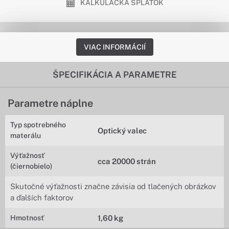
KALKULAČKA SPLÁTOK
VIAC INFORMÁCIÍ
ŠPECIFIKÁCIA A PARAMETRE
Parametre náplne
Typ spotrebného
Optický valec
materálu
Výťažnosť
cca 20000 strán
(čiernobielo)
Skutočné výťažnosti značne závisia od tlačených obrázkov
a ďalších faktorov
Hmotnosť
1,60 kg