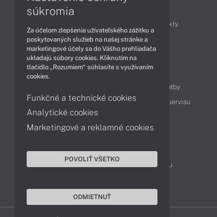
Články
súkromia
Obchodné informácie
Novinky
Produkty
Za účelom zlepšenia užívateľského zážitku a
Technológie
Videá
poskytovaných služieb na našej stránke a
marketingové účely sa do Vášho prehliadača
ukladajú súbory cookies. Kliknutím na
tlačidlo „Rozumiem“ súhlasíte s využívaním
Obsah
cookies.
Ako nakupovať
Možnosti doručenia a platby
Funkčné a technické cookies
Podpora a servis
Servisné služby
Cenník servisu
Analytické cookies
Marketingové a reklamné cookies
Kontakty
043 4224 771
Obchodné oddelenie
POVOLIŤ VŠETKO
Servisné oddelenie
Reklamácia tovaru
TeamViewer (vzdialená podpora)
ODMIETNUŤ