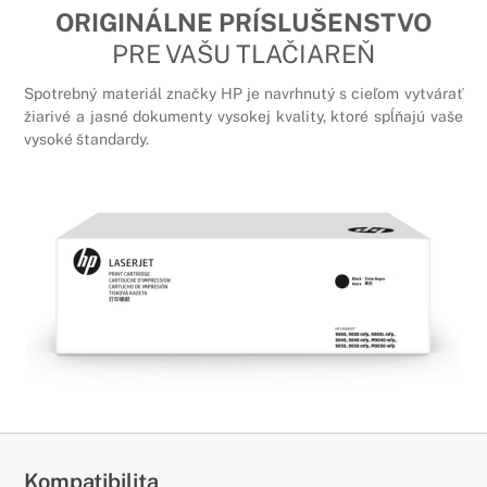
ORIGINÁLNE PRÍSLUŠENSTVO
PRE VAŠU TLAČIAREŇ
Spotrebný materiál značky HP je navrhnutý s cieľom vytvárať
žiarivé a jasné dokumenty vysokej kvality, ktoré spĺňajú vaše
vysoké štandardy.
Kompatibilita