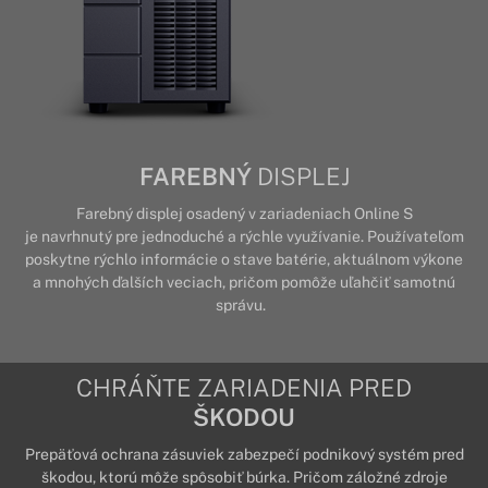
FAREBNÝ
DISPLEJ
Farebný displej osadený v zariadeniach Online S
je navrhnutý pre jednoduché a rýchle využívanie. Používateľom
poskytne rýchlo informácie o stave batérie, aktuálnom výkone
a mnohých ďalších veciach, pričom pomôže uľahčiť samotnú
správu.
CHRÁŇTE ZARIADENIA PRED
ŠKODOU
Prepäťová ochrana zásuviek zabezpečí podnikový systém pred
škodou, ktorú môže spôsobiť búrka. Pričom záložné zdroje