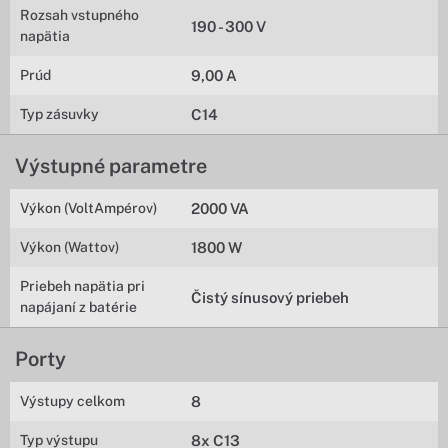
Rozsah vstupného
190 - 300 V
napätia
Prúd
9,00 A
Typ zásuvky
C14
Výstupné parametre
Výkon (VoltAmpérov)
2000 VA
Výkon (Wattov)
1800 W
Priebeh napätia pri
Čistý sínusový priebeh
napájaní z batérie
Porty
Výstupy celkom
8
Typ výstupu
8x C13