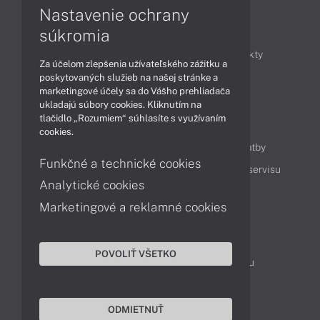
Nastavenie ochrany
Články
súkromia
Obchodné informácie
Novinky
Produkty
Za účelom zlepšenia užívateľského zážitku a
Technológie
Videá
poskytovaných služieb na našej stránke a
marketingové účely sa do Vášho prehliadača
ukladajú súbory cookies. Kliknutím na
tlačidlo „Rozumiem“ súhlasíte s využívaním
Obsah
cookies.
Ako nakupovať
Možnosti doručenia a platby
Funkčné a technické cookies
Podpora a servis
Servisné služby
Cenník servisu
Analytické cookies
Marketingové a reklamné cookies
Kontakty
043 4224 771
Obchodné oddelenie
POVOLIŤ VŠETKO
Servisné oddelenie
Reklamácia tovaru
TeamViewer (vzdialená podpora)
ODMIETNUŤ