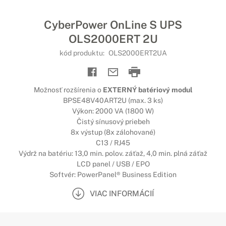
CyberPower OnLine S UPS
OLS2000ERT 2U
kód produktu:
OLS2000ERT2UA
Možnosť rozšírenia o
EXTERNÝ batériový modul
BPSE48V40ART2U (max. 3 ks)
Výkon: 2000 VA (1800 W)
Čistý sínusový priebeh
8x výstup (8x zálohované)
C13 / RJ45
Výdrž na batériu: 13,0 min. polov. záťaž, 4,0 min. plná záťaž
LCD panel / USB / EPO
Softvér: PowerPanel® Business Edition
VIAC INFORMÁCIÍ