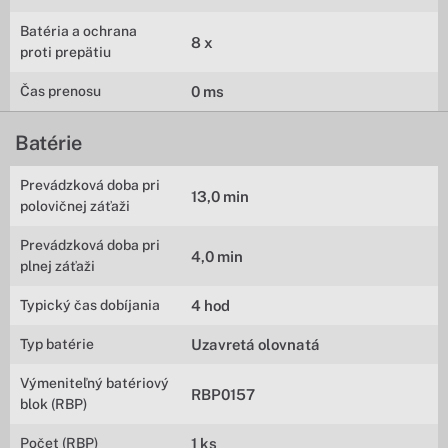
Batéria a ochrana
8 x
proti prepätiu
Čas prenosu
0 ms
Batérie
Prevádzková doba pri
13,0 min
polovičnej záťaži
Prevádzková doba pri
4,0 min
plnej záťaži
Typický čas dobíjania
4 hod
Typ batérie
Uzavretá olovnatá
Výmeniteľný batériový
RBP0157
blok (RBP)
Počet (RBP)
1 ks