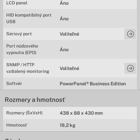
LCD panel
Áno
HID kompatibilný port
Áno
USB
Sériový port
Voliteľné
Port núdzového
Áno
vypnutia (EPO)
SNMP / HTTP
Voliteľné
vzdialený monitoring
Softvér
PowerPanel® Business Edition
Rozmery a hmotnosť
Rozmery (ŠxVxH)
438 x 88 x 430 mm
Hmotnosť
19,2 kg