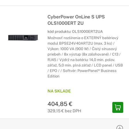
CyberPower OnLine S UPS
OLS1000ERT 2U
kód produktu:
OLS1000ERT2UA
Možnosť rozšírenia o EXTERNÝ batériový
modul BPSE24V40ART2U (max. 3 ks) /
Výkon: 1000 VA (900 W) / Čistý sínusový
priebeh / 8x výstup (8x zálohované) / C13 /
RJ45 / Výdrž na batériu: 14,0 min. polov.
záťaž, 5,0 min. plná záťaž / LCD panel / USB
/ EPO / / Softvér: PowerPanel® Business
Edition
NA SKLADE
404,85 €
329,15 € bez DPH