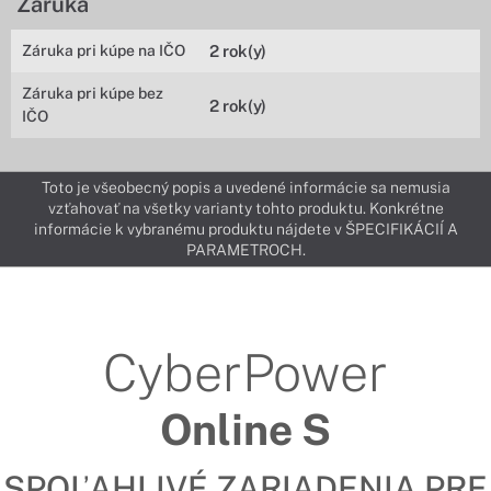
Záruka
Záruka pri kúpe na IČO
2 rok(y)
Záruka pri kúpe bez
2 rok(y)
IČO
Toto je všeobecný popis a uvedené informácie sa nemusia
vzťahovať na všetky varianty tohto produktu. Konkrétne
informácie k vybranému produktu nájdete v ŠPECIFIKÁCIÍ A
PARAMETROCH.
CyberPower
Online S
SPOĽAHLIVÉ ZARIADENIA PRE