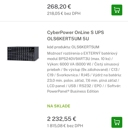
268,20 €
218,05 € bez DPH
CyberPower OnLine S UPS
OLS6KERT5UM 5U
kód produktu:
OLS6KERT5UM
Možnosť rozšírenia o EXTERNÝ batériový
modul BPS240V9ART3U (max. 10 ks) /
Výkon: 6000 VA (6000 W) / Čistý sínusový
priebeh / 9x výstup (9x zálohované) / C13 /
C19 / Svorkovnica / RJ45 / Výdrž na batériu:
23,0 min. polov. záťaž, 7,6 min. plná záťaž /
LCD panel / USB / RS232 / EPO / / Softvér:
PowerPanel® Business Edition
NA SKLADE
2 232,55 €
1 815,08 € bez DPH