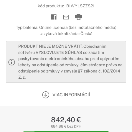
kód produktu:
B1WYLSZZS21
Typ balenia: Online licencia (bez inštalačného média)
Jazyková lokalizácia: Česká
PRODUKT NIE JE MOŽNÉ VRÁTIŤ. Objednaním
softvéru VYSLOVUJETE SÚHLAS so začatím
poskytovania elektronického obsahu pred uplynutím
lehoty na odstúpenie od zmluvy, čím strácate právo na
odstúpenie od zmluvy v zmysle §7 zákona č. 102/2014
Z. z.
VIAC INFORMÁCIÍ
842,40 €
684,88 € bez DPH