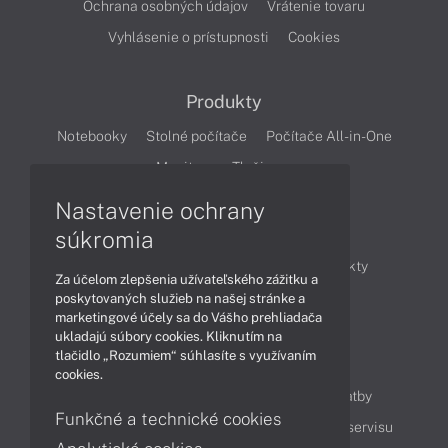
Ochrana osobných údajov
Vrátenie tovaru
Vyhlásenie o prístupnosti
Cookies
Produkty
Notebooky
Stolné počítače
Počítače All-in-One
Monitory
Tlačiarne
Nastavenie ochrany
Články
súkromia
Obchodné informácie
Novinky
Produkty
Za účelom zlepšenia užívateľského zážitku a
Technológie
Videá
poskytovaných služieb na našej stránke a
marketingové účely sa do Vášho prehliadača
ukladajú súbory cookies. Kliknutím na
tlačidlo „Rozumiem“ súhlasíte s využívaním
Obsah
cookies.
Ako nakupovať
Možnosti doručenia a platby
Funkčné a technické cookies
Podpora a servis
Servisné služby
Cenník servisu