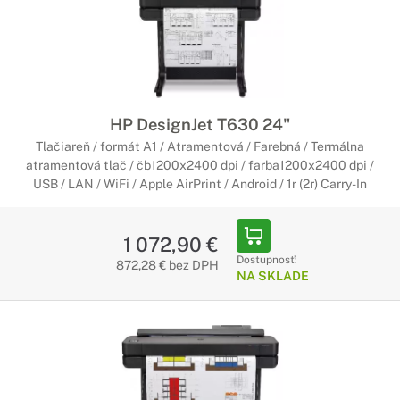
HP DesignJet T630 24"
Tlačiareň / formát A1 / Atramentová / Farebná / Termálna
atramentová tlač / čb1200x2400 dpi / farba1200x2400 dpi /
USB / LAN / WiFi / Apple AirPrint / Android / 1r (2r) Carry-In
1 072,90 €
Dostupnosť:
872,28 € bez DPH
NA SKLADE