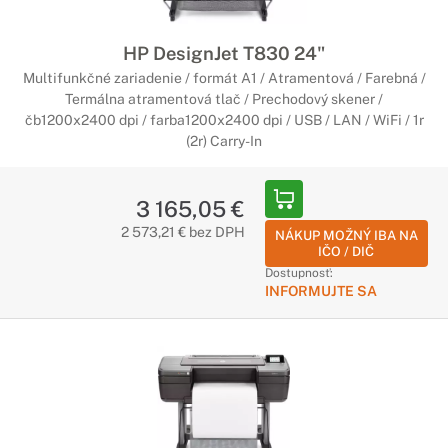
HP DesignJet T830 24"
Multifunkčné zariadenie / formát A1 / Atramentová / Farebná /
Termálna atramentová tlač / Prechodový skener /
čb1200x2400 dpi / farba1200x2400 dpi / USB / LAN / WiFi / 1r
(2r) Carry-In
3 165,05 €
2 573,21 € bez DPH
NÁKUP MOŽNÝ IBA NA
IČO / DIČ
Dostupnosť:
INFORMUJTE SA