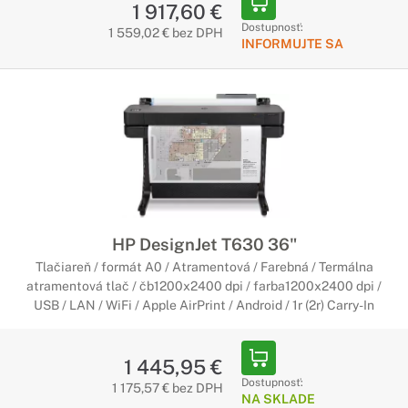
1 917,60 €
Dostupnosť:
1 559,02 € bez DPH
INFORMUJTE SA
HP DesignJet T630 36"
Tlačiareň / formát A0 / Atramentová / Farebná / Termálna
atramentová tlač / čb1200x2400 dpi / farba1200x2400 dpi /
USB / LAN / WiFi / Apple AirPrint / Android / 1r (2r) Carry-In
1 445,95 €
Dostupnosť:
1 175,57 € bez DPH
NA SKLADE