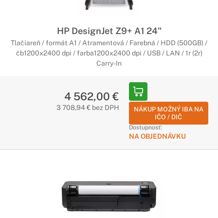
HP DesignJet Z9+ A1 24"
Tlačiareň / formát A1 / Atramentová / Farebná / HDD (500GB) /
čb1200x2400 dpi / farba1200x2400 dpi / USB / LAN / 1r (2r)
Carry-In
4 562,00 €
3 708,94 € bez DPH
NÁKUP MOŽNÝ IBA NA
IČO / DIČ
Dostupnosť:
NA OBJEDNÁVKU