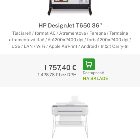
HP DesignJet T650 36"
Tlačiareň / formát A0 / Atramentová / Farebná / Termálna
atramentová tlač / čb1200x2400 dpi / farba1200x2400 dpi /
USB / LAN / WiFi / Apple AirPrint / Android / 1r (2r) Carry-In
1 757,40 €
Dostupnosť:
1 428,78 € bez DPH
NA SKLADE