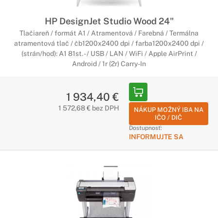
HP DesignJet Studio Wood 24"
Tlačiareň / formát A1 / Atramentová / Farebná / Termálna
atramentová tlač / čb1200x2400 dpi / farba1200x2400 dpi /
(strán/hod): A1 81st. - / USB / LAN / WiFi / Apple AirPrint /
Android / 1r (2r) Carry-In
1 934,40 €
1 572,68 € bez DPH
NÁKUP MOŽNÝ IBA NA
IČO / DIČ
Dostupnosť:
INFORMUJTE SA