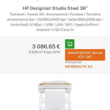
HP DesignJet Studio Steel 36"
Tlačiareň / formát A0 / Atramentová / Farebná / Termálna
atramentová tlač / čb1200x2400 dpi / farba1200x2400 dpi /
(strán/hod): A1 82st. - / USB / LAN / WiFi / Apple AirPrint /
Android / 1r (2r) Carry-In
3 086,65 €
2 509,47 € bez DPH
NÁKUP MOŽNÝ IBA NA
IČO / DIČ
Dostupnosť:
INFORMUJTE SA