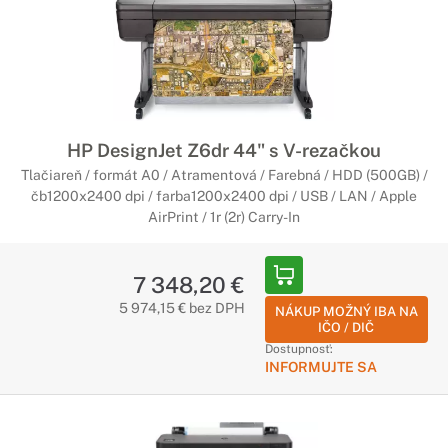
HP DesignJet Z6dr 44" s V-rezačkou
Tlačiareň / formát A0 / Atramentová / Farebná / HDD (500GB) /
čb1200x2400 dpi / farba1200x2400 dpi / USB / LAN / Apple
AirPrint / 1r (2r) Carry-In
7 348,20 €
5 974,15 € bez DPH
NÁKUP MOŽNÝ IBA NA
IČO / DIČ
Dostupnosť:
INFORMUJTE SA