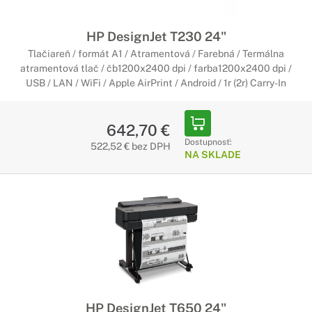
HP DesignJet T230 24"
Tlačiareň / formát A1 / Atramentová / Farebná / Termálna
atramentová tlač / čb1200x2400 dpi / farba1200x2400 dpi /
USB / LAN / WiFi / Apple AirPrint / Android / 1r (2r) Carry-In
642,70 €
Dostupnosť:
522,52 € bez DPH
NA SKLADE
HP DesignJet T650 24"