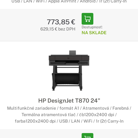
USB / LAN / WiFi / Apple AirPrint / Android / 1r (2r) Carry-In
773,85 €
Dostupnosť:
629,15 € bez DPH
NA SKLADE
HP DesignJet T870 24"
Multifunkčné zariadenie / formát A1 / Atramentová / Farebná /
Termálna atramentová tlač / čb1200x2400 dpi /
farba1200x2400 dpi / USB / LAN / WiFi / 1r (2r) Carry-In