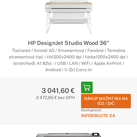
HP DesignJet Studio Wood 36"
Tlačiareň / formát A0 / Atramentová / Farebná / Termálna
atramentová tlač / čb1200x2400 dpi / farba1200x2400 dpi /
(strán/hod): A1 82st. - / USB / LAN / WiFi / Apple AirPrint /
Android / 1r (2r) Carry-In
3 041,60 €
2 472,85 € bez DPH
NÁKUP MOŽNÝ IBA NA
IČO / DIČ
Dostupnosť:
INFORMUJTE SA