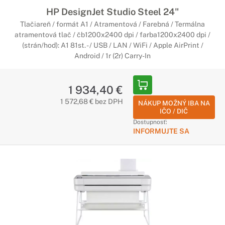
HP DesignJet Studio Steel 24"
Tlačiareň / formát A1 / Atramentová / Farebná / Termálna
atramentová tlač / čb1200x2400 dpi / farba1200x2400 dpi /
(strán/hod): A1 81st. - / USB / LAN / WiFi / Apple AirPrint /
Android / 1r (2r) Carry-In
1 934,40 €
1 572,68 € bez DPH
NÁKUP MOŽNÝ IBA NA
IČO / DIČ
Dostupnosť:
INFORMUJTE SA