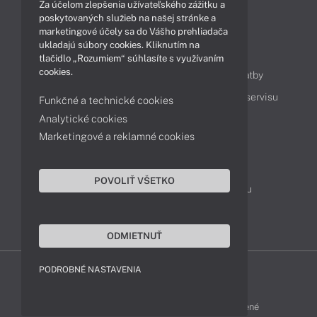
Za účelom zlepšenia užívateľského zážitku a
Technológie
Videá
poskytovaných služieb na našej stránke a
marketingové účely sa do Vášho prehliadača
ukladajú súbory cookies. Kliknutím na
Obsah
tlačidlo „Rozumiem“ súhlasíte s využívaním
cookies.
Ako nakupovať
Možnosti doručenia a platby
Podpora a servis
Servisné služby
Cenník servisu
Funkčné a technické cookies
Analytické cookies
Marketingové a reklamné cookies
Kontakty
043 4224 771
Obchodné oddelenie
POVOLIŤ VŠETKO
Servisné oddelenie
Reklamácia tovaru
TeamViewer (vzdialená podpora)
ODMIETNUŤ
PODROBNÉ NASTAVENIA
HP-SHOP © 2012 - 2026 Všetky práva vyhradené