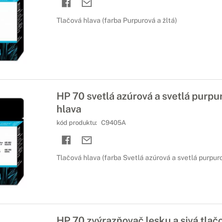
Tlačová hlava (farba Purpurová a žltá)
HP 70 svetlá azúrová a svetlá purpu
hlava
kód produktu:
C9405A
Tlačová hlava (farba Svetlá azúrová a svetlá purpur
HP 70 zvýrazňovač lesku a sivá tlač