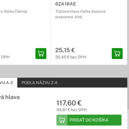
6ZA18AE
a (farba Čierna)
Tlačová hlava (farba Azúrová,
purpurová, žltá)
25,15 €
z DPH
20,45 € bez DPH
VU A-Z
PODĽA NÁZVU Z-A
vá hlava
117,60 €
95,61 € bez DPH
PRIDAŤ DO KOŠÍKA