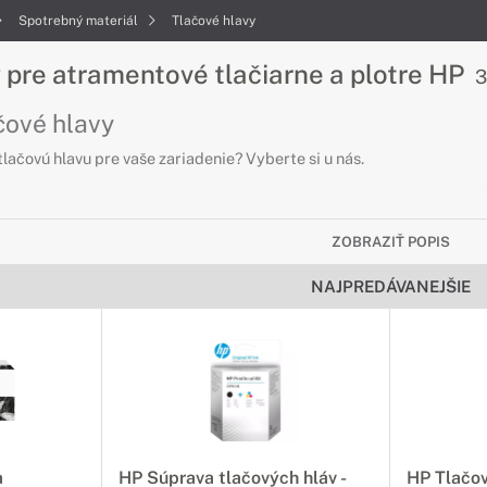
Spotrebný materiál
Tlačové hlavy
 pre atramentové tlačiarne a plotre HP
3
čové hlavy
lačovú hlavu pre vaše zariadenie? Vyberte si u nás.
ZOBRAZIŤ POPIS
NAJPREDÁVANEJŠIE
a
HP Súprava tlačových hláv -
HP Tlačov