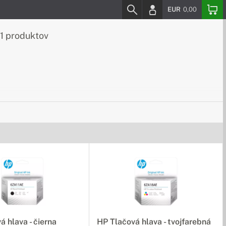
EUR
0,00
1 produktov
á hlava - čierna
HP Tlačová hlava - tvojfarebná