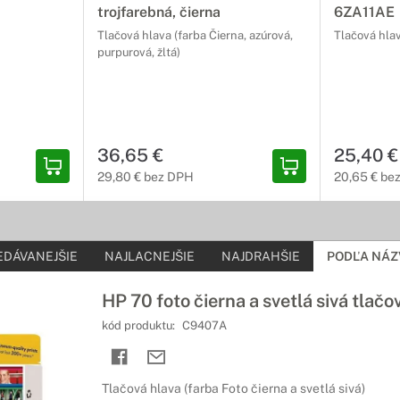
trojfarebná, čierna
6ZA11AE
Tlačová hlava (farba Čierna, azúrová,
Tlačová hlav
purpurová, žltá)
36,65 €
25,40 €
29,80 € bez DPH
20,65 € be
EDÁVANEJŠIE
NAJLACNEJŠIE
NAJDRAHŠIE
PODĽA NÁZ
HP 70 foto čierna a svetlá sivá tlačo
kód produktu:
C9407A
Tlačová hlava (farba Foto čierna a svetlá sivá)