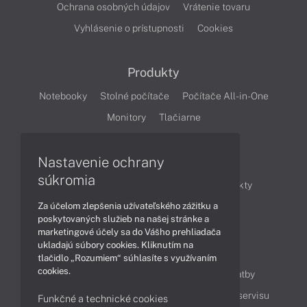
Ochrana osobných údajov
Vrátenie tovaru
Vyhlásenie o prístupnosti
Cookies
Produkty
Notebooky
Stolné počítače
Počítače All-in-One
Monitory
Tlačiarne
Nastavenie ochrany
Články
súkromia
Obchodné informácie
Novinky
Produkty
Za účelom zlepšenia užívateľského zážitku a
Technológie
Videá
poskytovaných služieb na našej stránke a
marketingové účely sa do Vášho prehliadača
ukladajú súbory cookies. Kliknutím na
Obsah
tlačidlo „Rozumiem“ súhlasíte s využívaním
cookies.
Ako nakupovať
Možnosti doručenia a platby
Podpora a servis
Servisné služby
Cenník servisu
Funkčné a technické cookies