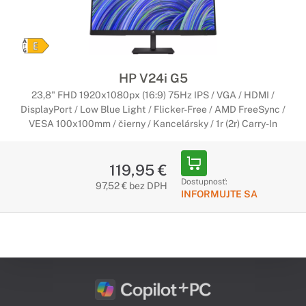
HP V24i G5
23,8" FHD 1920x1080px (16:9) 75Hz IPS / VGA / HDMI /
DisplayPort / Low Blue Light / Flicker-Free / AMD FreeSync /
VESA 100x100mm / čierny / Kancelársky / 1r (2r) Carry-In
119,95 €
Dostupnosť:
97,52 € bez DPH
INFORMUJTE SA