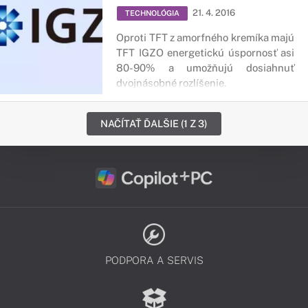
21. 4. 2016
TECHNOLÓGIA
Oproti TFT z amorfného kremíka majú
TFT IGZO energetickú úspornosť asi
80-90% a umožňujú dosiahnuť
dvojnásobné rozlíšenie.
NAČÍTAŤ ĎALŠIE (1 Z 3)
PODPORA A SERVIS