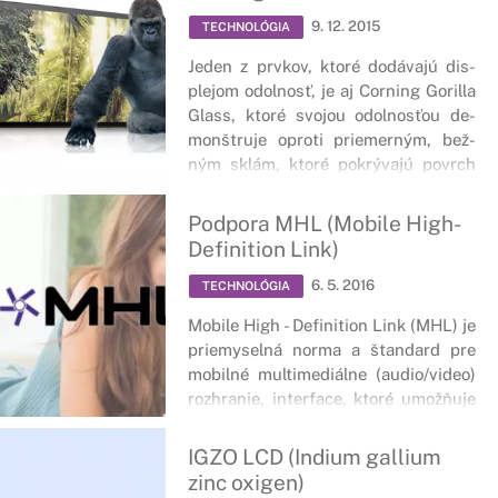
9. 12. 2015
TECHNOLÓGIA
Je­den z pr­vkov, kto­ré do­dá­va­jú dis­
ple­jom od­ol­nosť, je aj Cor­ning Go­ril­la
Glass, kto­ré svojou odolnosťou de­
monštru­je op­ro­ti prie­mer­ným, bež­
ným sklám, kto­ré pok­rý­va­jú povrch
dis­ple­jov.
Podpora MHL (Mobile High-
Definition Link)
6. 5. 2016
TECHNOLÓGIA
Mobile High - Definition Link (MHL) je
priemyselná norma a štandard pre
mobilné multimediálne (audio/video)
rozhranie, interface, ktoré umožňuje
spotrebiteľom pripojiť mobilný
telefón, tablet a ďalšie prenosné
IGZO LCD (Indium gallium
elektronické zariadenia k televízorom
zinc oxigen)
s vysokým rozlíšením obrazu a zvuku.