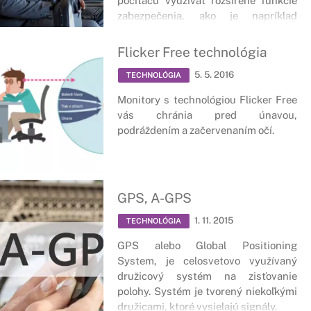
počítaču využívať rozšírené funkcie
zabezpečenia, ako je napríklad
šifrovanie jednotiek BitLocker.
Flicker Free technológia
5. 5. 2016
TECHNOLÓGIA
Monitory s technológiou Flicker Free
vás chránia pred únavou,
podráždením a začervenaním očí.
GPS, A-GPS
1. 11. 2015
TECHNOLÓGIA
GPS alebo Global Positioning
System, je celosvetovo využívaný
družicový systém na zisťovanie
polohy. Systém je tvorený niekoľkými
družicami, ktoré vysielajú signály.