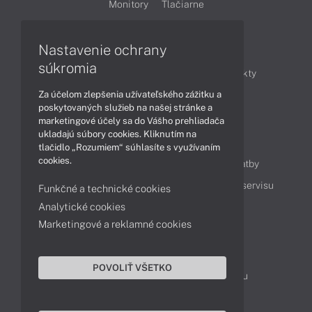
Monitory
Tlačiarne
Nastavenie ochrany
Články
súkromia
Obchodné informácie
Novinky
Produkty
Za účelom zlepšenia užívateľského zážitku a
Technológie
Videá
poskytovaných služieb na našej stránke a
marketingové účely sa do Vášho prehliadača
ukladajú súbory cookies. Kliknutím na
Obsah
tlačidlo „Rozumiem“ súhlasíte s využívaním
cookies.
Ako nakupovať
Možnosti doručenia a platby
Podpora a servis
Servisné služby
Cenník servisu
Funkčné a technické cookies
Analytické cookies
Marketingové a reklamné cookies
Kontakty
043 4224 771
Obchodné oddelenie
POVOLIŤ VŠETKO
Servisné oddelenie
Reklamácia tovaru
TeamViewer (vzdialená podpora)