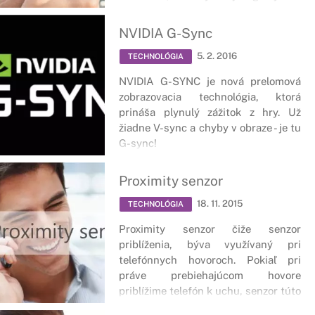
NVIDIA G-Sync
5. 2. 2016
TECHNOLÓGIA
NVIDIA G-SYNC je nová prelomová
zobrazovacia technológia, ktorá
prináša plynulý zážitok z hry. Už
žiadne V-sync a chyby v obraze - je tu
G-sync!
Proximity senzor
18. 11. 2015
TECHNOLÓGIA
Proximity senzor čiže senzor
priblíženia, býva využívaný pri
telefónnych hovoroch. Pokiaľ pri
práve prebiehajúcom hovore
priblížime telefón k uchu, senzor túto
skutočnosť zaznamená a dôjde k