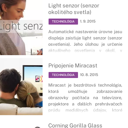
automatickému uzamknutiu displeja.
Light senzor (senzor
okolitého svetla)
1. 9. 2015
TECHNOLÓGIA
Automatické nastavenie úrovne jasu
displeja zaisťuje light senzor (senzor
osvetlenia). Jeho úlohou je určenie
aktuálneho osvetlenia v okolí, v
ktorom sa práve nachádzame.
Pripojenie Miracast
10. 8. 2015
TECHNOLÓGIA
Miracast je bezdrôtová technológia,
ktorá umožňuje zobrazovanie
obrazovky počítača na televízore,
projektore a ďalších prehrávačoch
prúdu mediálnych údajov, ktoré
podporujú technológiu Miracast.
Corning Gorilla Glass