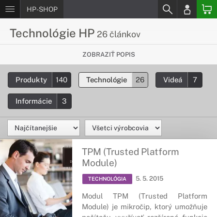
HP-SHOP
Technológie HP
26 článkov
Chceš vedieť viac o inovatívnych HP
ZOBRAZIŤ POPIS
technológiach?
Produkty
140
Technológie
26
Videá
7
Podrobné informácie o moderných technológiach, ktoré sú
použíte v produktoch od spoločnosti HP.
Informácie
3
TPM (Trusted Platform
Module)
5. 5. 2015
TECHNOLÓGIA
Modul TPM (Trusted Platform
Module) je mikročip, ktorý umožňuje