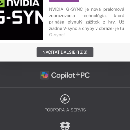
NVIDIA G-SYNC je nová prelomová
zobrazovacia technológia, ktorá
prináša plynulý zážitok z hry. Už
žiadne V-sync a chyby v obraze - je tu
G-sync!
NAČÍTAŤ ĎALŠIE (1 Z 3)
PODPORA A SERVIS