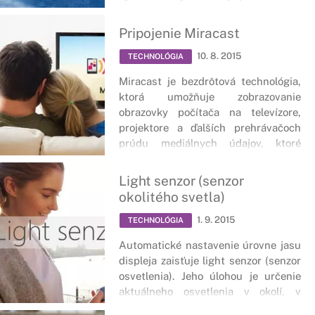
použitím signálu všetkých satelitov.
Pripojenie Miracast
10. 8. 2015
TECHNOLÓGIA
Miracast je bezdrôtová technológia,
ktorá umožňuje zobrazovanie
obrazovky počítača na televízore,
projektore a ďalších prehrávačoch
prúdu mediálnych údajov, ktoré
podporujú technológiu Miracast.
Light senzor (senzor
okolitého svetla)
1. 9. 2015
TECHNOLÓGIA
Automatické nastavenie úrovne jasu
displeja zaisťuje light senzor (senzor
osvetlenia). Jeho úlohou je určenie
aktuálneho osvetlenia v okolí, v
ktorom sa práve nachádzame.