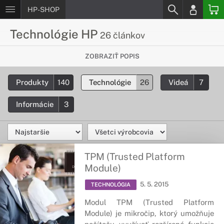
HP-SHOP
Technológie HP
26 článkov
Chceš vedieť viac o inovatívnych HP
ZOBRAZIŤ POPIS
technológiach?
Produkty
140
Technológie
26
Videá
7
Podrobné informácie o moderných technológiach, ktoré sú
použíte v produktoch od spoločnosti HP.
Informácie
3
TPM (Trusted Platform
Module)
5. 5. 2015
TECHNOLÓGIA
Modul TPM (Trusted Platform
Module) je mikročip, ktorý umožňuje