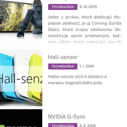
9. 12. 2015
TECHNOLÓGIA
Je­den z pr­vkov, kto­ré do­dá­va­jú dis­
ple­jom od­ol­nosť, je aj Cor­ning Go­ril­la
Glass, kto­ré svojou odolnosťou de­
monštru­je op­ro­ti prie­mer­ným, bež­
ným sklám, kto­ré pok­rý­va­jú povrch
dis­ple­jov.
Hall-senzor
1. 1. 2016
TECHNOLÓGIA
Hallov senzor slúži k detekcii a
meraniu magnetického poľa.
NVIDIA G-Sync
5. 2. 2016
TECHNOLÓGIA