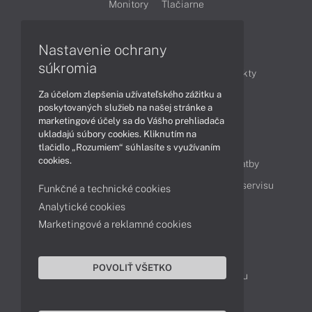
Monitory
Tlačiarne
Nastavenie ochrany
Články
súkromia
Obchodné informácie
Novinky
Produkty
Za účelom zlepšenia užívateľského zážitku a
Technológie
Videá
poskytovaných služieb na našej stránke a
marketingové účely sa do Vášho prehliadača
ukladajú súbory cookies. Kliknutím na
Obsah
tlačidlo „Rozumiem“ súhlasíte s využívaním
cookies.
Ako nakupovať
Možnosti doručenia a platby
Podpora a servis
Servisné služby
Cenník servisu
Funkčné a technické cookies
Analytické cookies
Marketingové a reklamné cookies
Kontakty
043 4224 771
Obchodné oddelenie
POVOLIŤ VŠETKO
Servisné oddelenie
Reklamácia tovaru
TeamViewer (vzdialená podpora)