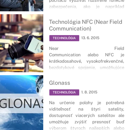
počítaču využívať rozšírené funkcie
zabezpečenia, ako je napríklad
šifrovanie jednotiek BitLocker.
Technológia NFC (Near Field
Communication)
13. 6. 2015
TECHNOLÓGIA
Near Field
Communication alebo NFC je
krátkodosahové, vysokofrekvenčné,
bezdotykové spojenie, umožňujúce
výmenu dát medzi zariadeniami do
vzdialenosti okolo 10 cm.
Glonass
1. 8. 2015
TECHNOLÓGIA
Na určenie polohy je potrebná
viditeľnosť na štyri satelity,
dostupnosť viacerých satelitov ale
umožňuje zvýšiť presnosť buď
výberom štyroch najlepších alebo