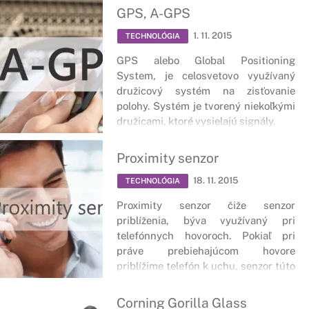
GPS, A-GPS
1. 11. 2015
TECHNOLÓGIA
GPS alebo Global Positioning
System, je celosvetovo využívaný
družicový systém na zisťovanie
polohy. Systém je tvorený niekoľkými
družicami, ktoré vysielajú signály.
Proximity senzor
18. 11. 2015
TECHNOLÓGIA
Proximity senzor čiže senzor
priblíženia, býva využívaný pri
telefónnych hovoroch. Pokiaľ pri
práve prebiehajúcom hovore
priblížime telefón k uchu, senzor túto
skutočnosť zaznamená a dôjde k
automatickému uzamknutiu displeja.
Corning Gorilla Glass