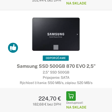
202,44 € bez DPH
NA SKLADE
ODPORÚČAME
Samsung SSD 500GB 870 EVO 2,5"
2,5" SSD 500GB
Pripojenie: SATA
Rýchlosť čítania: 550 MB/s, zápisu: 520 MB/s
224,70 €
Dostupnosť:
182,68 € bez DPH
NA SKLADE