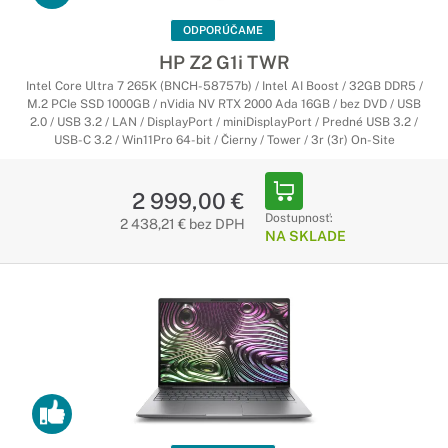
ODPORÚČAME
HP Z2 G1i TWR
Intel Core Ultra 7 265K (BNCH-58757b) / Intel AI Boost / 32GB DDR5 /
M.2 PCIe SSD 1000GB / nVidia NV RTX 2000 Ada 16GB / bez DVD / USB
2.0 / USB 3.2 / LAN / DisplayPort / miniDisplayPort / Predné USB 3.2 /
USB-C 3.2 / Win11Pro 64-bit / Čierny / Tower / 3r (3r) On-Site
2 999,00 €
Dostupnosť:
2 438,21 € bez DPH
NA SKLADE