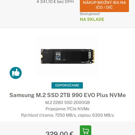
4 341,10 € bez DPH
NÁKUP MOŽNÝ IBA NA
IČO / DIČ
Dostupnosť:
NA SKLADE
ODPORÚČAME
Samsung M.2 SSD 2TB 990 EVO Plus NVMe
M.2 2280 SSD 2000GB
Pripojenie: PCIe NVMe
Rýchlosť čítania: 7250 MB/s, zápisu: 6300 MB/s
329,00 €