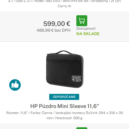
3.1 / USB-C 3.1 / HDMI / bez DVD / Win11Pro 64-bit / strieborný / 2r (2r)
Carry-In
599,00 €
Dostupnosť:
486,99 € bez DPH
NA SKLADE
ODPORÚČAME
HP Púzdro Mini Sleeve 11,6"
Rozmer: 11,6" / Farba: Čierna / Vonkajšie rozmery ŠxVxH: 294 x 218 x 30
mm / Hmotnosť: 300 g