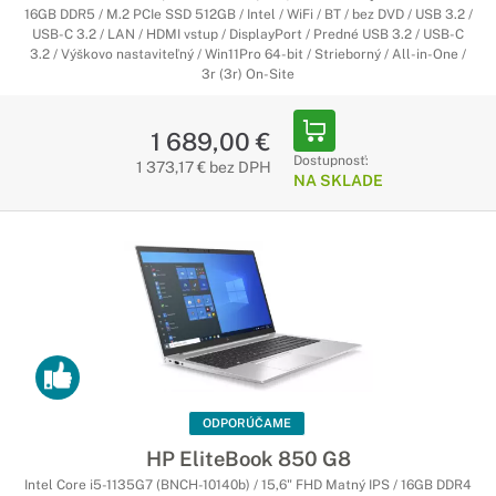
16GB DDR5 / M.2 PCIe SSD 512GB / Intel / WiFi / BT / bez DVD / USB 3.2 /
USB-C 3.2 / LAN / HDMI vstup / DisplayPort / Predné USB 3.2 / USB-C
3.2 / Výškovo nastaviteľný / Win11Pro 64-bit / Strieborný / All-in-One /
3r (3r) On-Site
1 689,00 €
Dostupnosť:
1 373,17 € bez DPH
NA SKLADE
ODPORÚČAME
HP EliteBook 850 G8
Intel Core i5-1135G7 (BNCH-10140b) / 15,6" FHD Matný IPS / 16GB DDR4