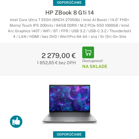
ODPORÚČAME
HP ZBook 8 G1i 14
Intel Core Ultra 7 255H (BNCH-27050b) / Intel AI Boost / 14,0" FHD+
Matný Touch IPS 300nits / 64GB DDR5 / M.2 PCIe SSD 1000GB / Intel
Arc Graphics 140T / WiFi / BT / FPR / USB 3.2 / USB-C 3.2 / Thunderbolt
4 / LAN / HDMI / bez DVD / Win11Pro 64-bit / sivý / 5r (5r) On-Site
2 279,00 €
Dostupnosť:
1 852,85 € bez DPH
NA SKLADE
ODPORÚČAME