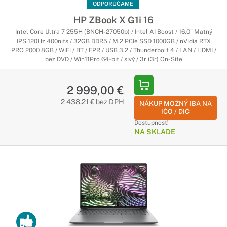
ODPORÚČAME
HP ZBook X G1i 16
Intel Core Ultra 7 255H (BNCH-27050b) / Intel AI Boost / 16,0" Matný
IPS 120Hz 400nits / 32GB DDR5 / M.2 PCIe SSD 1000GB / nVidia RTX
PRO 2000 8GB / WiFi / BT / FPR / USB 3.2 / Thunderbolt 4 / LAN / HDMI /
bez DVD / Win11Pro 64-bit / sivý / 3r (3r) On-Site
2 999,00 €
2 438,21 € bez DPH
NÁKUP MOŽNÝ IBA NA
IČO / DIČ
Dostupnosť:
NA SKLADE