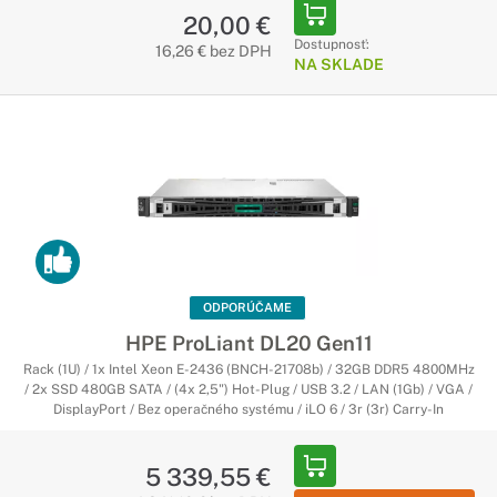
20,00 €
Dostupnosť:
16,26 € bez DPH
NA SKLADE
ODPORÚČAME
HPE ProLiant DL20 Gen11
Rack (1U) / 1x Intel Xeon E-2436 (BNCH-21708b) / 32GB DDR5 4800MHz
/ 2x SSD 480GB SATA / (4x 2,5") Hot-Plug / USB 3.2 / LAN (1Gb) / VGA /
DisplayPort / Bez operačného systému / iLO 6 / 3r (3r) Carry-In
5 339,55 €