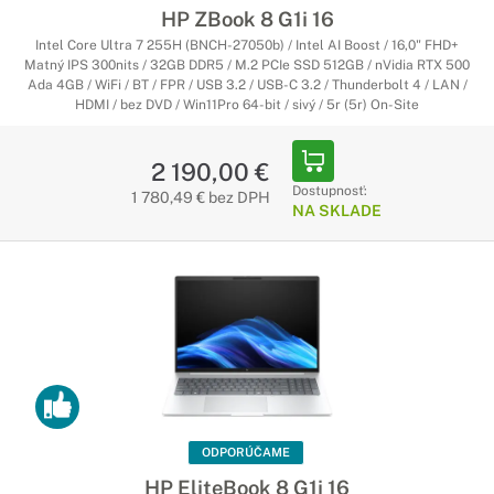
HP ZBook 8 G1i 16
Intel Core Ultra 7 255H (BNCH-27050b) / Intel AI Boost / 16,0" FHD+
Matný IPS 300nits / 32GB DDR5 / M.2 PCIe SSD 512GB / nVidia RTX 500
Ada 4GB / WiFi / BT / FPR / USB 3.2 / USB-C 3.2 / Thunderbolt 4 / LAN /
HDMI / bez DVD / Win11Pro 64-bit / sivý / 5r (5r) On-Site
2 190,00 €
Dostupnosť:
1 780,49 € bez DPH
NA SKLADE
ODPORÚČAME
HP EliteBook 8 G1i 16