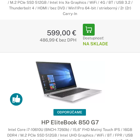
/ M.2 PCIe SSD 512GB / Intel Iris Xe Graphics / WiFi / 4G / BT / USB 3.2 /
Thunderbolt 4 / HDMI / bez DVD / Win11Pro 64-bit / strieborný / 2r (2r)
Carry-In
599,00 €
Dostupnosť:
486,99 € bez DPH
NA SKLADE
ODPORÚČAME
HP EliteBook 850 G7
Intel Core i7-10610U (BNCH-7260b) / 15,6" FHD Matný Touch IPS / 16GB
DDR4 / M.2 PCIe SSD 512GB / Intel UHD Graphics / WiFi / BT / FPR / USB