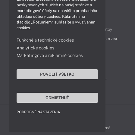
poskytovaných služieb na našej stránke a
marketingové účely sa do Vášho prehliadača
ukladajú súbory cookies. Kliknutím na
Obsah
tlačidlo „Rozumiem“ súhlasíte s využívaním
cookies.
Ako nakupovať
Možnosti doručenia a platby
Podpora a servis
Servisné služby
Cenník servisu
Funkčné a technické cookies
Analytické cookies
Marketingové a reklamné cookies
Kontakty
043 4224 771
Obchodné oddelenie
POVOLIŤ VŠETKO
Servisné oddelenie
Reklamácia tovaru
TeamViewer (vzdialená podpora)
ODMIETNUŤ
PODROBNÉ NASTAVENIA
HP-SHOP © 2012 - 2026 Všetky práva vyhradené