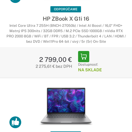
ODPORÚČAME
HP ZBook X G1i 16
Intel Core Ultra 7 255H (BNCH-27050b) / Intel AI Boost / 16,0" FHD+
Matný IPS 300nits / 32GB DDR5 / M.2 PCIe SSD 1000GB / nVidia RTX
PRO 2000 8GB / WiFi / BT / FPR / USB 3.2 / Thunderbolt 4 / LAN / HDMI /
bez DVD / Win11Pro 64-bit / sivý / 5r (5r) On-Site
2 799,00 €
Dostupnosť:
2 275,61 € bez DPH
NA SKLADE