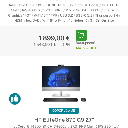
Intel Core Ultra 7 255H (BNCH-27050b) / Intel AI Boost / 16,0" FHD+
Matný IPS 400nits / 32GB DDR5 / M.2 PCIe SSD 1000GB / Intel Arc
Graphics 140T / WiFi / BT / FPR / USB 3.2 / USB-C 3.2 / Thunderbolt 4 /
HDMI / bez DVD / Win11Pro 64-bit / strieborný / 3r (3r) On-Site
1 899,00 €
Dostupnosť:
1 543,90 € bez DPH
NA SKLADE
ODPORÚČAME
HP EliteOne 870 G9 27"
Intel Core i5-14500 (BNCH-34600b) / 27,0" FHD Matný IPS 250nits /