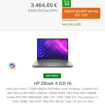
3 464,65 €
2 816,79 € bez DPH
NÁKUP MOŽNÝ IBA NA
IČO / DIČ
Dostupnosť:
NA SKLADE
NOVINKA
HP ZBook X G2i 16
Intel Core Ultra 7 356H (BNCH-33744b) / Intel AI Boost / Copilot+PC /
16,0" Matný IPS 120Hz 400nits / 32GB DDR5 / M.2 PCIe SSD 1000GB /
nVidia RTX PRO 2000 8GB / WiFi / BT / FPR / USB 3.2 / Thunderbolt 4 /
LAN / HDMI / bez DVD / Win11Pro 64-bit / sivý / 3r (3r) On-Site