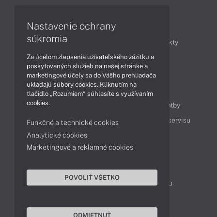
Nastavenie ochrany
Články
súkromia
Obchodné informácie
Novinky
Produkty
Za účelom zlepšenia užívateľského zážitku a
Technológie
Videá
poskytovaných služieb na našej stránke a
marketingové účely sa do Vášho prehliadača
ukladajú súbory cookies. Kliknutím na
Obsah
tlačidlo „Rozumiem“ súhlasíte s využívaním
cookies.
Ako nakupovať
Možnosti doručenia a platby
Podpora a servis
Servisné služby
Cenník servisu
Funkčné a technické cookies
Analytické cookies
Marketingové a reklamné cookies
Kontakty
043 4224 771
Obchodné oddelenie
POVOLIŤ VŠETKO
Servisné oddelenie
Reklamácia tovaru
TeamViewer (vzdialená podpora)
ODMIETNUŤ