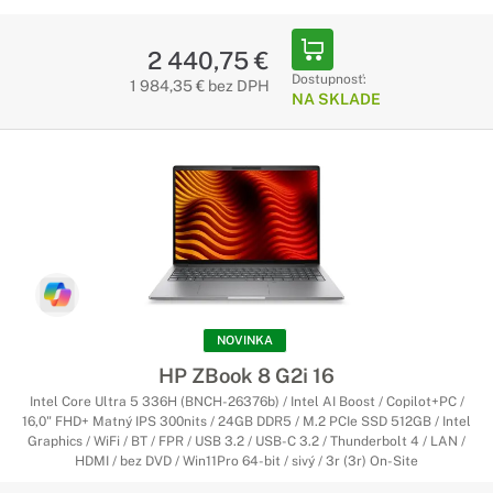
2 440,75 €
Dostupnosť:
1 984,35 € bez DPH
NA SKLADE
NOVINKA
HP ZBook 8 G2i 16
Intel Core Ultra 5 336H (BNCH-26376b) / Intel AI Boost / Copilot+PC /
16,0" FHD+ Matný IPS 300nits / 24GB DDR5 / M.2 PCIe SSD 512GB / Intel
Graphics / WiFi / BT / FPR / USB 3.2 / USB-C 3.2 / Thunderbolt 4 / LAN /
HDMI / bez DVD / Win11Pro 64-bit / sivý / 3r (3r) On-Site