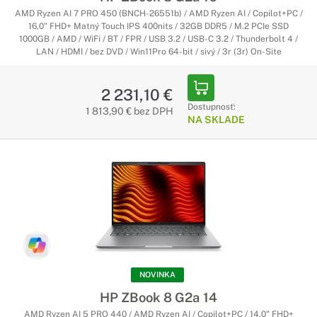
AMD Ryzen AI 7 PRO 450 (BNCH-26551b) / AMD Ryzen AI / Copilot+PC /
16,0" FHD+ Matný Touch IPS 400nits / 32GB DDR5 / M.2 PCIe SSD
1000GB / AMD / WiFi / BT / FPR / USB 3.2 / USB-C 3.2 / Thunderbolt 4 /
LAN / HDMI / bez DVD / Win11Pro 64-bit / sivý / 3r (3r) On-Site
2 231,10 €
Dostupnosť:
1 813,90 € bez DPH
NA SKLADE
NOVINKA
HP ZBook 8 G2a 14
AMD Ryzen AI 5 PRO 440 / AMD Ryzen AI / Copilot+PC / 14,0" FHD+