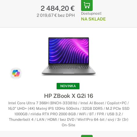
2 484,20 €
Dostupnosť:
2 019,67 € bez DPH
NA SKLADE
NOVINKA
HP ZBook X G2i 16
Intel Core Ultra 7 366H (BNCH-33381b) / Intel AI Boost / Copilot+PC /
16,0" UHD+ (4K) Matný IPS 120Hz 500nits / 32GB DDR5 / M.2 PCIe SSD
1000GB / nVidia RTX PRO 2000 8GB / WiFi / BT / FPR / USB 3.2 /
Thunderbolt 4 / LAN / HDMI / bez DVD / Win11Pro 64-bit / sivý / 3r (3r)
On-Site