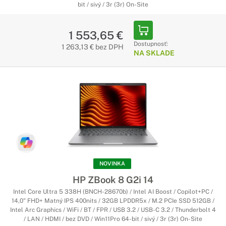
bit / sivý / 3r (3r) On-Site
1 553,65 €
Dostupnosť:
1 263,13 € bez DPH
NA SKLADE
NOVINKA
HP ZBook 8 G2i 14
Intel Core Ultra 5 338H (BNCH-28670b) / Intel AI Boost / Copilot+PC /
14,0" FHD+ Matný IPS 400nits / 32GB LPDDR5x / M.2 PCIe SSD 512GB /
Intel Arc Graphics / WiFi / BT / FPR / USB 3.2 / USB-C 3.2 / Thunderbolt 4
/ LAN / HDMI / bez DVD / Win11Pro 64-bit / sivý / 3r (3r) On-Site