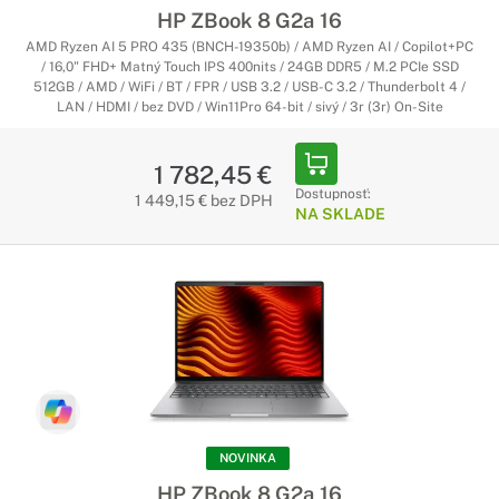
HP ZBook 8 G2a 16
AMD Ryzen AI 5 PRO 435 (BNCH-19350b) / AMD Ryzen AI / Copilot+PC
/ 16,0" FHD+ Matný Touch IPS 400nits / 24GB DDR5 / M.2 PCIe SSD
512GB / AMD / WiFi / BT / FPR / USB 3.2 / USB-C 3.2 / Thunderbolt 4 /
LAN / HDMI / bez DVD / Win11Pro 64-bit / sivý / 3r (3r) On-Site
1 782,45 €
Dostupnosť:
1 449,15 € bez DPH
NA SKLADE
NOVINKA
HP ZBook 8 G2a 16