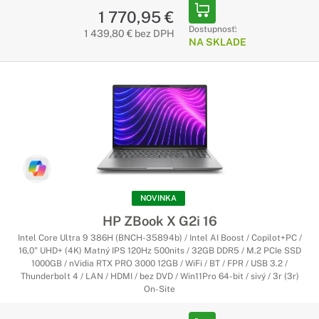
1 770,95 €
Dostupnosť:
1 439,80 € bez DPH
NA SKLADE
NOVINKA
HP ZBook X G2i 16
Intel Core Ultra 9 386H (BNCH-35894b) / Intel AI Boost / Copilot+PC /
16,0" UHD+ (4K) Matný IPS 120Hz 500nits / 32GB DDR5 / M.2 PCIe SSD
1000GB / nVidia RTX PRO 3000 12GB / WiFi / BT / FPR / USB 3.2 /
Thunderbolt 4 / LAN / HDMI / bez DVD / Win11Pro 64-bit / sivý / 3r (3r)
On-Site