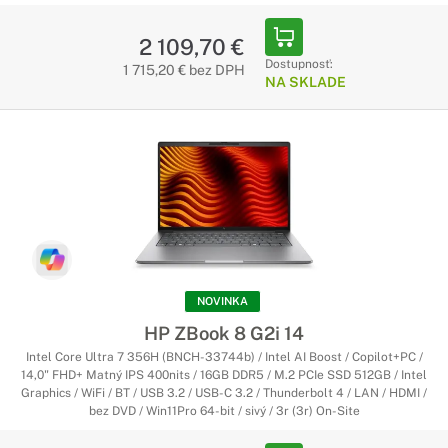
2 109,70 €
Dostupnosť:
1 715,20 € bez DPH
NA SKLADE
NOVINKA
HP ZBook 8 G2i 14
Intel Core Ultra 7 356H (BNCH-33744b) / Intel AI Boost / Copilot+PC /
14,0" FHD+ Matný IPS 400nits / 16GB DDR5 / M.2 PCIe SSD 512GB / Intel
Graphics / WiFi / BT / USB 3.2 / USB-C 3.2 / Thunderbolt 4 / LAN / HDMI /
bez DVD / Win11Pro 64-bit / sivý / 3r (3r) On-Site