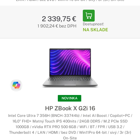
2 339,75 €
Dostupnosť:
1 902,24 € bez DPH
NA SKLADE
NOVINKA
HP ZBook X G2i 16
Intel Core Ultra 7 356H (BNCH-33744b) / Intel AI Boost / Copilot+PC /
16,0" FHD+ Matný Touch IPS 400nits / 24GB DDR5 / M.2 PCIe SSD
1000GB / nVidia RTX PRO 500 6GB / WiFi / BT / FPR / USB 3.2 /
Thunderbolt 4 / LAN / HDMI / bez DVD / Win11Pro 64-bit / sivý / 3r (3r)
On-Site