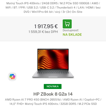
Matný Touch IPS 400nits / 24GB DDR5 / M.2 PCIe SSD 1000GB / AMD /
WiFi / BT / FPR / USB 3.2 / USB-C 3.2 / Thunderbolt 4 / LAN / HDMI / bez
DVD / Win11Pro 64-bit / sivý / 3r (3r) On-Site
1 917,95 €
Dostupnosť:
1 559,31 € bez DPH
NA SKLADE
NOVINKA
HP ZBook 8 G2a 14
AMD Ryzen AI 7 PRO 450 (BNCH-26551b) / AMD Ryzen AI / Copilot+PC /
14,0" FHD+ Matný Touch IPS 400nits / 32GB DDR5 / M.2 PCIe SSD