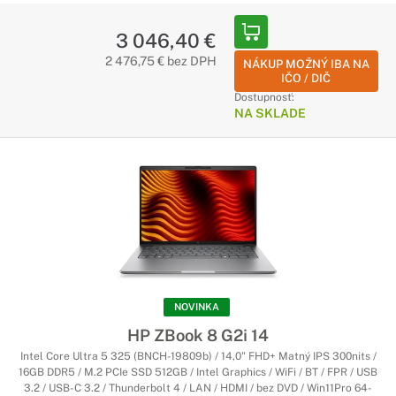
3 046,40 €
2 476,75 € bez DPH
NÁKUP MOŽNÝ IBA NA
IČO / DIČ
Dostupnosť:
NA SKLADE
NOVINKA
HP ZBook 8 G2i 14
Intel Core Ultra 5 325 (BNCH-19809b) / 14,0" FHD+ Matný IPS 300nits /
16GB DDR5 / M.2 PCIe SSD 512GB / Intel Graphics / WiFi / BT / FPR / USB
3.2 / USB-C 3.2 / Thunderbolt 4 / LAN / HDMI / bez DVD / Win11Pro 64-