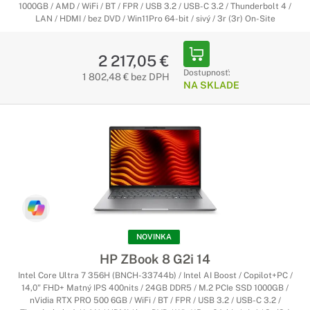
1000GB / AMD / WiFi / BT / FPR / USB 3.2 / USB-C 3.2 / Thunderbolt 4 /
LAN / HDMI / bez DVD / Win11Pro 64-bit / sivý / 3r (3r) On-Site
2 217,05 €
Dostupnosť:
1 802,48 € bez DPH
NA SKLADE
NOVINKA
HP ZBook 8 G2i 14
Intel Core Ultra 7 356H (BNCH-33744b) / Intel AI Boost / Copilot+PC /
14,0" FHD+ Matný IPS 400nits / 24GB DDR5 / M.2 PCIe SSD 1000GB /
nVidia RTX PRO 500 6GB / WiFi / BT / FPR / USB 3.2 / USB-C 3.2 /