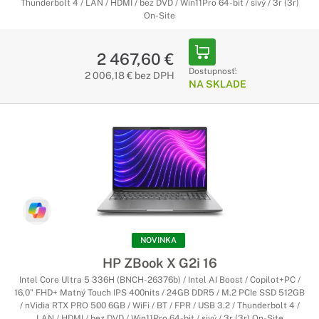
Thunderbolt 4 / LAN / HDMI / bez DVD / Win11Pro 64-bit / sivý / 3r (3r)
On-Site
2 467,60 €
Dostupnosť:
2 006,18 € bez DPH
NA SKLADE
NOVINKA
HP ZBook X G2i 16
Intel Core Ultra 5 336H (BNCH-26376b) / Intel AI Boost / Copilot+PC /
16,0" FHD+ Matný Touch IPS 400nits / 24GB DDR5 / M.2 PCIe SSD 512GB
/ nVidia RTX PRO 500 6GB / WiFi / BT / FPR / USB 3.2 / Thunderbolt 4 /
LAN / HDMI / bez DVD / Win11Pro 64-bit / sivý / 3r (3r) On-Site