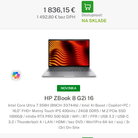
1 836,15 €
Dostupnosť:
1 492,80 € bez DPH
NA SKLADE
NOVINKA
HP ZBook 8 G2i 16
Intel Core Ultra 7 356H (BNCH-33744b) / Intel AI Boost / Copilot+PC /
16,0" FHD+ Matný Touch IPS 400nits / 24GB DDR5 / M.2 PCIe SSD
1000GB / nVidia RTX PRO 500 6GB / WiFi / BT / FPR / USB 3.2 / USB-C
3.2 / Thunderbolt 4 / LAN / HDMI / bez DVD / Win11Pro 64-bit / sivý / 3r
(3r) On-Site