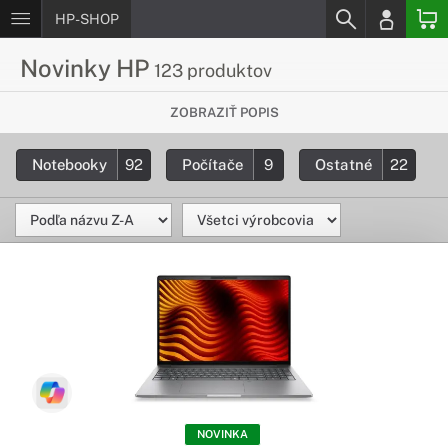
HP-SHOP
Novinky HP
123 produktov
Pozri si najnovšie produkty v našej
ZOBRAZIŤ POPIS
ponuke
Notebooky
92
Počítače
9
Ostatné
22
Zaujímajú ťa nové produkty HP? Tu nájdeš novinky spomedzi
produktov HP, nové modely, technológie a zaujímavosti.
NOVINKA