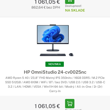
1 061,05 €
Dostupnosť:
862,64 € bez DPH
NA SKLADE
NOVINKA
HP OmniStudio 24-cv0025nc
AMD Ryzen 5 40 / 23,8" FHD Matný IPS 350nits / 16GB DDR5 / M.2 PCIe
SSD 512GB / AMD 610M / WiFi / BT / bez DVD / USB 2.0 / USB 3.2 / USB-C
3.2 / LAN / HDMI / VESA / Win11H 64-bit / Modrý / All-in-One / 2r (2r)
Carry-In
1 061,05 €