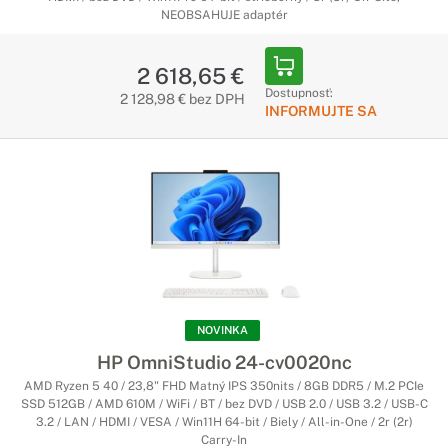
NEOBSAHUJE adaptér
2 618,65 €
Dostupnosť:
2 128,98 € bez DPH
INFORMUJTE SA
NOVINKA
HP OmniStudio 24-cv0020nc
AMD Ryzen 5 40 / 23,8" FHD Matný IPS 350nits / 8GB DDR5 / M.2 PCIe
SSD 512GB / AMD 610M / WiFi / BT / bez DVD / USB 2.0 / USB 3.2 / USB-C
3.2 / LAN / HDMI / VESA / Win11H 64-bit / Biely / All-in-One / 2r (2r)
Carry-In