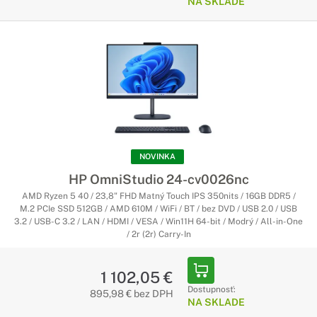
NA SKLADE
NOVINKA
HP OmniStudio 24-cv0026nc
AMD Ryzen 5 40 / 23,8" FHD Matný Touch IPS 350nits / 16GB DDR5 /
M.2 PCIe SSD 512GB / AMD 610M / WiFi / BT / bez DVD / USB 2.0 / USB
3.2 / USB-C 3.2 / LAN / HDMI / VESA / Win11H 64-bit / Modrý / All-in-One
/ 2r (2r) Carry-In
1 102,05 €
Dostupnosť:
895,98 € bez DPH
NA SKLADE