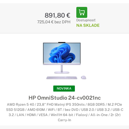
891,80 €
Dostupnosť:
725,04 € bez DPH
NA SKLADE
NOVINKA
HP OmniStudio 24-cv0021nc
AMD Ryzen 5 40 / 23,8" FHD Matný IPS 350nits / 8GB DDR5 / M.2 PCIe
SSD 512GB / AMD 610M / WiFi / BT / bez DVD / USB 2.0 / USB 3.2 / USB-C
3.2 / LAN / HDMI / VESA / Win11H 64-bit / Fialový / All-in-One / 2r (2r)
Carry-In