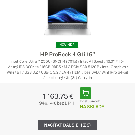
NOVINKA
HP ProBook 4 G1i 16"
Intel Core Ultra 7 255U (BNCH-19791b) / Intel AI Boost / 16,0" FHD+
Matný IPS 300nits / 16GB DDR5 / M.2 PCIe SSD 512GB / Intel Graphics /
WiFi / BT / USB 3.2 / USB-C 3.2 / LAN / HDMI / bez DVD / Win11Pro 64-bit
/ strieborný / 3r (3r) Carry-In
1 163,75 €
Dostupnosť:
946,14 € bez DPH
NA SKLADE
NAČÍTAŤ ĎALŠIE (1 Z 9)