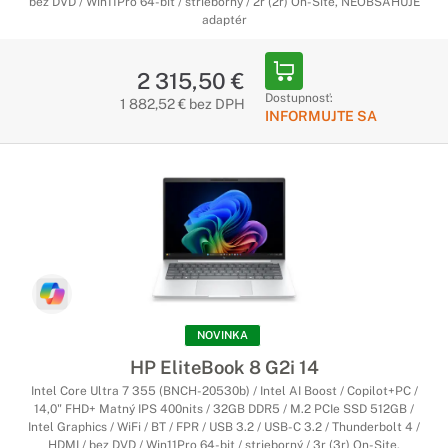
bez DVD / Win11Pro 64-bit / strieborný / 2r (2r) On-Site, NEOBSAHUJE
adaptér
2 315,50 €
Dostupnosť:
1 882,52 € bez DPH
INFORMUJTE SA
NOVINKA
HP EliteBook 8 G2i 14
Intel Core Ultra 7 355 (BNCH-20530b) / Intel AI Boost / Copilot+PC /
14,0" FHD+ Matný IPS 400nits / 32GB DDR5 / M.2 PCIe SSD 512GB /
Intel Graphics / WiFi / BT / FPR / USB 3.2 / USB-C 3.2 / Thunderbolt 4 /
HDMI / bez DVD / Win11Pro 64-bit / strieborný / 3r (3r) On-Site,