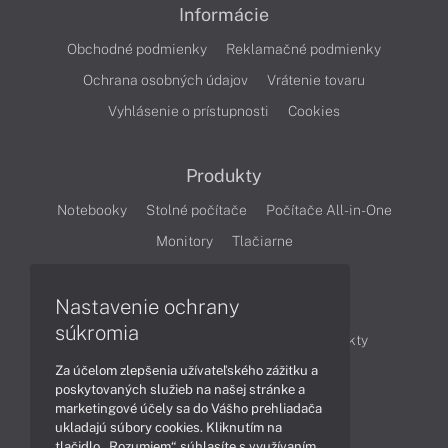
Informácie
Obchodné podmienky
Reklamačné podmienky
Ochrana osobných údajov
Vrátenie tovaru
Vyhlásenie o prístupnosti
Cookies
Produkty
Notebooky
Stolné počítače
Počítače All-in-One
Monitory
Tlačiarne
Nastavenie ochrany
Články
súkromia
Obchodné informácie
Novinky
Produkty
Za účelom zlepšenia užívateľského zážitku a
Technológie
Videá
poskytovaných služieb na našej stránke a
marketingové účely sa do Vášho prehliadača
ukladajú súbory cookies. Kliknutím na
Obsah
tlačidlo „Rozumiem“ súhlasíte s využívaním