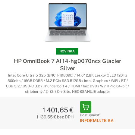
NOVINKA
HP OmniBook 7 AI 14-hg0070ncx Glacier
Silver
Intel Core Ultra 5 325 (BNCH-19809b) / 14,0" 2,8K Lesklý OLED 120Hz
500nits / 16GB DDR5 / M.2 PCIe SSD 512GB / Intel Graphics / WiFi / BT /
USB 3.2 / USB-C 3.2 / Thunderbolt 4 / HDMI / bez DVD / Win11Pro 64-bit /
strieborný / 2r (2r) On-Site, NEOBSAHUJE adaptér
1 401,65 €
Dostupnosť:
1 139,55 € bez DPH
INFORMUJTE SA