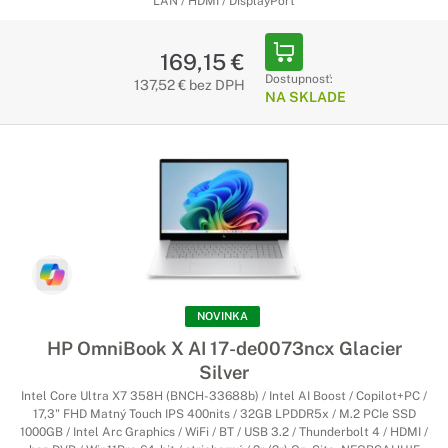
LAN / HDMI / DisplayPort
169,15 €
Dostupnosť:
137,52 € bez DPH
NA SKLADE
NOVINKA
HP OmniBook X AI 17-de0073ncx Glacier
Silver
Intel Core Ultra X7 358H (BNCH-33688b) / Intel AI Boost / Copilot+PC /
17,3" FHD Matný Touch IPS 400nits / 32GB LPDDR5x / M.2 PCIe SSD
1000GB / Intel Arc Graphics / WiFi / BT / USB 3.2 / Thunderbolt 4 / HDMI /