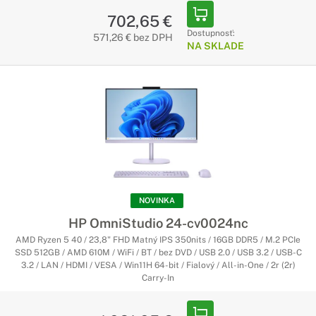
702,65 €
Dostupnosť:
571,26 € bez DPH
NA SKLADE
NOVINKA
HP OmniStudio 24-cv0024nc
AMD Ryzen 5 40 / 23,8" FHD Matný IPS 350nits / 16GB DDR5 / M.2 PCIe
SSD 512GB / AMD 610M / WiFi / BT / bez DVD / USB 2.0 / USB 3.2 / USB-C
3.2 / LAN / HDMI / VESA / Win11H 64-bit / Fialový / All-in-One / 2r (2r)
Carry-In