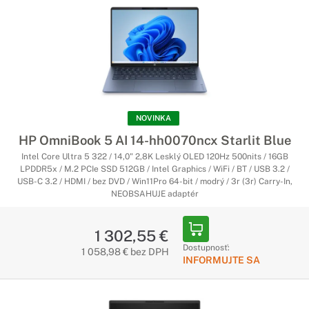
NOVINKA
HP OmniBook 5 AI 14-hh0070ncx Starlit Blue
Intel Core Ultra 5 322 / 14,0" 2,8K Lesklý OLED 120Hz 500nits / 16GB
LPDDR5x / M.2 PCIe SSD 512GB / Intel Graphics / WiFi / BT / USB 3.2 /
USB-C 3.2 / HDMI / bez DVD / Win11Pro 64-bit / modrý / 3r (3r) Carry-In,
NEOBSAHUJE adaptér
1 302,55 €
Dostupnosť:
1 058,98 € bez DPH
INFORMUJTE SA