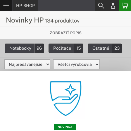
HP-SHOP
Novinky HP
134 produktov
Pozri si najnovšie produkty v našej
ZOBRAZIŤ POPIS
ponuke
Notebooky
96
Počítače
15
Ostatné
23
Zaujímajú ťa nové produkty HP? Tu nájdeš novinky spomedzi
produktov HP, nové modely, technológie a zaujímavosti.
NOVINKA