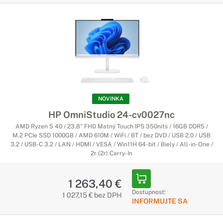
NOVINKA
HP OmniStudio 24-cv0027nc
AMD Ryzen 5 40 / 23,8" FHD Matný Touch IPS 350nits / 16GB DDR5 /
M.2 PCIe SSD 1000GB / AMD 610M / WiFi / BT / bez DVD / USB 2.0 / USB
3.2 / USB-C 3.2 / LAN / HDMI / VESA / Win11H 64-bit / Biely / All-in-One /
2r (2r) Carry-In
1 263,40 €
Dostupnosť:
1 027,15 € bez DPH
INFORMUJTE SA