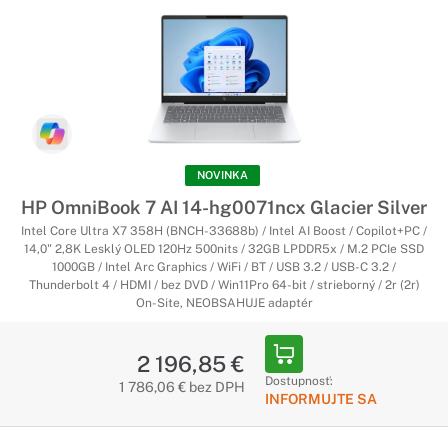
NOVINKA
HP OmniBook 7 AI 14-hg0071ncx Glacier Silver
Intel Core Ultra X7 358H (BNCH-33688b) / Intel AI Boost / Copilot+PC /
14,0" 2,8K Lesklý OLED 120Hz 500nits / 32GB LPDDR5x / M.2 PCIe SSD
1000GB / Intel Arc Graphics / WiFi / BT / USB 3.2 / USB-C 3.2 /
Thunderbolt 4 / HDMI / bez DVD / Win11Pro 64-bit / strieborný / 2r (2r)
On-Site, NEOBSAHUJE adaptér
2 196,85 €
Dostupnosť:
1 786,06 € bez DPH
INFORMUJTE SA