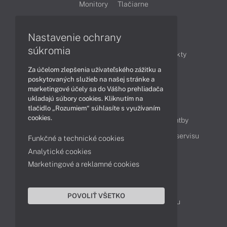
Monitory
Tlačiarne
Nastavenie ochrany
Články
súkromia
Obchodné informácie
Novinky
Produkty
Za účelom zlepšenia užívateľského zážitku a
Technológie
Videá
poskytovaných služieb na našej stránke a
marketingové účely sa do Vášho prehliadača
ukladajú súbory cookies. Kliknutím na
Obsah
tlačidlo „Rozumiem“ súhlasíte s využívaním
cookies.
Ako nakupovať
Možnosti doručenia a platby
Podpora a servis
Servisné služby
Cenník servisu
Funkčné a technické cookies
Analytické cookies
Marketingové a reklamné cookies
Kontakty
043 4224 771
Obchodné oddelenie
POVOLIŤ VŠETKO
Servisné oddelenie
Reklamácia tovaru
TeamViewer (vzdialená podpora)