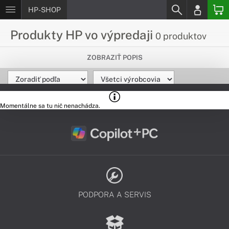
HP-SHOP
Produkty HP vo výpredaji
0 produktov
Nepremeškaj šancu kúpiť
ZOBRAZIŤ POPIS
produkty HP za super ceny
Hľadáš produkty HP za skvelé ceny? Máme pre teba
výpredajové produkty HP, predaj platí do vypredania zásob.
Momentálne sa tu nič nenachádza.
PODPORA A SERVIS