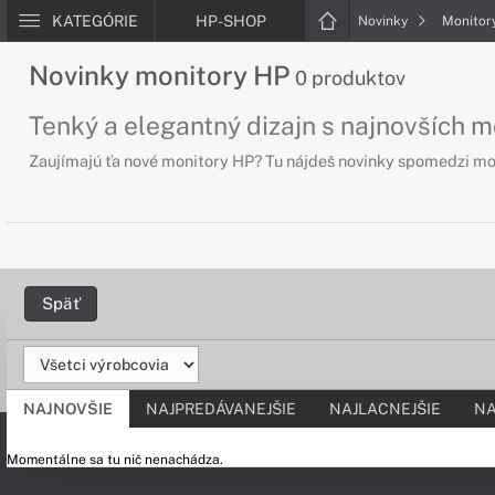
KATEGÓRIE
HP-SHOP
Novinky
Monitor
Novinky monitory HP
0 produktov
Tenký a elegantný dizajn s najnovších 
Zaujímajú ťa nové monitory HP? Tu nájdeš novinky spomedzi mon
Späť
NAJNOVŠIE
NAJPREDÁVANEJŠIE
NAJLACNEJŠIE
NA
Momentálne sa tu nič nenachádza.