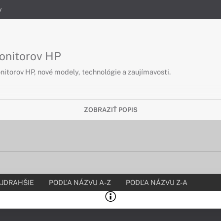
y
monitorov HP
itorov HP, nové modely, technológie a zaujímavosti.
ZOBRAZIŤ POPIS
JDRAHŠIE
PODĽA NÁZVU A-Z
PODĽA NÁZVU Z-A