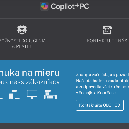
MOŽNOSTI DORUČENIA
KONTAKTUJTE NÁS
A PLATBY
nuka na mieru
Zadajte vaše údaje a požiad
business zákazníkov
Naši obchodníci vás kontakt
a zodpovedia všetko čo pot
v čo najkratšom čase.
Kontaktujte OBCHOD