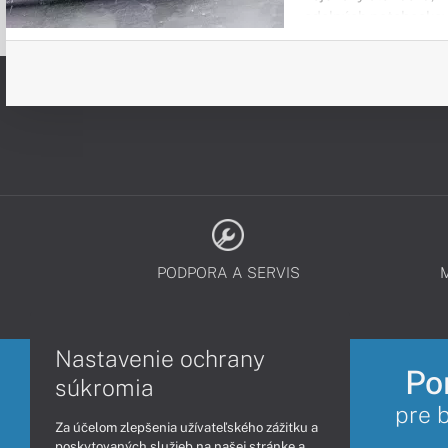
odolných notebookov
PODPORA A SERVIS
Nastavenie ochrany
Po
súkromia
pre 
Za účelom zlepšenia užívateľského zážitku a
poskytovaných služieb na našej stránke a