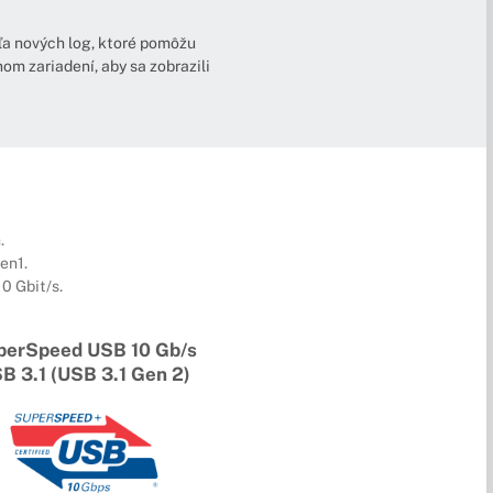
eľa nových log, ktoré pomôžu
m zariadení, aby sa zobrazili
.
en1.
0 Gbit/s.
perSpeed USB 10 Gb/s
B 3.1 (USB 3.1 Gen 2)