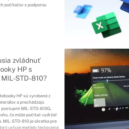
ch počítačov s podporou
sia zvládnuť
booky HP s
u MIL-STD-810?
tebooky HP sú vyrobené z
teriálov a prechádzajú
i postupmi MIL-STD-810G,
toho, čo môže počítač vydržať
. MIL-STD-810 je skratka pre
torý určuje metódy testovania