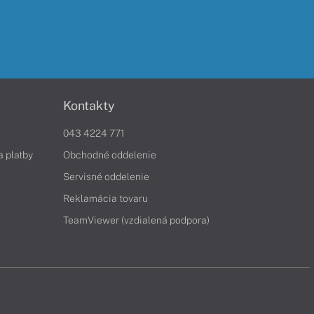
Kontakty
043 4224 771
a platby
Obchodné oddelenie
Servisné oddelenie
Reklamácia tovaru
TeamViewer (vzdialená podpora)