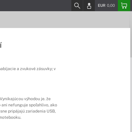
EUR
0,00
í
abíjacie a zvukové zásuvky; v
 Vynikajúcou výhodou je. že
o ani nefunguje spoľahlivo, ako
sne pripájajú zariadenia USB,
 notebooku.