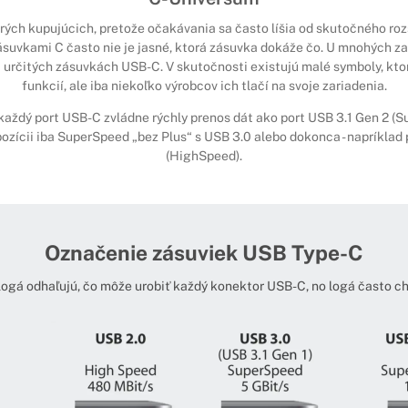
ých kupujúcich, pretože očakávania sa často líšia od skutočného rozs
ásuvkami C často nie je jasné, ktorá zásuvka dokáže čo. U mnohých za
a určitých zásuvkách USB-C. V skutočnosti existujú malé symboly, kto
funkcií, ale iba niekoľko výrobcov ich tlačí na svoje zariadenia.
 každý port USB-C zvládne rýchly prenos dát ako port USB 3.1 Gen 2 (Su
pozícii iba SuperSpeed ​​„bez Plus“ s USB 3.0 alebo dokonca - napríklad
(HighSpeed).
Označenie zásuviek USB Type-C
logá odhaľujú, čo môže urobiť každý konektor USB-C, no logá často ch