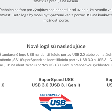
zmätku a pracuje na riešení.
Technica na fóre pre vývojárov spoločnosti Intel uviedlo, že zavedie v
miasť. Tieto logá by mohli byť vyrazené vedľa portov USB na konkrétno
možnosti portu.
Nové logá sú nasledujúce
Štandardné logo USB na identifikáciu portov USB 2.0 alebo pomalších
ačenie „SS“ (SuperSpeed) na identifikáciu portov USB 3.0 a USB 3.1 G
e „10“ na identifikáciu portov USB 3.1 Gen2 s prenosovou rýchlosťou 1
SuperSpeed USB
Su
2.0
USB 3.0 (USB 3.1 Gen 1)
US