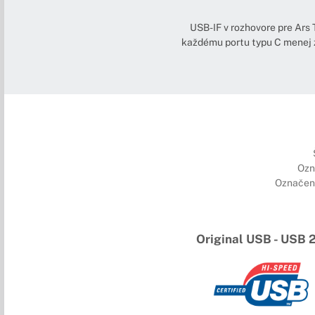
USB-IF v rozhovore pre Ars 
každému portu typu C menej z
Ozn
Označeni
Original USB - USB 