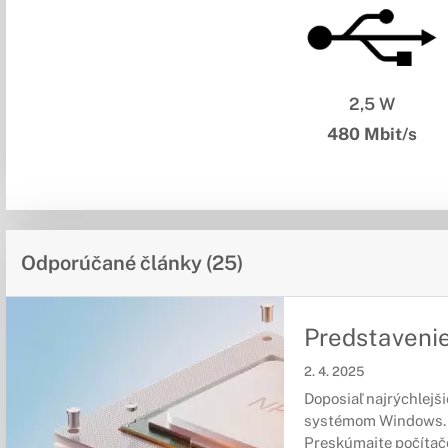
2,5 W
480 Mbit/s
Odporúčané články (25)
Predstavenie
2. 4. 2025
Doposiaľ najrýchlejši
systémom Windows.
Preskúmajte počítače