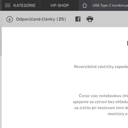
KATEGÓRIE
HP-SHOP
USB Type-C kombinuje
Odporúčané články
(
25
)
Reverzibilné zástrčky zapada
Čoraz viac notebookov, (mi
spojenie sa vytvorí bez ohľadu
sa zistilo pri testovaní min
monitory a