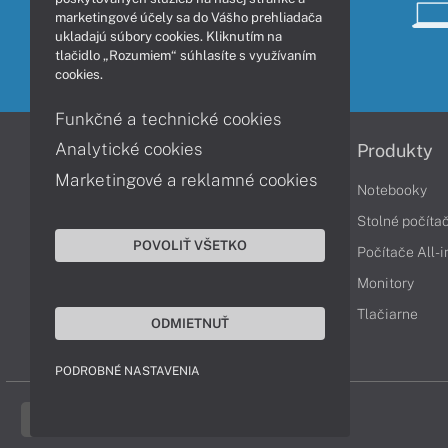
marketingové účely sa do Vášho prehliadača
ukladajú súbory cookies. Kliknutím na
tlačidlo „Rozumiem“ súhlasíte s využívaním
cookies.
Funkčné a technické cookies
Analytické cookies
Informácie
Produkty
Marketingové a reklamné cookies
Obchodné podmienky
Notebooky
Reklamačné podmienky
Stolné počíta
POVOLIŤ VŠETKO
Ochrana osobných údajov
Počítače All-
Vrátenie tovaru
Monitory
Vyhlásenie o prístupnosti
Tlačiarne
ODMIETNUŤ
Cookies
PODROBNÉ NASTAVENIA