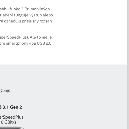
ahu funkcií. Pri mobilných
riadení funguje výstup alebo
ré označujú príslušný rozsah
perSpeedPlus). Ale to nie je
 pre smartphony - iba USB 2.0
ýbajú.