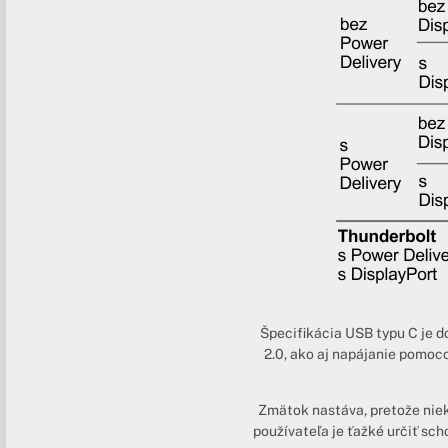
Špecifikácia USB typu C je d
2.0, ako aj napájanie pomoco
Zmätok nastáva, pretože niekt
používateľa je ťažké určiť sc