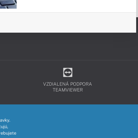
VZDIALENÁ PODPORA
TEAMVIEWER
avky.
ujú,
rebujete