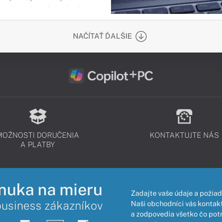
 v rôznych podmienkach.
NAČÍTAŤ ĎALŠIE
MOŽNOSTI DORUČENIA
KONTAKTUJTE NÁS
A PLATBY
nuka na mieru
Zadajte vaše údaje a požiad
business zákazníkov
Naši obchodníci vás kontakt
a zodpovedia všetko čo pot