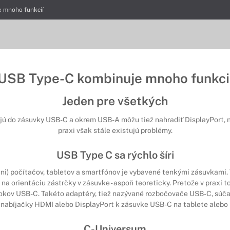
 mnoho funkcií
USB Type-C kombinuje mnoho funkci
Jeden pre všetkých
jú do zásuvky USB-C a okrem USB-A môžu tiež nahradiť DisplayPort, n
praxi však stále existujú problémy.
USB Type C sa rýchlo šíri
ni) počítačov, tabletov a smartfónov je vybavené tenkými zásuvkami.
 na orientáciu zástrčky v zásuvke - aspoň teoreticky. Pretože v praxi t
i dokov USB-C. Takéto adaptéry, tiež nazývané rozbočovače USB-C, súča
 nabíjačky HDMI alebo DisplayPort k zásuvke USB-C na tablete alebo
C-Universum