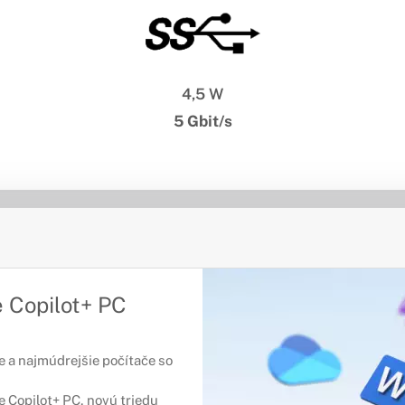
4,5 W
5 Gbit/s
 Copilot+ PC
e a najmúdrejšie počítače so
 Copilot+ PC, novú triedu