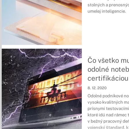
stolných a prenosný
umelej inteligencie.
Čo všetko mu
odolné note
certifikácio
8. 12. 2020
Odolné podnikové no
vysoko kvalitných ma
prísnymi testovacím
ktoré idú nad rámec 
v bežný pracovný deň
vojenský štandard, k