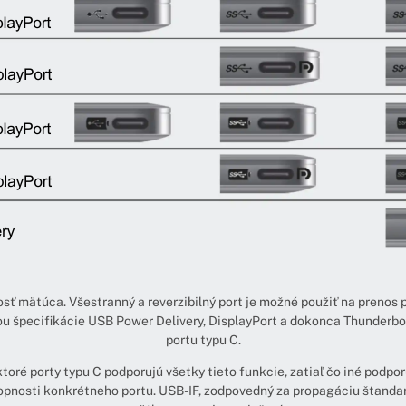
osť mätúca. Všestranný a reverzibilný port je možné použiť na prenos 
u špecifikácie USB Power Delivery, DisplayPort a dokonca Thunderbolt
portu typu C.
oré porty typu C podporujú všetky tieto funkcie, zatiaľ čo iné podpo
hopnosti konkrétneho portu. USB-IF, zodpovedný za propagáciu štand