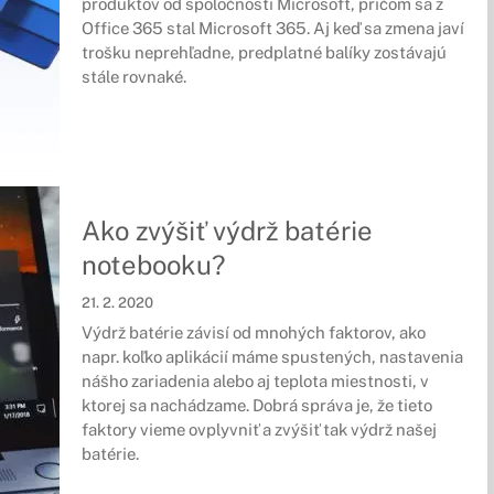
produktov od spoločnosti Microsoft, pričom sa z
Office 365 stal Microsoft 365. Aj keď sa zmena javí
trošku neprehľadne, predplatné balíky zostávajú
stále rovnaké.
Ako zvýšiť výdrž batérie
notebooku?
21. 2. 2020
Výdrž batérie závisí od mnohých faktorov, ako
napr. koľko aplikácií máme spustených, nastavenia
nášho zariadenia alebo aj teplota miestnosti, v
ktorej sa nachádzame. Dobrá správa je, že tieto
faktory vieme ovplyvniť a zvýšiť tak výdrž našej
batérie.