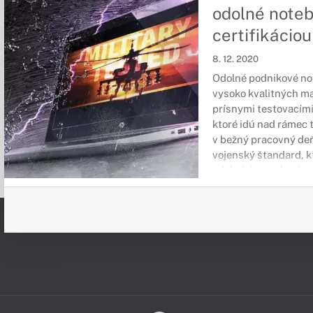
odolné note
certifikácio
8. 12. 2020
Odolné podnikové no
vysoko kvalitných ma
prísnymi testovacím
ktoré idú nad rámec 
v bežný pracovný deň
vojenský štandard, k
odolných notebookov