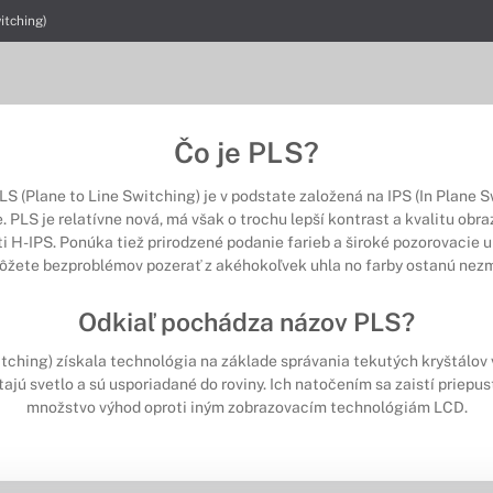
itching)
Čo je PLS?
 (Plane to Line Switching) je v podstate založená na IPS (In Plane S
PLS je relatívne nová, má však o trochu lepší kontrast a kvalitu obra
i H-IPS. Ponúka tiež prirodzené podanie farieb a široké pozorovacie 
ôžete bezproblémov pozerať z akéhokoľvek uhla no farby ostanú nez
Odkiaľ pochádza názov PLS?
tching) získala technológia na základe správania tekutých kryštálov v
jú svetlo a sú usporiadané do roviny. Ich natočením sa zaistí priepust
množstvo výhod oproti iným zobrazovacím technológiám LCD.