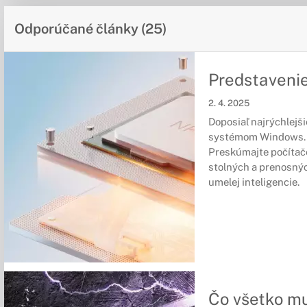
Odporúčané články (25)
Predstavenie
2. 4. 2025
Doposiaľ najrýchlejši
systémom Windows.
Preskúmajte počítače
stolných a prenosný
umelej inteligencie.
Čo všetko mu