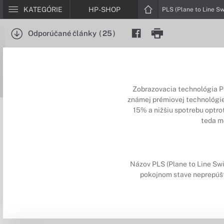
KATEGÓRIE
HP-SHOP
PLS (Plane to Line Sw
Odporúčané články
(
25
)
Zobrazovacia technológia PLS
známej prémiovej technológie. 
15% a nižšiu spotrebu optrot
teda m
Názov PLS (Plane to Line Swi
pokojnom stave neprepúšta