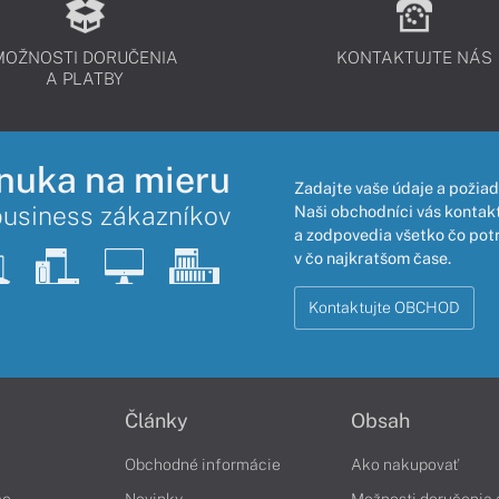
MOŽNOSTI DORUČENIA
KONTAKTUJTE NÁS
A PLATBY
nuka na mieru
Zadajte vaše údaje a požiad
business zákazníkov
Naši obchodníci vás kontakt
a zodpovedia všetko čo pot
v čo najkratšom čase.
Kontaktujte OBCHOD
Články
Obsah
Obchodné informácie
Ako nakupovať