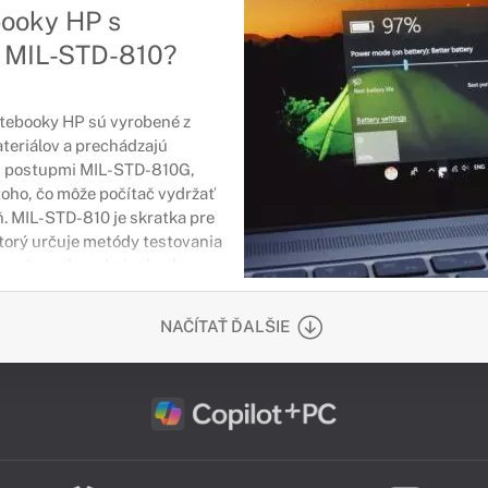
booky HP s
u MIL-STD-810?
tebooky HP sú vyrobené z
teriálov a prechádzajú
i postupmi MIL-STD-810G,
toho, čo môže počítač vydržať
. MIL-STD-810 je skratka pre
torý určuje metódy testovania
 v rôznych podmienkach.
NAČÍTAŤ ĎALŠIE