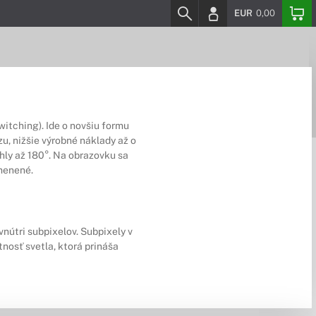
EUR
0,00
witching). Ide o novšiu formu
zu, nižšie výrobné náklady až o
uhly až 180°. Na obrazovku sa
menené.
nútri subpixelov. Subpixely v
nosť svetla, ktorá prináša