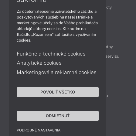
Obchodné informácie
Novinky
Produkty
Za účelom zlepšenia užívateľského zážitku a
Technológie
Videá
poskytovaných služieb na našej stránke a
marketingové účely sa do Vášho prehliadača
ukladajú súbory cookies. Kliknutím na
tlačidlo „Rozumiem“ súhlasíte s využívaním
Obsah
cookies.
Ako nakupovať
Možnosti doručenia a platby
Funkčné a technické cookies
Podpora a servis
Servisné služby
Cenník servisu
Analytické cookies
Marketingové a reklamné cookies
Kontakty
043 4224 771
Obchodné oddelenie
POVOLIŤ VŠETKO
Servisné oddelenie
Reklamácia tovaru
TeamViewer (vzdialená podpora)
ODMIETNUŤ
PODROBNÉ NASTAVENIA