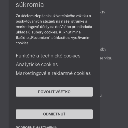
Články
súkromia
Obchodné informácie
Novinky
Produkty
Za účelom zlepšenia užívateľského zážitku a
Technológie
Videá
poskytovaných služieb na našej stránke a
marketingové účely sa do Vášho prehliadača
ukladajú súbory cookies. Kliknutím na
tlačidlo „Rozumiem“ súhlasíte s využívaním
Obsah
cookies.
Ako nakupovať
Možnosti doručenia a platby
Funkčné a technické cookies
Podpora a servis
Servisné služby
Cenník servisu
Analytické cookies
Marketingové a reklamné cookies
Kontakty
043 4224 771
Obchodné oddelenie
POVOLIŤ VŠETKO
Servisné oddelenie
Reklamácia tovaru
TeamViewer (vzdialená podpora)
ODMIETNUŤ
PODROBNÉ NASTAVENIA