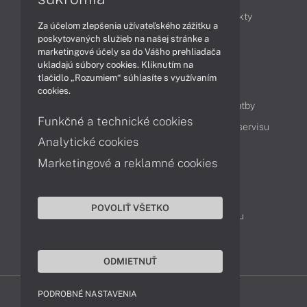
Obchodné informácie
Novinky
Produkty
Za účelom zlepšenia užívateľského zážitku a
Technológie
Videá
poskytovaných služieb na našej stránke a
marketingové účely sa do Vášho prehliadača
ukladajú súbory cookies. Kliknutím na
tlačidlo „Rozumiem“ súhlasíte s využívaním
Obsah
cookies.
Ako nakupovať
Možnosti doručenia a platby
Funkčné a technické cookies
Podpora a servis
Servisné služby
Cenník servisu
Analytické cookies
Marketingové a reklamné cookies
Kontakty
043 4224 771
Obchodné oddelenie
POVOLIŤ VŠETKO
Servisné oddelenie
Reklamácia tovaru
TeamViewer (vzdialená podpora)
ODMIETNUŤ
PODROBNÉ NASTAVENIA