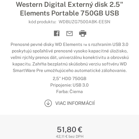
Western Digital Externý disk 2.5"
Elements Portable 750GB USB
kód produktu:
WDBUZG7500ABK-EESN
Prenosné pevné disky WD Elements ™ s rozhraním USB 3.0
poskytujú spoľahlivé prenosné vysoko kapacitné úložisko,
veľmi rýchly prenos dát, univerzálnu konektivitu a obrovskú
kapacitu. Zahŕňa bezplatnú skúšobnú verziu softvéru WD
SmartWare Pre umožňujúceho automatické zálohovanie.
2,5" HDD 750GB
Pripojenie: USB 3.0
Farba: Čierna
VIAC INFORMÁCIÍ
51,80 €
42,11 € bez DPH