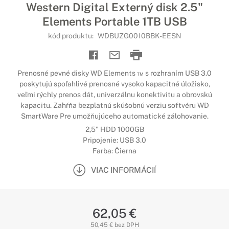
Western Digital Externý disk 2.5"
Elements Portable 1TB USB
kód produktu:
WDBUZG0010BBK-EESN
Prenosné pevné disky WD Elements ™ s rozhraním USB 3.0
poskytujú spoľahlivé prenosné vysoko kapacitné úložisko,
veľmi rýchly prenos dát, univerzálnu konektivitu a obrovskú
kapacitu. Zahŕňa bezplatnú skúšobnú verziu softvéru WD
SmartWare Pre umožňujúceho automatické zálohovanie.
2,5" HDD 1000GB
Pripojenie: USB 3.0
Farba: Čierna
VIAC INFORMÁCIÍ
62,05 €
50,45 € bez DPH