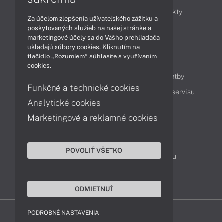
Obchodné informácie
Novinky
Produkty
Za účelom zlepšenia užívateľského zážitku a
Technológie
Videá
poskytovaných služieb na našej stránke a
marketingové účely sa do Vášho prehliadača
ukladajú súbory cookies. Kliknutím na
tlačidlo „Rozumiem“ súhlasíte s využívaním
Obsah
cookies.
Ako nakupovať
Možnosti doručenia a platby
Funkčné a technické cookies
Podpora a servis
Servisné služby
Cenník servisu
Analytické cookies
Marketingové a reklamné cookies
Kontakty
043 4224 771
Obchodné oddelenie
POVOLIŤ VŠETKO
Servisné oddelenie
Reklamácia tovaru
TeamViewer (vzdialená podpora)
ODMIETNUŤ
PODROBNÉ NASTAVENIA