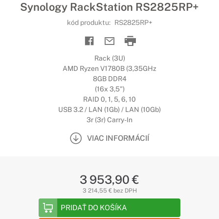
Synology RackStation RS2825RP+
kód produktu:
RS2825RP+
Rack (3U)
AMD Ryzen V1780B (3,35GHz
8GB DDR4
(16x 3,5")
RAID 0, 1, 5, 6, 10
USB 3.2 / LAN (1Gb) / LAN (10Gb)
3r (3r) Carry-In
VIAC INFORMÁCIÍ
3 953,90 €
3 214,55 € bez DPH
PRIDAŤ DO KOŠÍKA