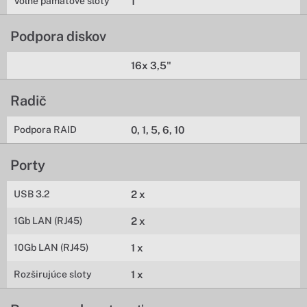
Voľne pamäťové sloty
1
Podpora diskov
16x 3,5"
Radič
Podpora RAID
0, 1, 5, 6, 10
Porty
USB 3.2
2 x
1Gb LAN (RJ45)
2 x
10Gb LAN (RJ45)
1 x
Rozširujúce sloty
1 x