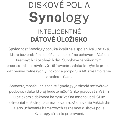
DISKOVÉ POLIA
Syno
logy
INTELIGENTNÉ
DÁTOVÉ ÚLOŽISKO
Spoločnosť Synology ponúka kvalitné a spoľahlivé úložiská,
ktoré bez problém poslúžia na bezpečné uchovanie Vašich
firemných či osobných dát. Sú vybavené výkonnými
procesormi a hardvérovým šifrovaním, vďaka ktorým je prenos
dát neuveriteľne rýchly. Dokonca podporujú 4K streamovanie
v reálnom čase.
Samozrejmosťou pri značke Synology je skvelá softvérová
podpora, vďaka ktorej budete môcť ľahko pracovať s Vašim
úložiskom a dokonca ho využívať na mnoho účel. Či už
potrebujete nástroj na streamovanie, zálohovanie Vašich dát
alebo uchovanie kamerových záznamov, diskové polia
Synology sú na to pripravené.