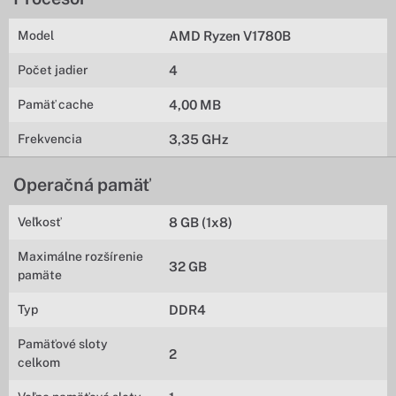
Model
AMD Ryzen V1780B
Počet jadier
4
Pamäť cache
4,00 MB
Frekvencia
3,35 GHz
Operačná pamäť
Veľkosť
8 GB (1x8)
Maximálne rozšírenie
32 GB
pamäte
Typ
DDR4
Pamäťové sloty
2
celkom