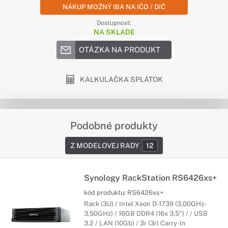
NÁKUP MOŽNÝ IBA NA IČO / DIČ
Dostupnosť:
NA SKLADE
OTÁZKA NA PRODUKT
KALKULAČKA SPLÁTOK
Podobné produkty
Z MODELOVEJ RADY
12
Synology RackStation RS6426xs+
kód produktu:
RS6426xs+
Rack (3U) / Intel Xeon D-1739 (3,00GHz-
3,50GHz) / 16GB DDR4 (16x 3,5") / / USB
3.2 / LAN (10Gb) / 3r (3r) Carry-In