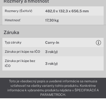
Rozmery a hmotnosť
Rozmery (ŠxHxV)
482,0 x 132,3 x 656,5 mm
Hmotnosť
17,30 kg
Záruka
Typ záruky
Carry-In
Záruka pri kúpe na IČO
3 rok(y)
Záruka pri kúpe bez
3 rok(y)
IČO
Toto je všeobecný popis a uvedené informácie sa nemusia
vzťahovať na všetky varianty tohto produktu. Konkrétne
informácie k vybranému produktu nájdete v ŠPECIFIKÁCIÍ A
PARAMETROCH.