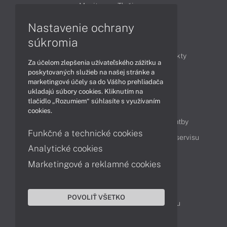
Monitory
Tlačiarne
Nastavenie ochrany
Články
súkromia
Obchodné informácie
Novinky
Produkty
Za účelom zlepšenia užívateľského zážitku a
Technológie
Videá
poskytovaných služieb na našej stránke a
marketingové účely sa do Vášho prehliadača
ukladajú súbory cookies. Kliknutím na
tlačidlo „Rozumiem“ súhlasíte s využívaním
Obsah
cookies.
Ako nakupovať
Možnosti doručenia a platby
Funkčné a technické cookies
Podpora a servis
Servisné služby
Cenník servisu
Analytické cookies
Marketingové a reklamné cookies
Kontakty
043 4224 771
Obchodné oddelenie
POVOLIŤ VŠETKO
Servisné oddelenie
Reklamácia tovaru
TeamViewer (vzdialená podpora)